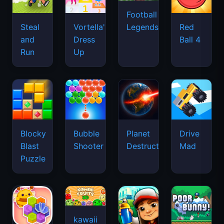
Football
Legends
Steal
Vortella's
Red
and
Dress
Ball 4
Run
Up
Blocky
Bubble
Planet
Drive
Blast
Shooter
Destruction
Mad
Puzzle
kawaii