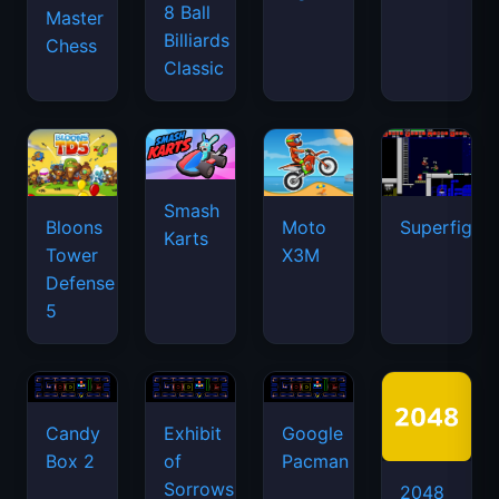
8 Ball
Master
Billiards
Chess
Classic
Smash
Bloons
Moto
Superfighte
Karts
Tower
X3M
Defense
5
Candy
Exhibit
Google
Box 2
of
Pacman
Sorrows
2048