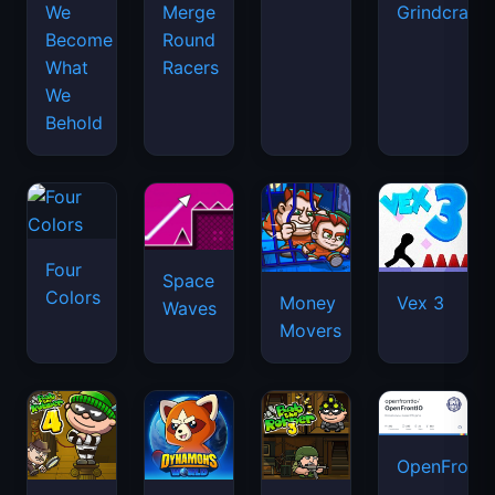
We
Merge
Grindcraft
Become
Round
What
Racers
We
Behold
Four
Space
Colors
Money
Vex 3
Waves
Movers
OpenFront.