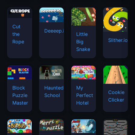
Cut
Deeeep.io
Little
the
Slither.io
Big
Rope
Snake
Haunted
Block
My
Cookie
School
Puzzle
Perfect
Clicker
Master
Hotel