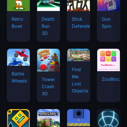
Retro
Death
Stick
Gun
Bowl
Run
Defenders
Spin
3D
Find
Battle
Me:
ZooBlocks
Tower
Wheels
Lost
Crash
Objects
3D