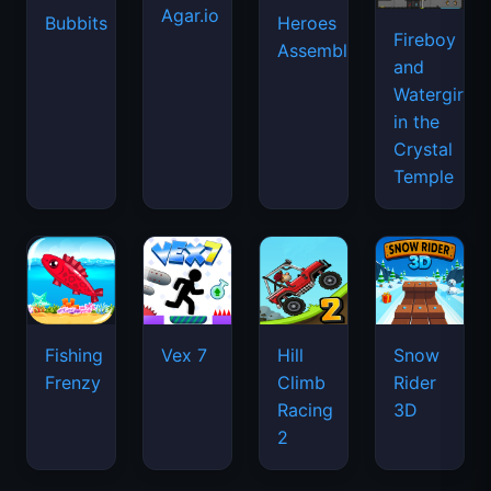
Agar.io
Bubbits
Heroes
Fireboy
Assemble
and
Watergirl
in the
Crystal
Temple
Fishing
Vex 7
Hill
Snow
Frenzy
Climb
Rider
Racing
3D
2