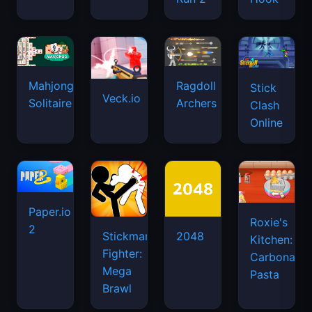
Mahjongg
Ragdoll
Stick
Veck.io
Solitaire
Archers
Clash
Online
Paper.io
Roxie's
2
Stickman
2048
Kitchen:
Fighter:
Carbonara
Mega
Pasta
Brawl