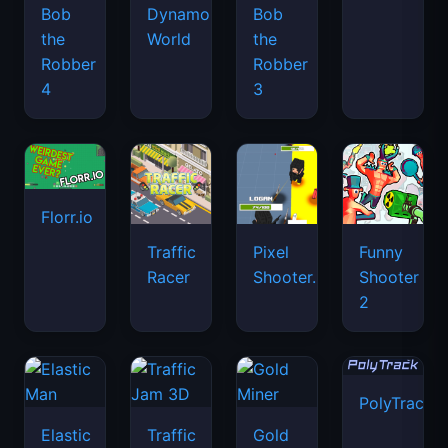
Bob
Dynamons
Bob
the
World
the
Robber
Robber
4
3
Florr.io
Traffic
Pixel
Funny
Racer
Shooter.IO
Shooter
2
PolyTrack
Elastic
Traffic
Gold