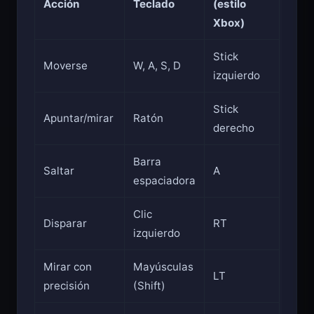
Acción
Teclado
(estilo
Xbox)
Stick
Moverse
W, A, S, D
izquierdo
Stick
Apuntar/mirar
Ratón
derecho
Barra
Saltar
A
espaciadora
Clic
Disparar
RT
izquierdo
Mirar con
Mayúsculas
LT
precisión
(Shift)