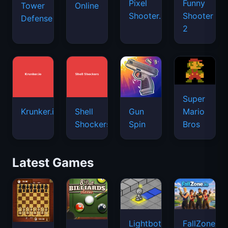
Pixel
Funny
Tower
Online
Shooter.IO
Shooter
Defense
2
Super
Mario
Krunker.io
Shell
Gun
Bros
Shockers
Spin
Latest Games
Lightbot
FallZone.io