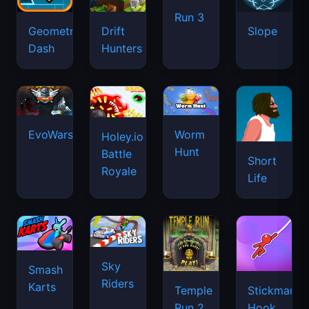
Run 3
Geometry
Drift
Slope
Dash
Hunters
EvoWars.io
Worm
Holey.io
Hunt
Battle
Short
Royale
Life
Sky
Smash
Riders
Karts
Temple
Stickman
Run 2
Hook