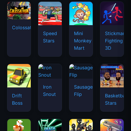
Colossatron
Speed
Mini
Stickman
Stars
Monkey
Fighting
Mart
3D
Iron
Sausage
Snout
Flip
Drift
Basketball
Boss
Stars