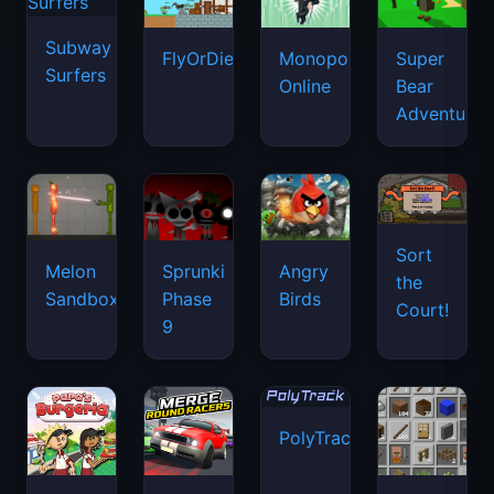
Subway
FlyOrDie.io
Monopoly
Super
Surfers
Online
Bear
Adventure
Sort
Melon
Sprunki
Angry
the
Sandbox
Phase
Birds
Court!
9
PolyTrack