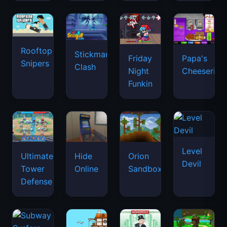
Rooftop
Stickman
Friday
Papa's
Snipers
Clash
Night
Cheeseria
Funkin
Level
Ultimate
Hide
Orion
Devil
Tower
Online
Sandbox
Defense