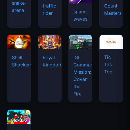
snake-
traffic
Count
arena
space
rider
Masters
waves
Tic
Shell
Royal
IGI
Tac
Shockers
Kingdom
Commando
Toe
Mission:
Cover
the
Fire