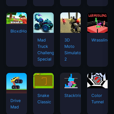
BloxdHop.io
Mad
3D
Wrassling
Truck
Moto
Challenge
Simulator
Special
2
Snake
Stacktris
Color
Drive
Classic
Tunnel
Mad