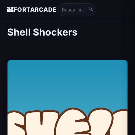
🔍
🏰
FORTARCADE
Shell Shockers