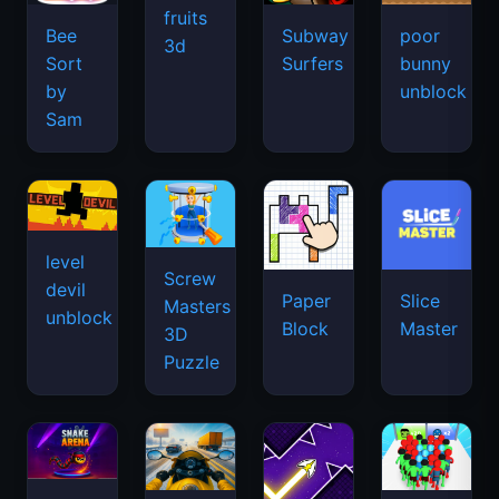
fruits
Bee
Subway
poor
3d
Sort
Surfers
bunny
by
unblock
Sam
level
Screw
devil
Paper
Slice
Masters
unblock
Block
Master
3D
Puzzle