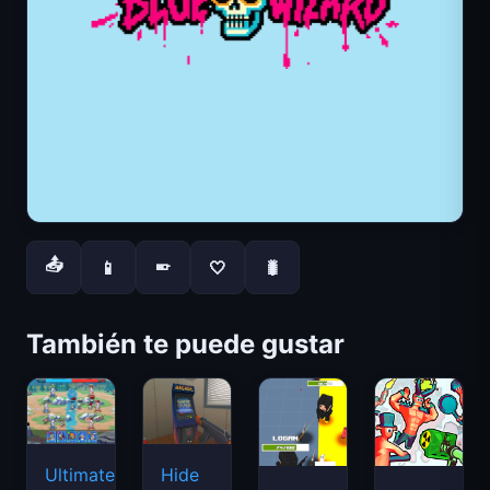
📤
📱
🤍
🐛
📱
También te puede gustar
Ultimate
Hide