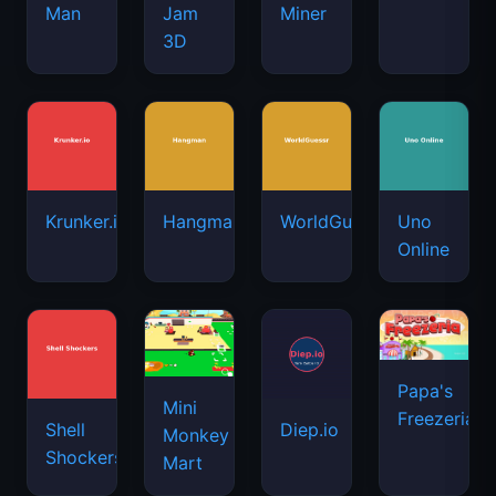
Man
Jam
Miner
3D
Krunker.io
Hangman
WorldGuessr
Uno
Online
Papa's
Mini
Freezeria
Shell
Diep.io
Monkey
Shockers
Mart