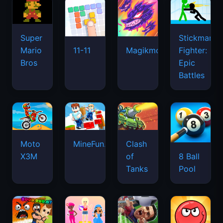
Super
Stickman
Mario
Fighter:
11-11
Magikmon
Bros
Epic
Battles
Moto
MineFun.io
Clash
X3M
of
8 Ball
Tanks
Pool