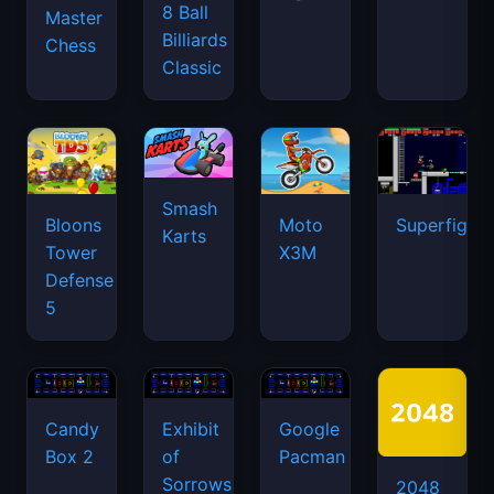
8 Ball
Master
Billiards
Chess
Classic
Smash
Bloons
Moto
Superfighte
Karts
Tower
X3M
Defense
5
Candy
Exhibit
Google
Box 2
of
Pacman
Sorrows
2048