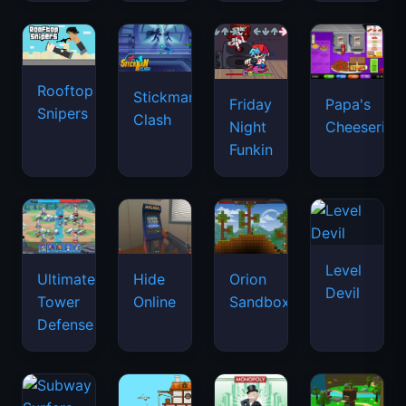
Rooftop
Stickman
Friday
Papa's
Snipers
Clash
Night
Cheeseria
Funkin
Level
Ultimate
Hide
Orion
Devil
Tower
Online
Sandbox
Defense