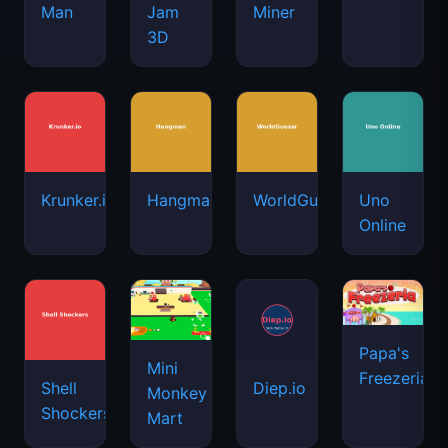
Man
Jam
Miner
3D
Krunker.io
Hangman
WorldGuessr
Uno
Online
Papa's
Mini
Freezeria
Shell
Diep.io
Monkey
Shockers
Mart