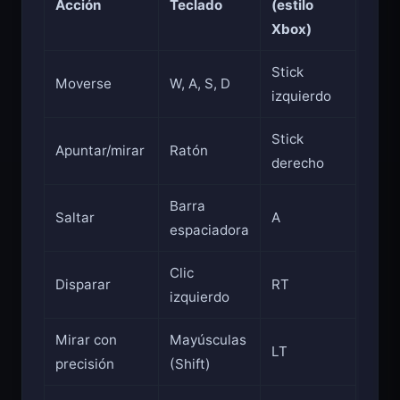
Acción
Teclado
(estilo
Xbox)
Stick
Moverse
W, A, S, D
izquierdo
Stick
Apuntar/mirar
Ratón
derecho
Barra
Saltar
A
espaciadora
Clic
Disparar
RT
izquierdo
Mirar con
Mayúsculas
LT
precisión
(Shift)