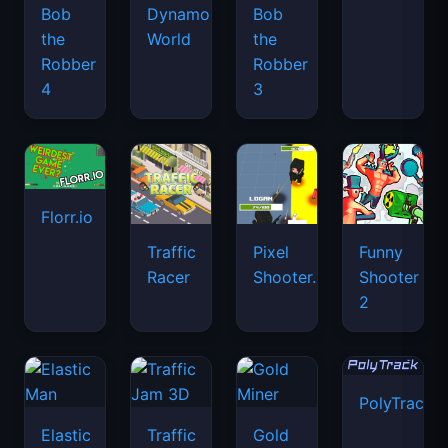
Bob
Dynamons
Bob
the
World
the
Robber
Robber
4
3
Florr.io
Traffic
Pixel
Funny
Racer
Shooter.IO
Shooter
2
PolyTrack
Elastic
Traffic
Gold