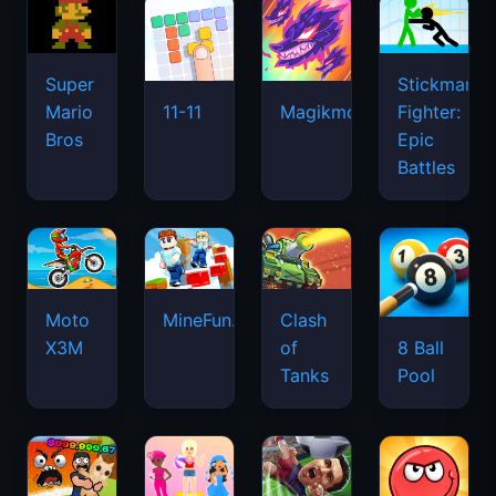
Super
Stickman
Mario
Fighter:
11-11
Magikmon
Bros
Epic
Battles
Moto
MineFun.io
Clash
X3M
of
8 Ball
Tanks
Pool