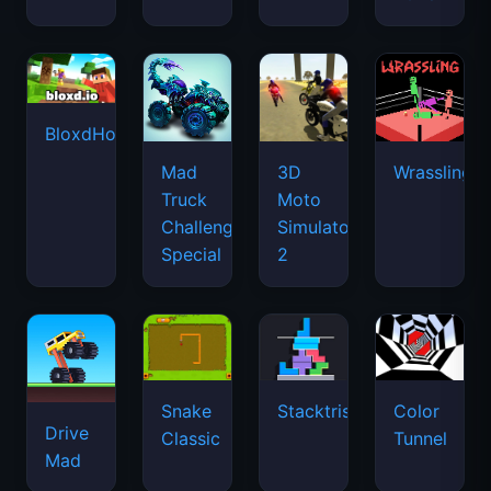
BloxdHop.io
Mad
3D
Wrassling
Truck
Moto
Challenge
Simulator
Special
2
Snake
Stacktris
Color
Drive
Classic
Tunnel
Mad