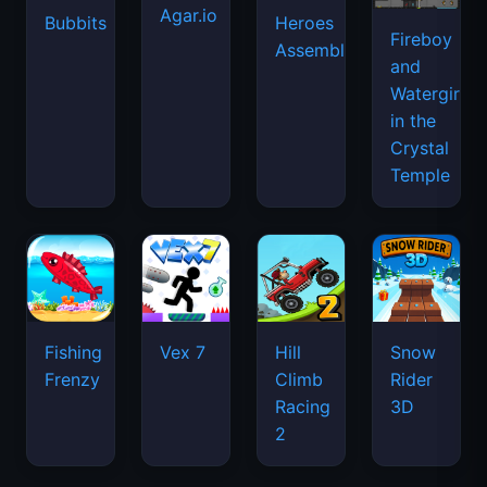
Agar.io
Bubbits
Heroes
Fireboy
Assemble
and
Watergirl
in the
Crystal
Temple
Fishing
Vex 7
Hill
Snow
Frenzy
Climb
Rider
Racing
3D
2