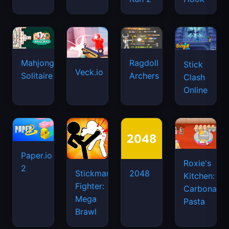
Mahjongg
Ragdoll
Stick
Veck.io
Solitaire
Archers
Clash
Online
Paper.io
Roxie's
2
Stickman
2048
Kitchen:
Fighter:
Carbonara
Mega
Pasta
Brawl