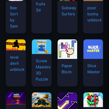
fruits
Bee
Subway
poor
3d
Sort
Surfers
bunny
by
unblock
Sam
level
Screw
devil
Paper
Slice
Masters
unblock
Block
Master
3D
Puzzle