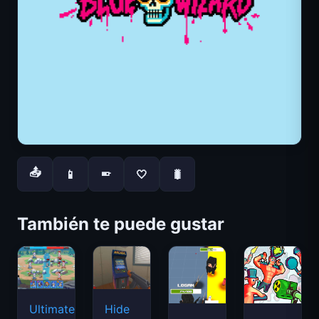
📤
📱
🤍
🐛
📱
También te puede gustar
Ultimate
Hide