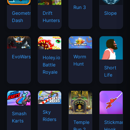
Run 3
Geometry
Drift
Slope
Dash
Hunters
EvoWars.io
Worm
Holey.io
Hunt
Battle
Short
Royale
Life
Sky
Smash
Riders
Karts
Temple
Stickman
Run 2
Hook