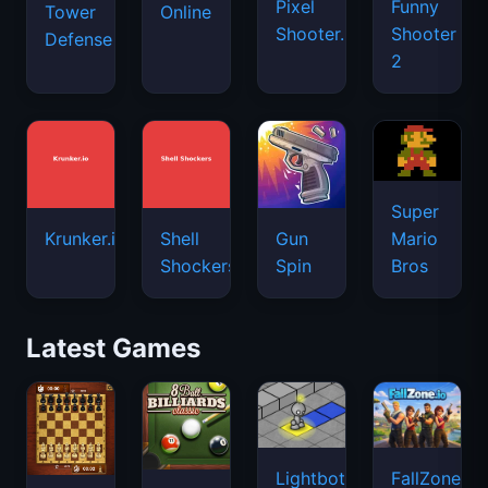
Pixel
Funny
Tower
Online
Shooter.IO
Shooter
Defense
2
Super
Mario
Krunker.io
Shell
Gun
Bros
Shockers
Spin
Latest Games
Lightbot
FallZone.io