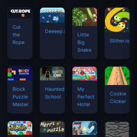
Cut
Deeeep.io
Little
the
Slither.io
Big
Rope
Snake
Haunted
Block
My
Cookie
School
Puzzle
Perfect
Clicker
Master
Hotel