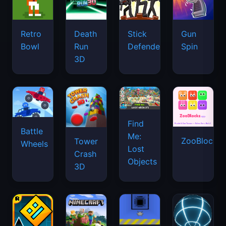
Retro
Death
Stick
Gun
Bowl
Run
Defenders
Spin
3D
Find
Battle
Me:
ZooBlocks
Tower
Wheels
Lost
Crash
Objects
3D