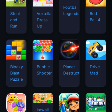
Football
Legends
Steal
Vortella's
Red
and
Dress
Ball 4
Run
Up
Blocky
Bubble
Planet
Drive
Blast
Shooter
Destruction
Mad
Puzzle
kawaii