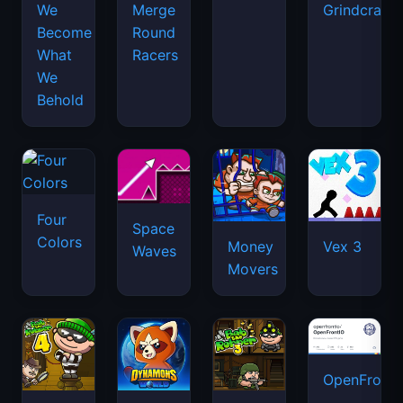
We
Merge
Grindcraft
Become
Round
What
Racers
We
Behold
Four
Space
Colors
Money
Vex 3
Waves
Movers
OpenFront.