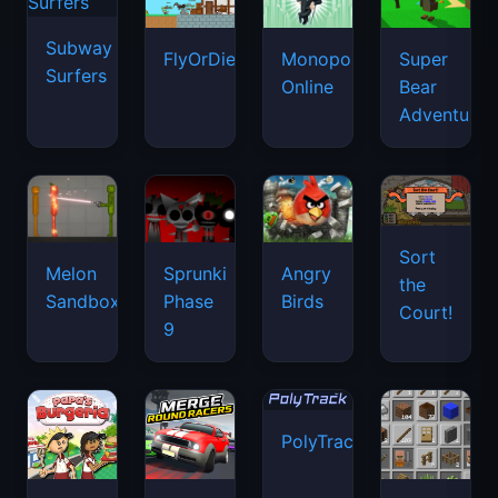
Subway
FlyOrDie.io
Monopoly
Super
Surfers
Online
Bear
Adventure
Sort
Melon
Sprunki
Angry
the
Sandbox
Phase
Birds
Court!
9
PolyTrack