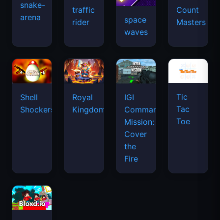
snake-
traffic
Count
arena
space
rider
Masters
waves
Tic
Shell
Royal
IGI
Tac
Shockers
Kingdom
Commando
Toe
Mission:
Cover
the
Fire