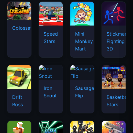
Colossatron
Speed
Mini
Stickman
Stars
Monkey
Fighting
Mart
3D
Iron
Sausage
Snout
Flip
Drift
Basketball
Boss
Stars