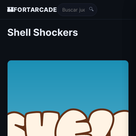
🔍
🏰
FORTARCADE
Shell Shockers