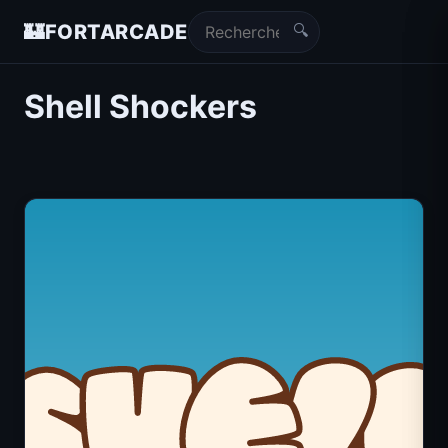
🔍
🏰
FORTARCADE
Shell Shockers