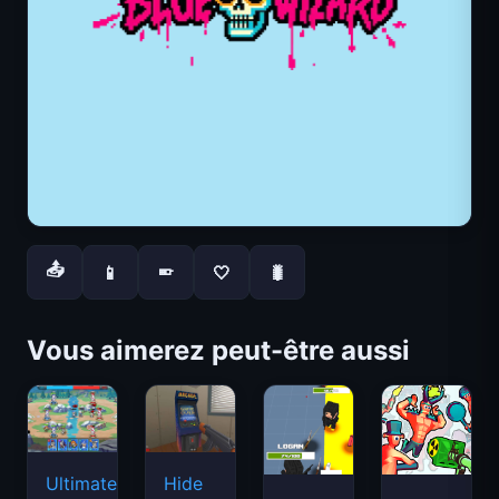
📤
📱
🤍
🐛
📱
Vous aimerez peut-être aussi
Ultimate
Hide