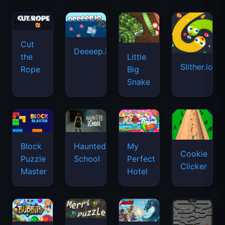
Cut
Deeeep.io
Little
the
Slither.io
Big
Rope
Snake
Haunted
Block
My
Cookie
School
Puzzle
Perfect
Clicker
Master
Hotel