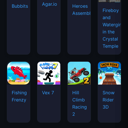
Agar.io
Bubbits
Heroes
Fireboy
Assemble
and
Watergirl
in the
Crystal
Temple
Fishing
Vex 7
Hill
Snow
Frenzy
Climb
Rider
Racing
3D
2