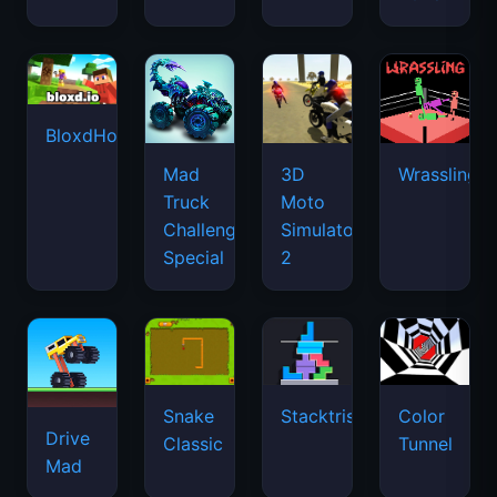
BloxdHop.io
Mad
3D
Wrassling
Truck
Moto
Challenge
Simulator
Special
2
Snake
Stacktris
Color
Drive
Classic
Tunnel
Mad