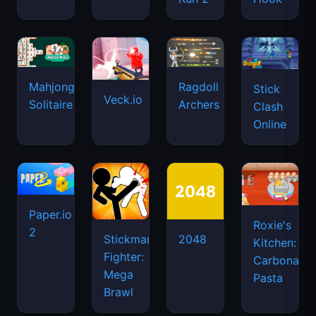
Mahjongg
Ragdoll
Stick
Veck.io
Solitaire
Archers
Clash
Online
Paper.io
Roxie's
2
Stickman
2048
Kitchen:
Fighter:
Carbonara
Mega
Pasta
Brawl