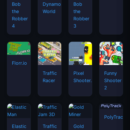
Bob
Dynamons
Bob
the
World
the
Robber
Robber
4
3
Florr.io
Traffic
Pixel
Funny
Racer
Shooter.IO
Shooter
2
PolyTrack
Elastic
Traffic
Gold