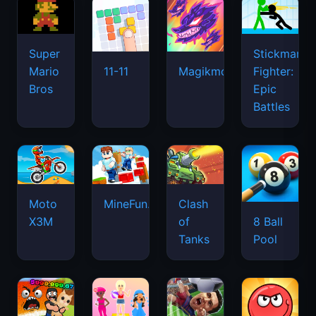
Super
Stickman
Mario
Fighter:
11-11
Magikmon
Bros
Epic
Battles
Moto
MineFun.io
Clash
X3M
of
8 Ball
Tanks
Pool