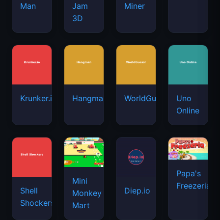
Man
Jam
Miner
3D
Krunker.io
Hangman
WorldGuessr
Uno
Online
Papa's
Mini
Freezeria
Shell
Diep.io
Monkey
Shockers
Mart