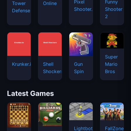
Pixel
Funny
Tower
Online
Shooter.IO
Shooter
Defense
2
Super
Mario
Krunker.io
Shell
Gun
Bros
Shockers
Spin
Latest Games
Lightbot
FallZone.io