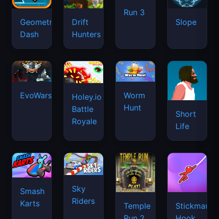
Run 3
Geometry
Drift
Slope
Dash
Hunters
EvoWars.io
Worm
Holey.io
Hunt
Battle
Short
Royale
Life
Sky
Smash
Riders
Karts
Temple
Stickman
Run 2
Hook