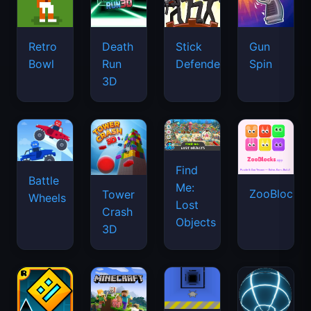
Retro
Death
Stick
Gun
Bowl
Run
Defenders
Spin
3D
Find
Battle
Me:
ZooBlocks
Tower
Wheels
Lost
Crash
Objects
3D