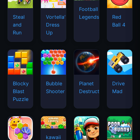
Football
Legends
Steal
Vortella's
Red
and
Dress
Ball 4
Run
Up
Blocky
Bubble
Planet
Drive
Blast
Shooter
Destruction
Mad
Puzzle
kawaii