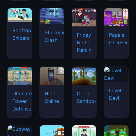
Rooftop
Stickman
Friday
Papa's
Snipers
Clash
Night
Cheeseria
Funkin
Level
Ultimate
Hide
Orion
Devil
Tower
Online
Sandbox
Defense