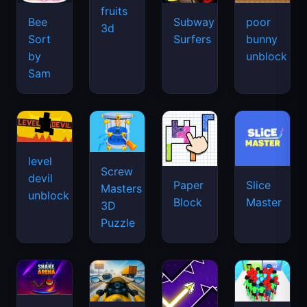
fruits
Bee
Subway
poor
3d
Sort
Surfers
bunny
by
unblock
Sam
level
Screw
devil
Paper
Slice
Masters
unblock
Block
Master
3D
Puzzle