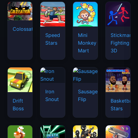
Colossatron
Speed
Mini
Stickman
Stars
Monkey
Fighting
Mart
3D
Iron
Sausage
Snout
Flip
Drift
Basketball
Boss
Stars