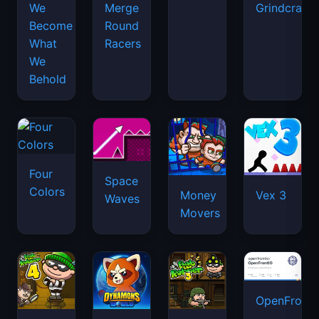
We
Merge
Grindcraft
Become
Round
What
Racers
We
Behold
Four
Space
Colors
Money
Vex 3
Waves
Movers
OpenFront.