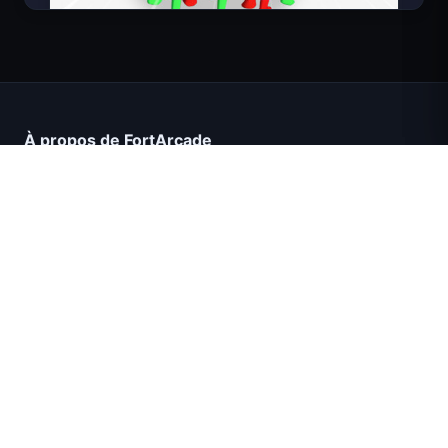
Count Masters Superhéros
À propos de FortArcade
À propos de nous
Contact
Commentaires
Aide et support
Mission Commando IGI : Couverture de
Politique de confidentialité
Feu
Conditions d'utilisation
Plan du site