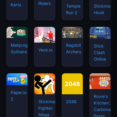
Riders
Karts
Temple
Stickman
Run 2
Hook
Mahjongg
Ragdoll
Stick
Veck.io
Solitaire
Archers
Clash
Online
Paper.io
Roxie's
2
Stickman
2048
Kitchen:
Fighter:
Carbonara
Mega
Pasta