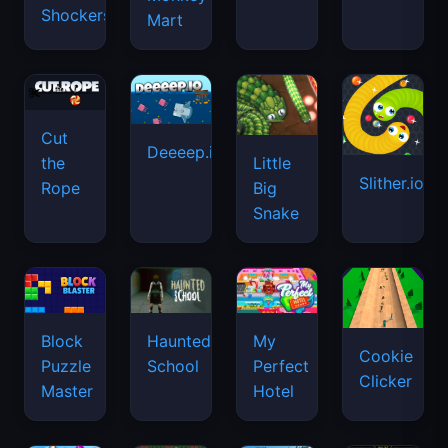
Shockers
Mart
Cut
Deeeep.io
Little
the
Slither.io
Big
Rope
Snake
Haunted
Block
My
Cookie
School
Puzzle
Perfect
Clicker
Master
Hotel