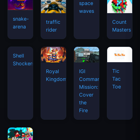
space
waves
snake-
traffic
Count
arena
rider
Masters
Tic
Shell
Royal
IGI
Tac
Shockers
Kingdom
Commando
Toe
Mission:
Cover
the
Fire