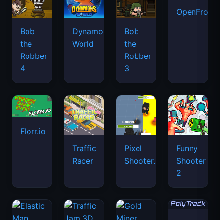
OpenFront.
Bob
Dynamons
Bob
the
World
the
Robber
Robber
4
3
Florr.io
Traffic
Pixel
Funny
Racer
Shooter.IO
Shooter
2