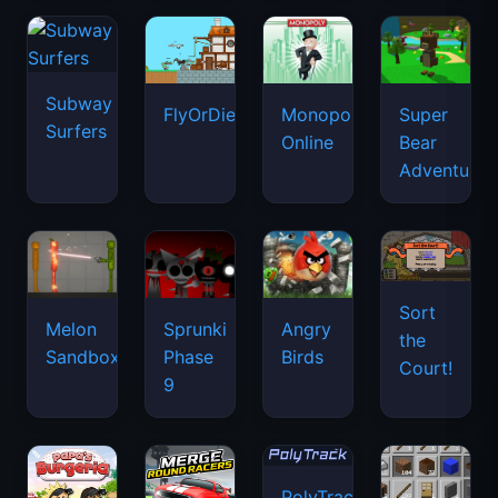
Subway
FlyOrDie.io
Monopoly
Super
Surfers
Online
Bear
Adventure
Sort
Melon
Sprunki
Angry
the
Sandbox
Phase
Birds
Court!
9
PolyTrack