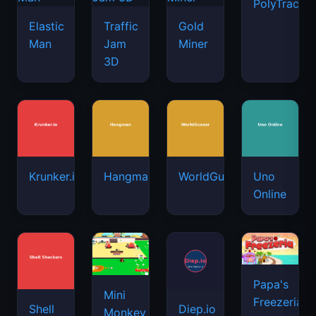
PolyTrack
Elastic
Traffic
Gold
Man
Jam
Miner
3D
Krunker.io
Hangman
WorldGuessr
Uno
Online
Papa's
Mini
Freezeria
Shell
Diep.io
Monkey