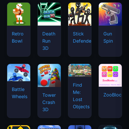
Retro
Death
Stick
Gun
Bowl
Run
Defenders
Spin
3D
Find
Battle
Me:
ZooBlocks
Tower
Wheels
Lost
Crash
Objects
3D