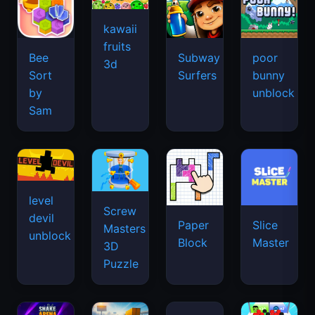
kawaii
fruits
Bee
Subway
poor
3d
Sort
Surfers
bunny
by
unblock
Sam
level
Screw
devil
Paper
Slice
Masters
unblock
Block
Master
3D
Puzzle