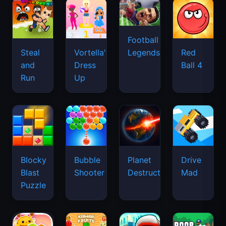
Football
Legends
Steal
Vortella's
Red
and
Dress
Ball 4
Run
Up
Blocky
Bubble
Planet
Drive
Blast
Shooter
Destruction
Mad
Puzzle