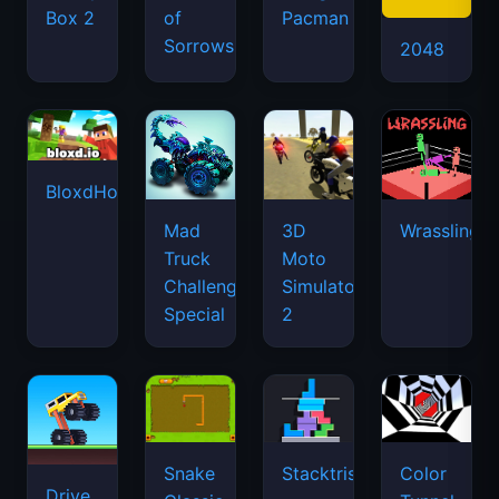
Box 2
of
Pacman
Sorrows
2048
BloxdHop.io
Mad
3D
Wrassling
Truck
Moto
Challenge
Simulator
Special
2
Snake
Stacktris
Color
Drive