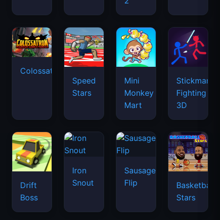
2
Colossatron
Speed
Mini
Stickman
Stars
Monkey
Fighting
Mart
3D
Iron
Sausage
Snout
Flip
Drift
Basketball
Boss
Stars