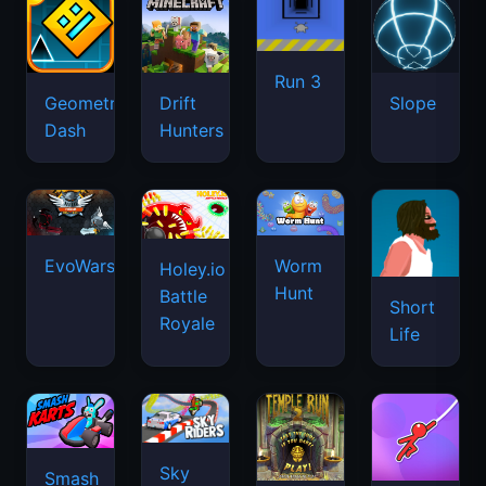
Run 3
Geometry
Drift
Slope
Dash
Hunters
EvoWars.io
Worm
Holey.io
Hunt
Battle
Short
Royale
Life
Sky
Smash