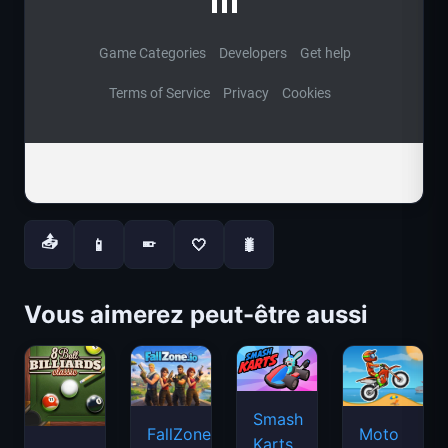
📤
📱
🤍
🐛
📱
Vous aimerez peut-être aussi
Smash
FallZone.io
Moto
Karts