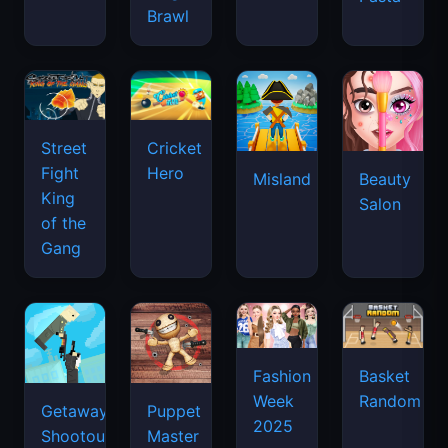
Brawl
Street
Cricket
Fight
Hero
Misland
Beauty
King
Salon
of the
Gang
Basket
Fashion
Random
Week
Getaway
Puppet
2025
Shootout
Master