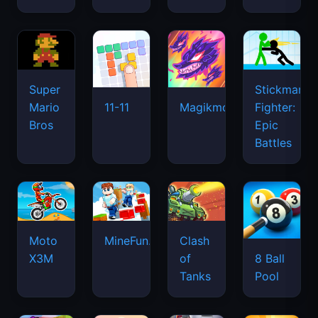
Super
Stickman
Mario
Fighter:
11-11
Magikmon
Bros
Epic
Battles
Moto
MineFun.io
Clash
X3M
of
8 Ball
Tanks
Pool