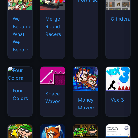
We
Merge
Grindcraft
Become
Round
What
Racers
We
Behold
Four
Space
Colors
Money
Vex 3
Waves
Movers