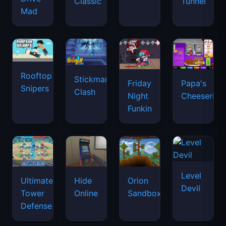
Classic
Tunnel
Mad
Rooftop
Stickman
Friday
Papa's
Snipers
Clash
Night
Cheeseria
Funkin
Level
Ultimate
Hide
Orion
Devil
Tower
Online
Sandbox
Defense