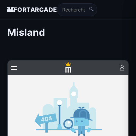
🔍
🏰
FORTARCADE
Misland