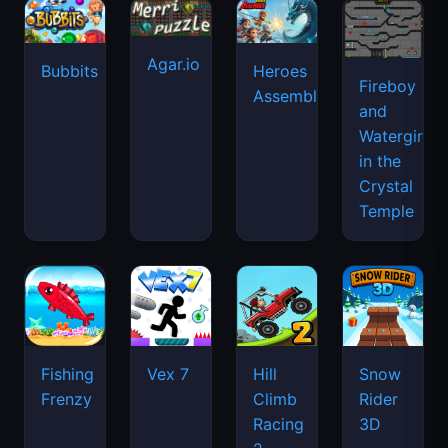
Agar.io
Bubbits
Heroes
Fireboy
Assemble
and
Watergirl
in the
Crystal
Temple
Fishing
Vex 7
Hill
Snow
Frenzy
Climb
Rider
Racing
3D