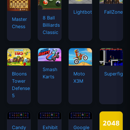
Lightbot
FallZone.io
8 Ball
Master
Billiards
Chess
Classic
Smash
Bloons
Moto
Superfighte
Karts
Tower
X3M
Defense
5
Candy
Exhibit
Google