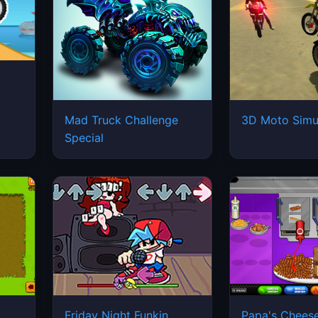
Mad Truck Challenge
3D Moto Simu
Special
Friday Night Funkin
Papa's Cheese