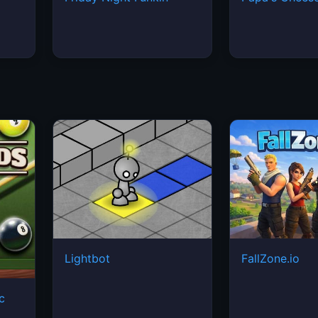
Lightbot
FallZone.io
ic