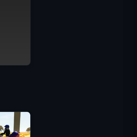
IGI Komando Görevi: Ateşle Ört
Shell Shockers