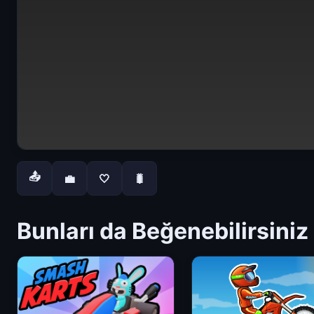
📤
💼
🤍
🐛
Bunları da Beğenebilirsiniz