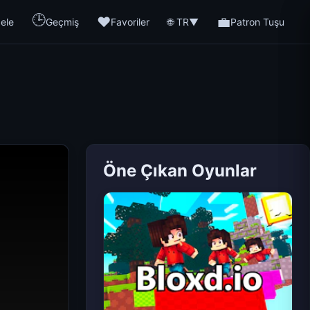
🕒
❤️
💼
🌐 TR
ele
Geçmiş
Favoriler
▼
Patron Tuşu
Öne Çıkan Oyunlar