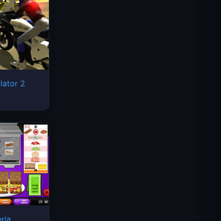
lator 2
Uzay Dalgaları
ria
Traffic Rider