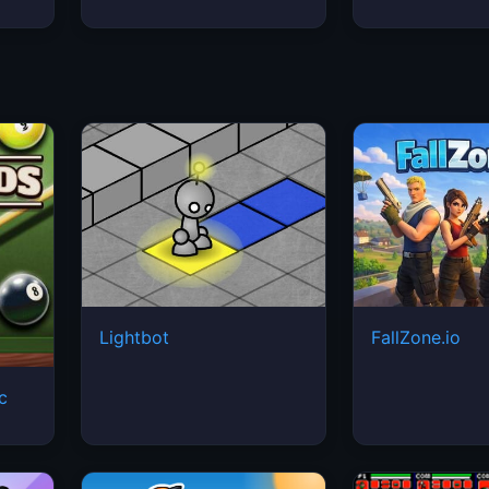
Lightbot
FallZone.io
ic