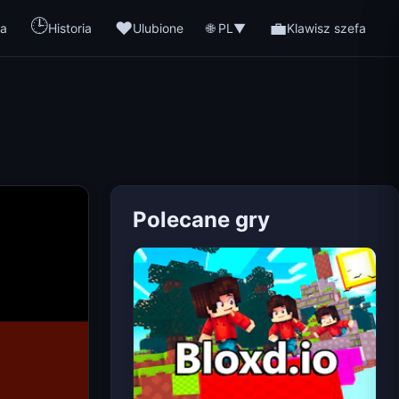
🕒
❤️
💼
🌐 PL
a
Historia
Ulubione
▼
Klawisz szefa
Polecane gry