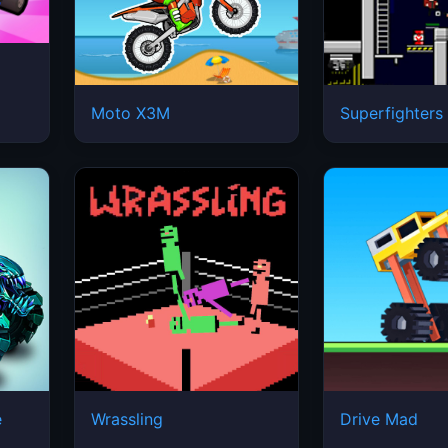
Moto X3M
Superfighters
e
Wrassling
Drive Mad