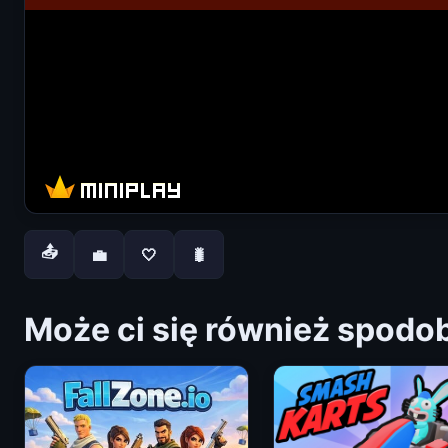
📤
💼
🤍
🐛
Może ci się również spodo