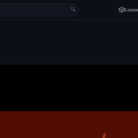
🔍
🎲
Losow