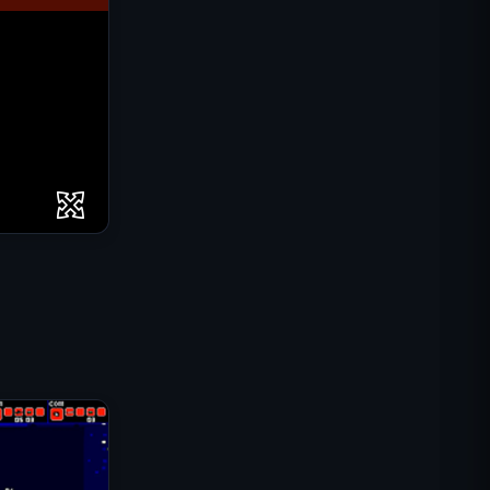
IGI: Misja Komandosów –
Ogniem Przykryj
Shell Shockers