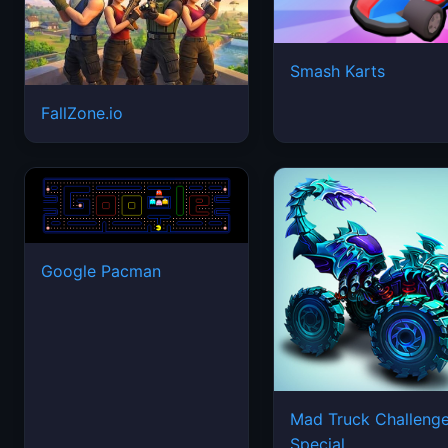
Smash Karts
FallZone.io
Google Pacman
Mad Truck Challeng
Special