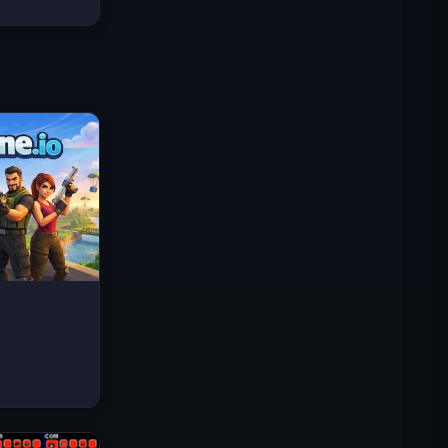
Traffic Rider
Królewskie Królestwo