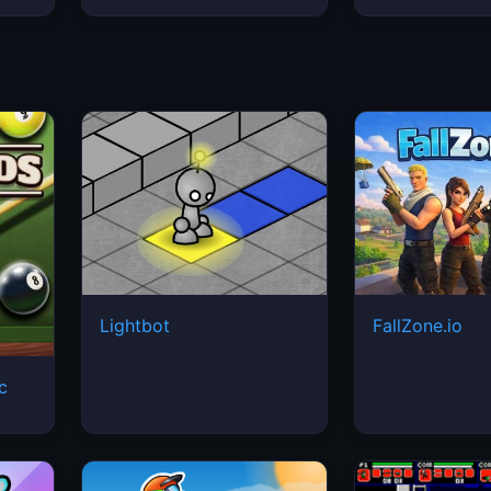
Lightbot
FallZone.io
ic