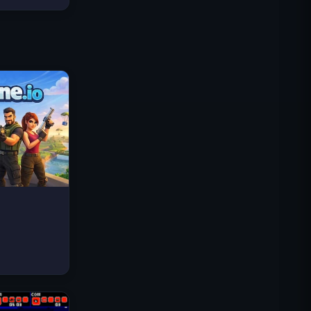
Traffic Rider
Królewskie Królestwo