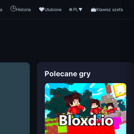
🕒
❤️
💼
🌐 PL
a
Historia
Ulubione
▼
Klawisz szefa
Polecane gry