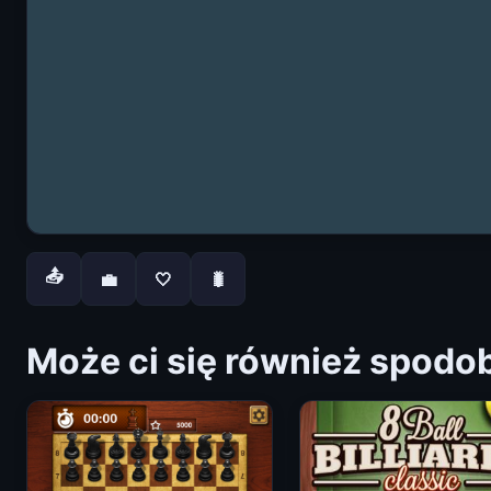
📤
💼
🤍
🐛
Może ci się również spodo