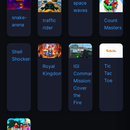
snake-
traffic
Count
arena
space
rider
Masters
waves
Tic
Shell
Royal
IGI
Tac
Shockers
Kingdom
Commando
Toe
Mission:
Cover
the
Fire