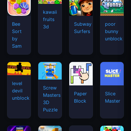
kawaii
fruits
Bee
Subway
poor
3d
Sort
Surfers
bunny
by
unblock
Sam
level
Screw
devil
Paper
Slice
Masters
unblock
Block
Master
3D
Puzzle