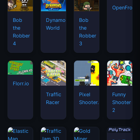
OpenFront.
Bob
Dynamons
Bob
the
World
the
Robber
Robber
4
3
Florr.io
Traffic
Pixel
Funny
Racer
Shooter.IO
Shooter
2