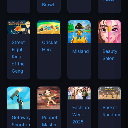
Brawl
Street
Cricket
Fight
Hero
Misland
Beauty
King
Salon
of the
Gang
Basket
Fashion
Random
Week
Getaway
Puppet
2025
Shootout
Master