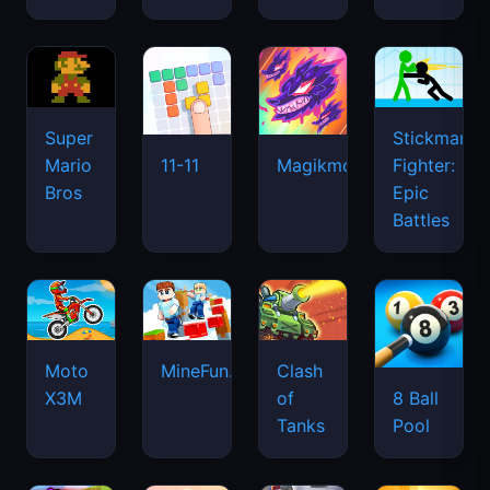
Super
Stickman
Mario
Fighter:
11-11
Magikmon
Bros
Epic
Battles
Moto
MineFun.io
Clash
X3M
of
8 Ball
Tanks
Pool