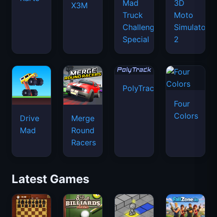
Mad
3D
X3M
Truck
Moto
Challenge
Simulator
Special
2
PolyTrack
Four
Colors
Drive
Merge
Mad
Round
Racers
Latest Games