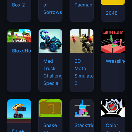
Box 2
of
Pacman
Sorrows
2048
BloxdHop.io
Mad
3D
Wrassling
Truck
Moto
Challenge
Simulator
Special
2
Snake
Stacktris
Color
Drive