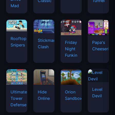
Classic
Tunnel
Mad
Rooftop
Stickman
Friday
Papa's
Snipers
Clash
Night
Cheeseria
Funkin
Level
Ultimate
Hide
Orion
Devil
Tower
Online
Sandbox
Defense