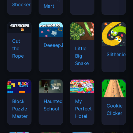
Shockers
Mart
Cut
Deeeep.io
Little
the
Slither.io
Big
Rope
Snake
Haunted
Block
My
Cookie
School
Puzzle
Perfect
Clicker
Master
Hotel