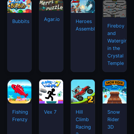
Agar.io
Bubbits
Heroes
Fireboy
Assemble
and
Watergirl
in the
Crystal
Temple
Fishing
Vex 7
Hill
Snow
Frenzy
Climb
Rider
Racing
3D