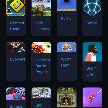
Run 3
Geometry
Drift
Slope
Dash
Hunters
EvoWars.io
Worm
Holey.io
Hunt
Battle
Short
Royale
Life
Sky
Smash