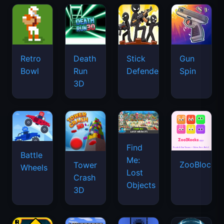
Retro
Death
Stick
Gun
Bowl
Run
Defenders
Spin
3D
Find
Battle
Me:
ZooBlocks
Tower
Wheels
Lost
Crash
Objects
3D