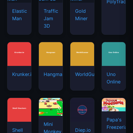
PolyTrack
Elastic
Traffic
Gold
Man
Jam
Miner
3D
Krunker.io
Hangman
WorldGuessr
Uno
Online
Papa's
Mini
Freezeria
Shell
Diep.io
Monkey