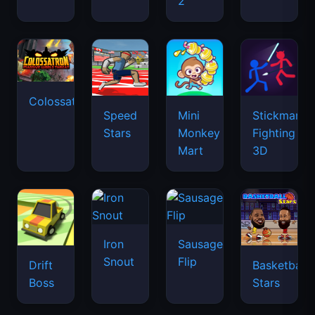
2
Colossatron
Speed
Mini
Stickman
Stars
Monkey
Fighting
Mart
3D
Iron
Sausage
Snout
Flip
Drift
Basketball
Boss
Stars