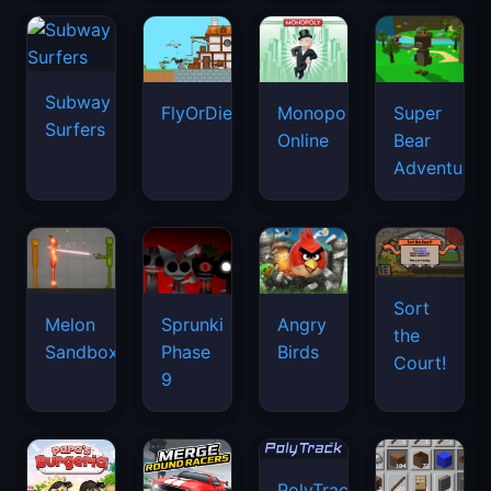
Subway
FlyOrDie.io
Monopoly
Super
Surfers
Online
Bear
Adventure
Sort
Melon
Sprunki
Angry
the
Sandbox
Phase
Birds
Court!
9
PolyTrack