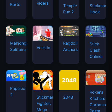
Riders
Karts
Temple
Stickman
Run 2
Hook
Mahjongg
Ragdoll
Stick
Veck.io
Solitaire
Archers
Clash
Online
Paper.io
Roxie's
2
Stickman
2048
Kitchen:
Fighter:
Carbonara
Mega
Pasta