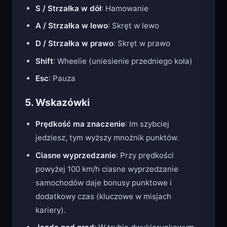
W / Strzałka w górę
: Przyspieszanie
S / Strzałka w dół
: Hamowanie
A / Strzałka w lewo
: Skręt w lewo
D / Strzałka w prawo
: Skręt w prawo
Shift
: Wheelie (uniesienie przedniego koła)
Esc
: Pauza
5. Wskazówki
Prędkość ma znaczenie
: Im szybciej
jedziesz, tym wyższy mnożnik punktów.
Ciasne wyprzedzanie
: Przy prędkości
powyżej 100 km/h ciasne wyprzedzanie
samochodów daje bonusy punktowe i
dodatkowy czas (kluczowe w misjach
kariery).