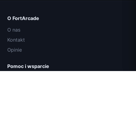
O FortArcade
O nas
Kontakt
Opinie
Pomoc i wsparcie
IGI: Misja Komandosów – Ogniem
Polityka prywatności
Przykryj
Warunki użytkowania
Mapa strony
© 2024 FortArcade. Wszelkie prawa zastrzeżone.