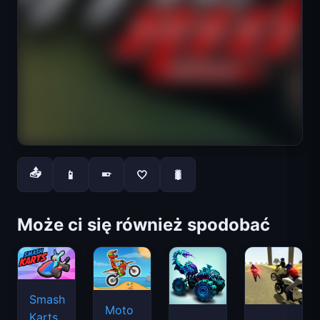
📤
📱
🤍
🐛
📱
Może ci się również spodobać
Smash
Moto
Karts