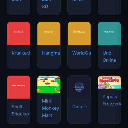
3D
Krunker.io
Hangman
WorldGuessr
Uno
Online
Papa's
Mini
Freezeria
Shell
Diep.io
Monkey
Shockers
Mart