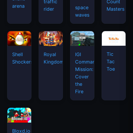
traffic
Count
arena
space
rider
Masters
waves
Tic
Shell
Royal
IGI
Tac
Shockers
Kingdom
Commando
Toe
Mission:
Cover
the
Fire
Bloxd.io