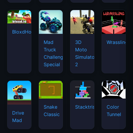
BloxdHop.io
Mad
3D
Wrassling
Truck
Moto
Challenge
Simulator
Special
2
Snake
Stacktris
Color
Drive
Classic
Tunnel
Mad