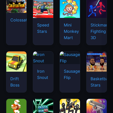
Colossatron
Speed
Mini
Stickman
Stars
Monkey
Fighting
Mart
3D
Iron
Sausage
Snout
Flip
Drift
Basketball
Boss
Stars