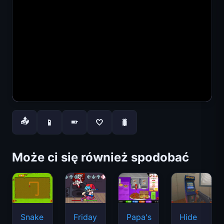
📤
📱
🤍
🐛
📱
Może ci się również spodobać
Snake
Friday
Papa's
Hide