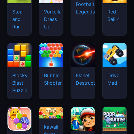
Football
Legends
Steal
Vortella's
Red
and
Dress
Ball 4
Run
Up
Blocky
Bubble
Planet
Drive
Blast
Shooter
Destruction
Mad
Puzzle
kawaii