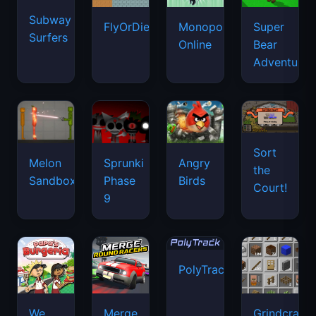
Subway
FlyOrDie.io
Monopoly
Super
Surfers
Online
Bear
Adventure
Sort
Melon
Sprunki
Angry
the
Sandbox
Phase
Birds
Court!
9
PolyTrack
We
Merge
Grindcraft