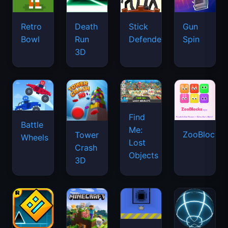
Retro
Death
Stick
Gun
Bowl
Run
Defenders
Spin
3D
Find
Battle
Me:
ZooBlocks
Tower
Wheels
Lost
Crash
Objects
3D