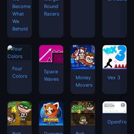
Become
Round
What
Racers
We
Behold
Four
Space
Colors
Money
Vex 3
Waves
Movers
OpenFront.
Bob
Dynamons
Bob