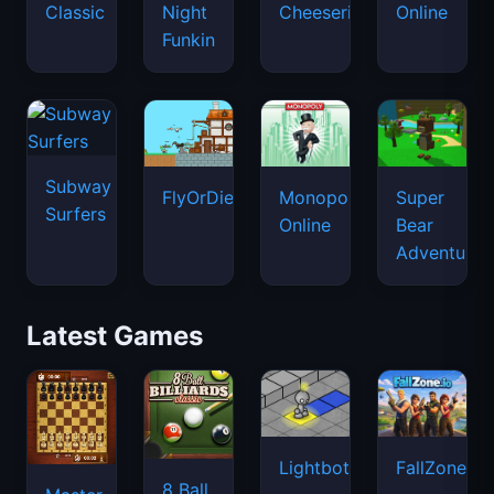
Classic
Night
Cheeseria
Online
Funkin
Subway
FlyOrDie.io
Monopoly
Super
Surfers
Online
Bear
Adventure
Latest Games
Lightbot
FallZone.io
8 Ball