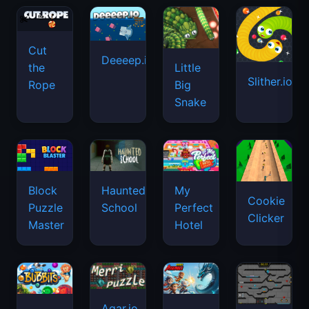
Cut
Deeeep.io
Little
the
Slither.io
Big
Rope
Snake
Haunted
Block
My
Cookie
School
Puzzle
Perfect
Clicker
Master
Hotel
Agar.io