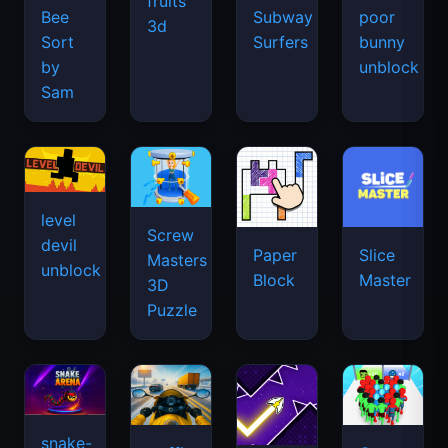
fruits
Bee
Subway
poor
3d
Sort
Surfers
bunny
by
unblock
Sam
level
Screw
devil
Paper
Slice
Masters
unblock
Block
Master
3D
Puzzle
snake-