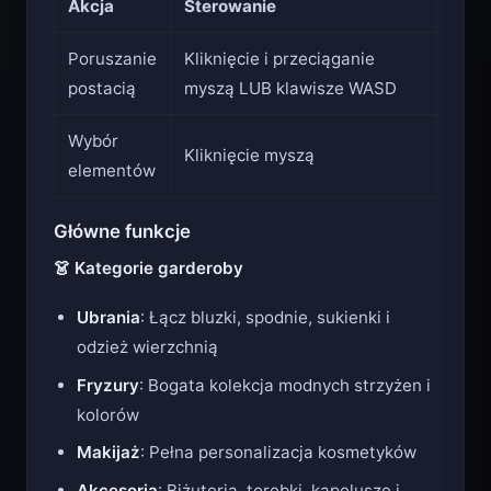
Akcja
Sterowanie
Poruszanie
Kliknięcie i przeciąganie
postacią
myszą LUB klawisze WASD
Wybór
Kliknięcie myszą
elementów
Główne funkcje
👗 Kategorie garderoby
Ubrania
: Łącz bluzki, spodnie, sukienki i
odzież wierzchnią
Fryzury
: Bogata kolekcja modnych strzyżen i
kolorów
Makijaż
: Pełna personalizacja kosmetyków
Akcesoria
: Biżuteria, torebki, kapelusze i