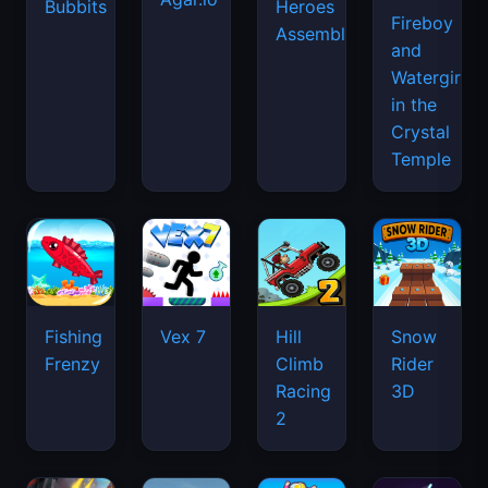
Bubbits
Heroes
Fireboy
Assemble
and
Watergirl
in the
Crystal
Temple
Fishing
Vex 7
Hill
Snow
Frenzy
Climb
Rider
Racing
3D
2