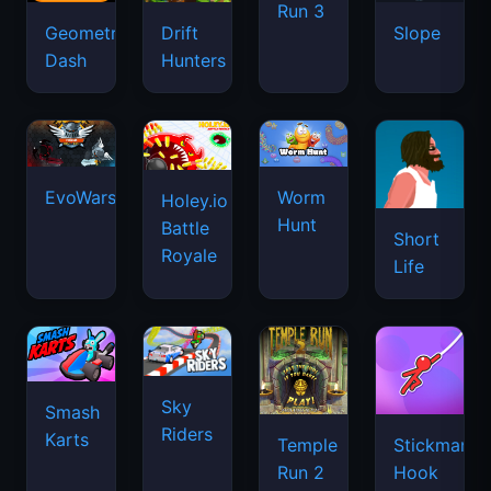
Run 3
Geometry
Drift
Slope
Dash
Hunters
EvoWars.io
Worm
Holey.io
Hunt
Battle
Short
Royale
Life
Sky
Smash
Riders
Karts
Temple
Stickman
Run 2
Hook