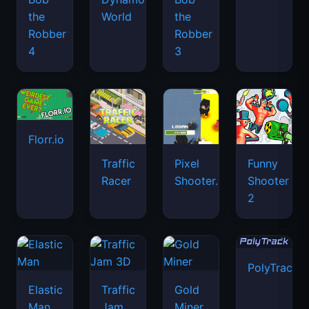
the
World
the
Robber
Robber
4
3
Florr.io
Traffic
Pixel
Funny
Racer
Shooter.IO
Shooter
2
PolyTrack
Elastic
Traffic
Gold
Man
Jam
Miner