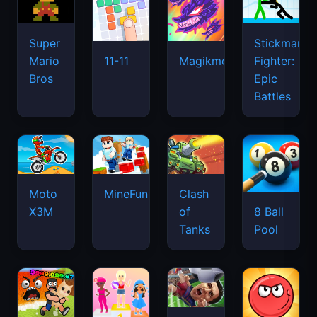
Super
Stickman
Mario
Fighter:
11-11
Magikmon
Bros
Epic
Battles
Moto
MineFun.io
Clash
X3M
of
8 Ball
Tanks
Pool