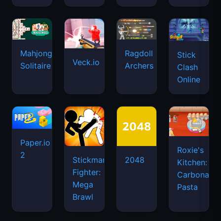
Mahjongg
Ragdoll
Stick
Veck.io
Solitaire
Archers
Clash
Online
Paper.io
Roxie's
2
Stickman
2048
Kitchen:
Fighter:
Carbonara
Mega
Pasta
Brawl