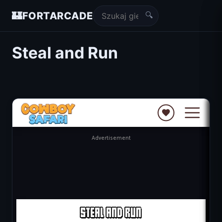
🔍
🏰
FORTARCADE
Steal and Run