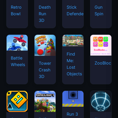
Retro
Death
Stick
Gun
Bowl
Run
Defenders
Spin
3D
Find
Battle
Me:
ZooBlocks
Tower
Wheels
Lost
Crash
Objects
3D
Run 3