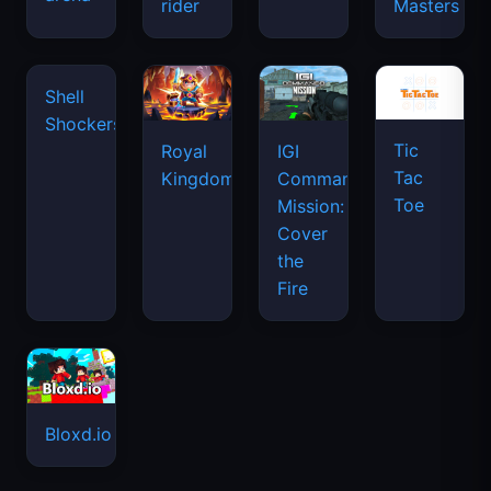
space
rider
Masters
waves
Shell
Shockers
Tic
Royal
IGI
Tac
Kingdom
Commando
Toe
Mission:
Cover
the
Fire
Bloxd.io