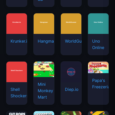
Krunker.io
Hangman
WorldGuessr
Uno
Online
Papa's
Mini
Freezeria
Shell
Diep.io
Monkey
Shockers
Mart