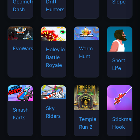
Geometry
Drift
Slope
Dash
Hunters
EvoWars.io
Worm
Holey.io
Hunt
Battle
Short
Royale
Life
Sky
Smash
Riders
Karts
Temple
Stickman
Run 2
Hook