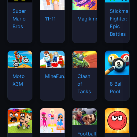
Super
Stickman
Mario
Fighter:
11-11
Magikmon
Bros
Epic
Battles
Moto
MineFun.io
Clash
X3M
of
8 Ball
Tanks
Pool
Football