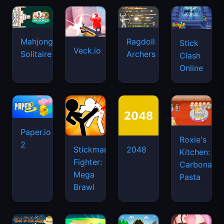
Mahjongg
Ragdoll
Stick
Veck.io
Solitaire
Archers
Clash
Online
Paper.io
Roxie's
2
Stickman
2048
Kitchen:
Fighter:
Carbonara
Mega
Pasta
Brawl