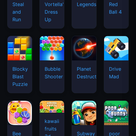
Legends
Steal
Vortella's
Red
and
Dress
Ball 4
Run
Up
Blocky
Bubble
Planet
Drive
Blast
Shooter
Destruction
Mad
Puzzle
kawaii
fruits
Bee
Subway
poor