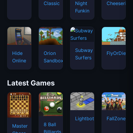
Classic
Night
Cheeseria
Funkin
Subway
Hide
Orion
FlyOrDie.io
Surfers
Online
Sandbox
Latest Games
Lightbot
FallZone.io
8 Ball
Master
Billiards