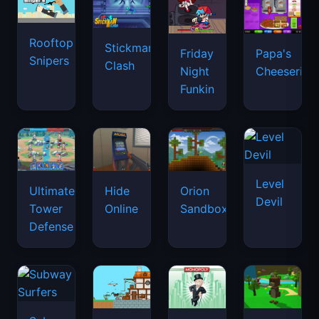
Rooftop
Stickman
Friday
Papa's
Snipers
Clash
Night
Cheeseria
Funkin
Level
Ultimate
Hide
Orion
Devil
Tower
Online
Sandbox
Defense