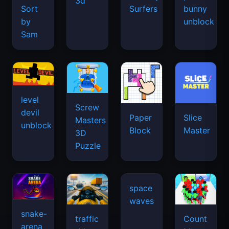
3d
Sort
Surfers
bunny
by
unblock
Sam
level
Screw
devil
Paper
Slice
Masters
unblock
Block
Master
3D
Puzzle
snake-
traffic
Count
arena