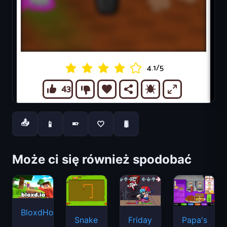
📤
📱
🤍
🐛
📱
Może ci się również spodobać
BloxdHop.io
Snake
Friday
Papa's