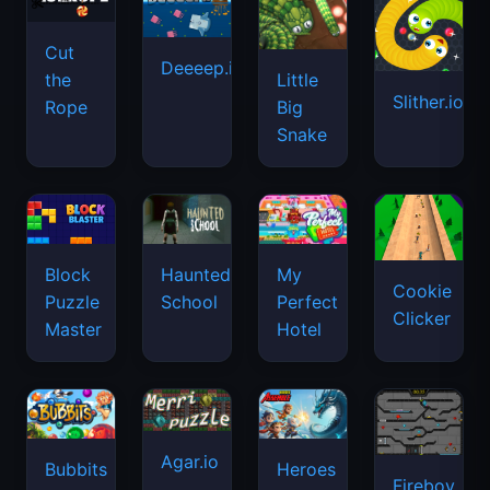
Cut
Deeeep.io
Little
the
Slither.io
Big
Rope
Snake
Haunted
Block
My
Cookie
School
Puzzle
Perfect
Clicker
Master
Hotel
Agar.io
Bubbits
Heroes
Fireboy