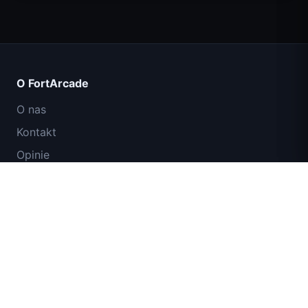
Count Masters
O FortArcade
O nas
Kontakt
Opinie
Pomoc i wsparcie
IGI: Misja Komandosów – Ogniem
Polityka prywatności
Przykryj
Warunki użytkowania
Mapa strony
Shell Shockers