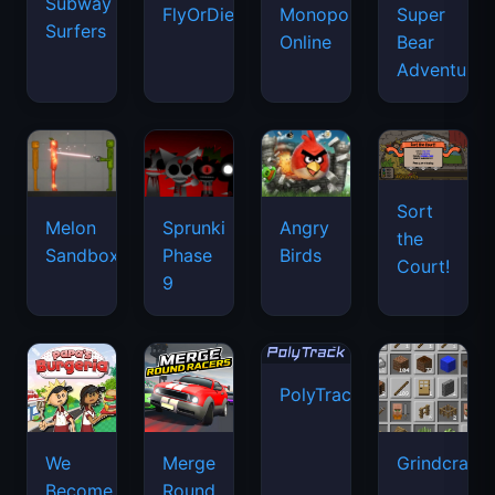
Subway
FlyOrDie.io
Monopoly
Super
Surfers
Online
Bear
Adventure
Sort
Melon
Sprunki
Angry
the
Sandbox
Phase
Birds
Court!
9
PolyTrack
We
Merge
Grindcraft
Become
Round