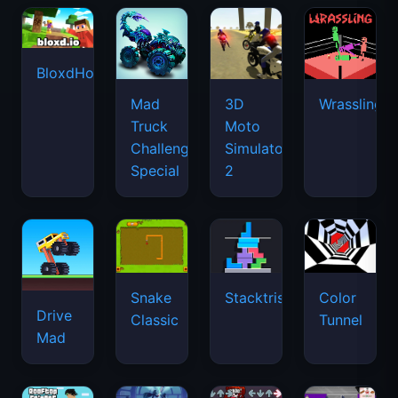
BloxdHop.io
Mad
3D
Wrassling
Truck
Moto
Challenge
Simulator
Special
2
Snake
Stacktris
Color
Drive
Classic
Tunnel
Mad