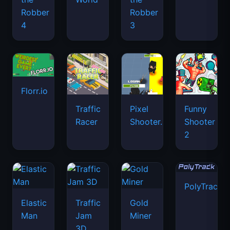
Robber
Robber
4
3
Florr.io
Traffic
Pixel
Funny
Racer
Shooter.IO
Shooter
2
PolyTrack
Elastic
Traffic
Gold
Man
Jam
Miner
3D