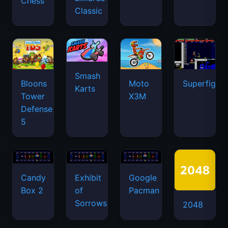
Chess
Classic
Smash
Bloons
Moto
Superfighte
Karts
Tower
X3M
Defense
5
Candy
Exhibit
Google
Box 2
of
Pacman
Sorrows
2048