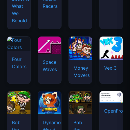
What
Racers
We
Behold
Four
Space
Colors
Money
Vex 3
Waves
Movers
OpenFront.
Bob
Dynamons
Bob
the
World
the