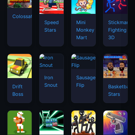
Colossatron
Speed
Mini
Stickman
Stars
Monkey
Fighting
Mart
3D
Iron
Sausage
Snout
Flip
Drift
Basketball
Boss
Stars