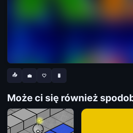
📤
💼
🤍
🐛
Może ci się również spodo