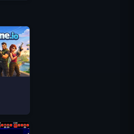
Traffic Rider
Królewskie Królestwo