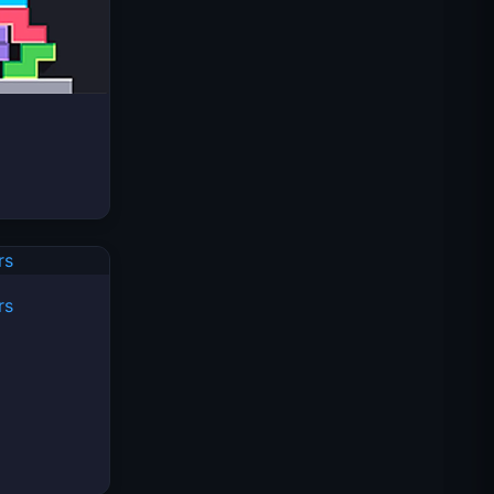
Space Waves
rs