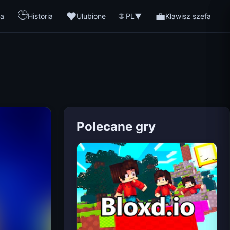
🕒
❤️
💼
🌐 PL
a
Historia
Ulubione
▼
Klawisz szefa
Polecane gry