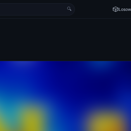
🔍
🎲
Losow