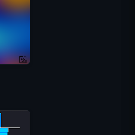
IGI: Misja Komandosów –
Ogniem Przykryj
Shell Shockers