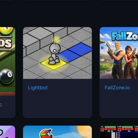
Lightbot
FallZone.io
ic