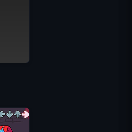
IGI: Misja Komandosów –
Ogniem Przykryj
Shell Shockers