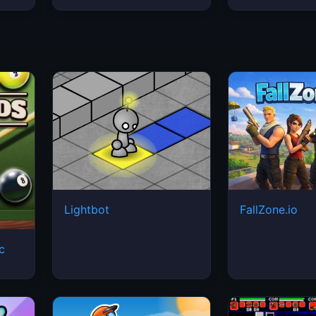
Lightbot
FallZone.io
ic