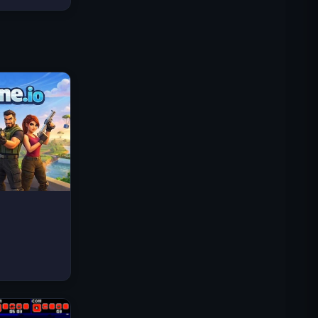
Traffic Rider
Królewskie Królestwo