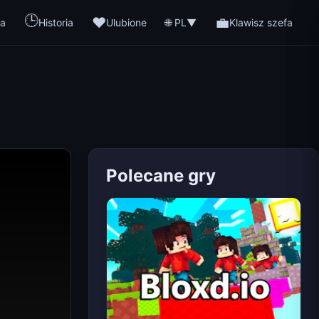
🕒
❤️
💼
🌐 PL
a
Historia
Ulubione
▼
Klawisz szefa
Polecane gry