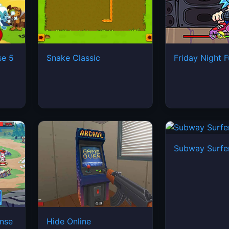
se 5
Snake Classic
Friday Night F
Subway Surfe
ense
Hide Online