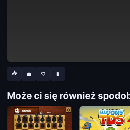
📤
💼
🤍
🐛
Może ci się również spodo