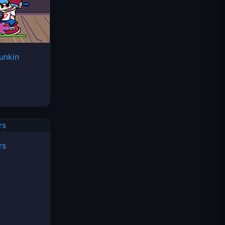
unkin
Space Waves
rs