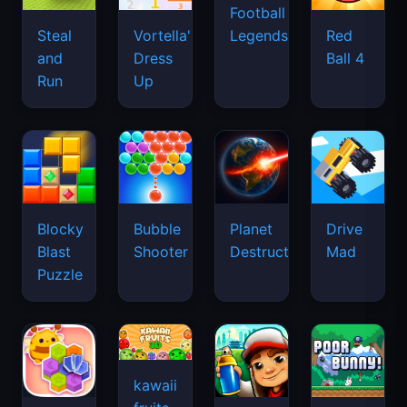
Football
Legends
Steal
Vortella's
Red
and
Dress
Ball 4
Run
Up
Blocky
Bubble
Planet
Drive
Blast
Shooter
Destruction
Mad
Puzzle
kawaii