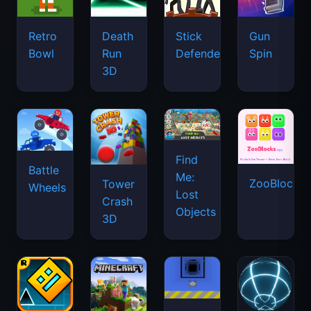
Retro
Death
Stick
Gun
Bowl
Run
Defenders
Spin
3D
Find
Battle
Me:
ZooBlocks
Tower
Wheels
Lost
Crash
Objects
3D