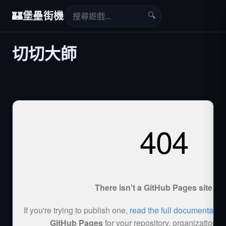
🔍
🏰
堡壘街機
切切大師