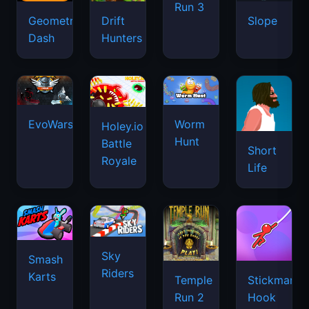
Run 3
Geometry
Drift
Slope
Dash
Hunters
EvoWars.io
Worm
Holey.io
Hunt
Battle
Short
Royale
Life
Sky
Smash
Riders
Karts
Temple
Stickman
Run 2
Hook