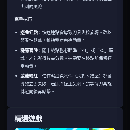
有助於更準確掌握翻轉時機，降低誤用刀柄撞上
尖刺的風險。
高手技巧
避免狂點
：快速連點會導致刀具失控旋轉。改以
節奏性點擊，維持穩定前進動量。
穩穩著陸
：關卡終點務必瞄準「x4」或「x5」區
域，才能獲得最高分數。這需要在終點前保留適
當動量。
遠離粉紅
：任何粉紅色物件（尖刺、牆壁）都會
導致立即失敗。若即將撞上尖刺，請等待刀具旋
轉避開後再點擊。
精選遊戲