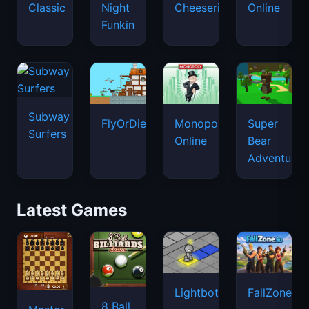
Classic
Night
Cheeseria
Online
Funkin
Subway
FlyOrDie.io
Monopoly
Super
Surfers
Online
Bear
Adventure
Latest Games
Lightbot
FallZone.io
8 Ball