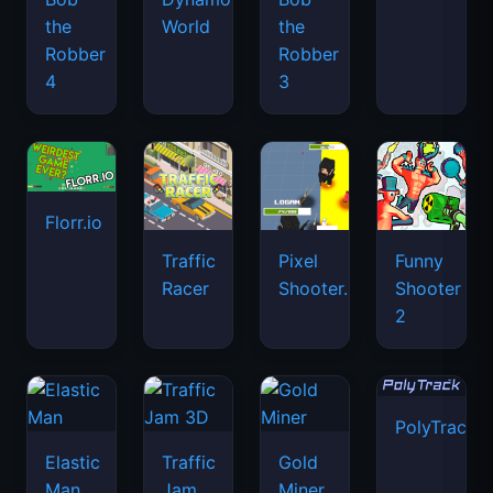
the
World
the
Robber
Robber
4
3
Florr.io
Traffic
Pixel
Funny
Racer
Shooter.IO
Shooter
2
PolyTrack
Elastic
Traffic
Gold
Man
Jam
Miner