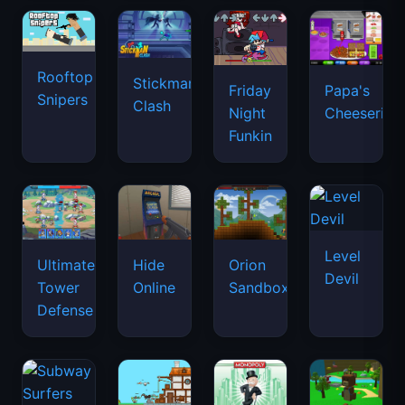
Rooftop
Stickman
Friday
Papa's
Snipers
Clash
Night
Cheeseria
Funkin
Level
Ultimate
Hide
Orion
Devil
Tower
Online
Sandbox
Defense