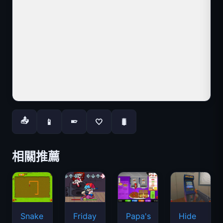
📤
📱
🤍
🐛
📱
相關推薦
Snake
Friday
Papa's
Hide