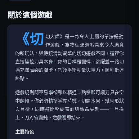
關於這個遊戲
《切
切大師》是一款令人上癮的單按鈕動
作遊戲，為物理類遊戲帶來令人滿意
的新玩法。與傳統滑動螢幕的切切遊戲不同，這裡你
直接操控刀具本身。你的目標是翻轉、跳躍並一路切
過充滿障礙的關卡，巧妙平衡動量與重力，順利抵達
終點。
遊戲規則簡單易學卻難以精通：點擊即可讓刀具在空
中翻轉。你必須精準掌握時機，切開水果、幾何形狀
與目標，同時避開堅硬表面與致命尖刺——一旦撞
上，刀刃會變鈍，遊戲隨即結束。
主要特色