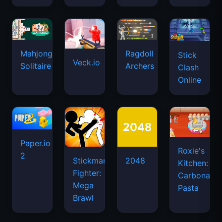
Mahjongg
Ragdoll
Stick
Veck.io
Solitaire
Archers
Clash
Online
Paper.io
Roxie's
2
Stickman
2048
Kitchen:
Fighter:
Carbonara
Mega
Pasta
Brawl