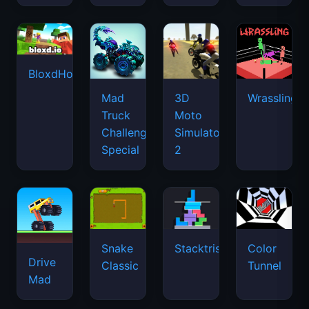
BloxdHop.io
Mad
3D
Wrassling
Truck
Moto
Challenge
Simulator
Special
2
Snake
Stacktris
Color
Drive
Classic
Tunnel
Mad