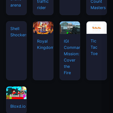
traffic
Count
arena
space
rider
Masters
waves
Tic
Shell
Royal
IGI
Tac
Shockers
Kingdom
Commando
Toe
Mission:
Cover
the
Fire
Bloxd.io