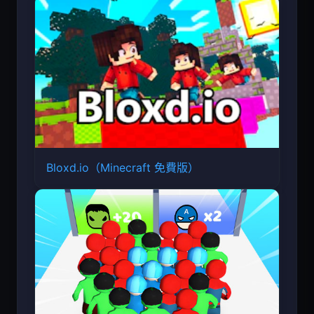
Bloxd.io（Minecraft 免費版）