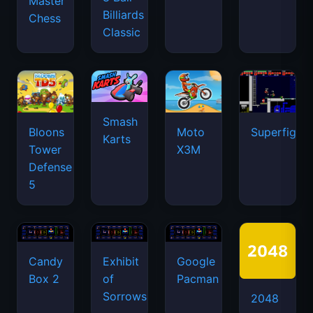
Master
Billiards
Chess
Classic
Smash
Bloons
Moto
Superfighte
Karts
Tower
X3M
Defense
5
Candy
Exhibit
Google
Box 2
of
Pacman
Sorrows
2048