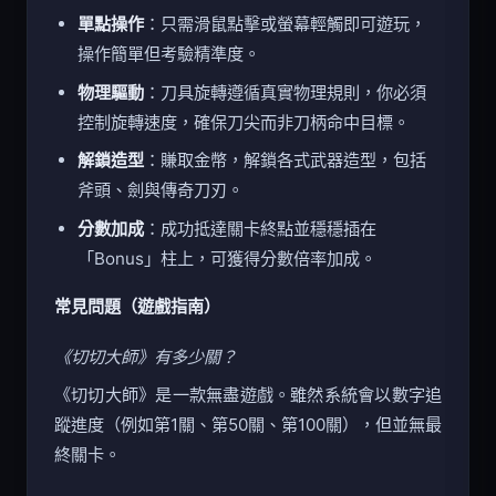
單點操作
：只需滑鼠點擊或螢幕輕觸即可遊玩，
操作簡單但考驗精準度。
物理驅動
：刀具旋轉遵循真實物理規則，你必須
控制旋轉速度，確保刀尖而非刀柄命中目標。
解鎖造型
：賺取金幣，解鎖各式武器造型，包括
斧頭、劍與傳奇刀刃。
分數加成
：成功抵達關卡終點並穩穩插在
「Bonus」柱上，可獲得分數倍率加成。
常見問題（遊戲指南）
《切切大師》有多少關？
《切切大師》是一款無盡遊戲。雖然系統會以數字追
蹤進度（例如第1關、第50關、第100關），但並無最
終關卡。