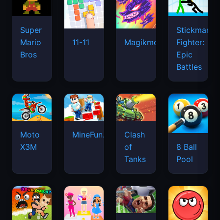
Super
Stickman
Mario
Fighter:
11-11
Magikmon
Bros
Epic
Battles
Moto
MineFun.io
Clash
X3M
of
8 Ball
Tanks
Pool