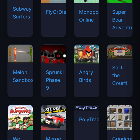
Subway
FlyOrDie.io
Monopoly
Super
Surfers
Online
Bear
Adventure
Sort
Melon
Sprunki
Angry
the
Sandbox
Phase
Birds
Court!
9
PolyTrack
We
Merge
Grindcraft