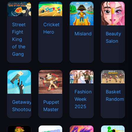
Street
Cricket
Fight
Hero
Misland
Beauty
King
Salon
of the
Gang
Basket
Fashion
Random
Week
Getaway
Puppet
2025
Shootout
Master