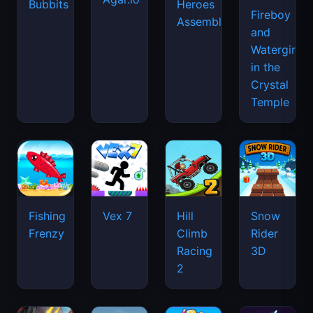
Bubbits
Heroes
Fireboy
Assemble
and
Watergirl
in the
Crystal
Temple
Fishing
Vex 7
Hill
Snow
Frenzy
Climb
Rider
Racing
3D
2