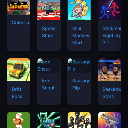
Colossatron
Speed
Mini
Stickman
Stars
Monkey
Fighting
Mart
3D
Iron
Sausage
Snout
Flip
Drift
Basketball
Boss
Stars