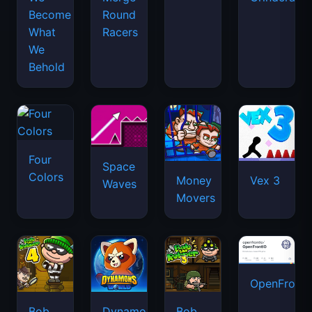
Become
Round
What
Racers
We
Behold
Four
Space
Colors
Money
Vex 3
Waves
Movers
OpenFront.
Bob
Dynamons
Bob