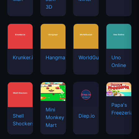
3D
Krunker.io
Hangman
WorldGuessr
Uno
Online
Papa's
Mini
Freezeria
Shell
Diep.io
Monkey
Shockers
Mart