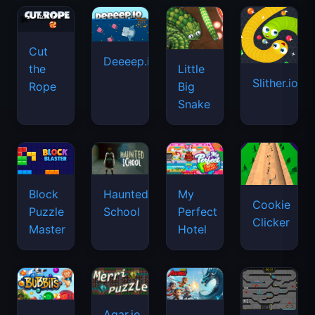
Cut
Deeeep.io
Little
the
Slither.io
Big
Rope
Snake
Haunted
Block
My
Cookie
School
Puzzle
Perfect
Clicker
Master
Hotel
Agar.io