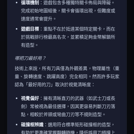
循環機制
：遊戲包含多種獨特關卡佈局與障礙。
完成初始地圖組後，關卡會循環出現，但難度或
速度通常會提升。
遊戲目標
：重點不在於抵達某個特定關卡，而在
於挑戰排行榜最高名次，並累積足夠金幣解鎖所
有造型。
哪把刀最好用？
技術上來說，所有刀具僅為外觀差異，物理屬性（重
量、旋轉速度、跳躍高度）完全相同。然而許多玩家
認為「最好用的刀」取決於視覺清晰度：
視覺偏好
：擁有清晰直刃的武器（如武士刀或長
劍）常被視為最佳選擇，因其更容易判斷刀刃落
點，相較於斧頭或彎曲刀刃等不規則造型。
碰撞框辨識
：選用符合標準矩形碰撞框的造型，