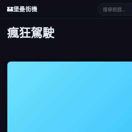
🏰
堡壘街機
瘋狂駕駛