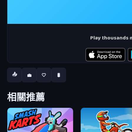
📤
💼
🤍
🐛
相關推薦