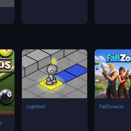
Lightbot
FallZone.io
ic