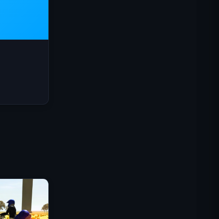
IGI突擊隊：火力掩護
碎殼大作戰