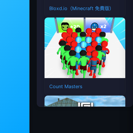
Bloxd.io（Minecraft 免費版）
Count Masters