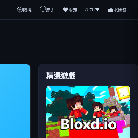
🕒
🎲
❤️
💼
🌐 ZH
▼
隨機
歷史
收藏
老闆鍵
精選遊戲