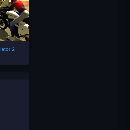
lator 2
太空波浪
Traffic Rider