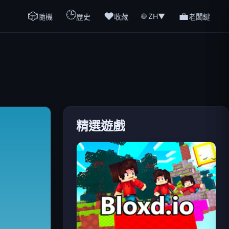
🕒
🎲
❤️
💼
🌐 ZH
▼
隨機
歷史
收藏
老闆鍵
精選遊戲