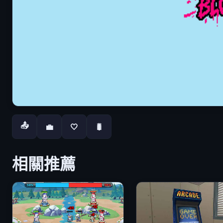
📤
💼
🤍
🐛
相關推薦