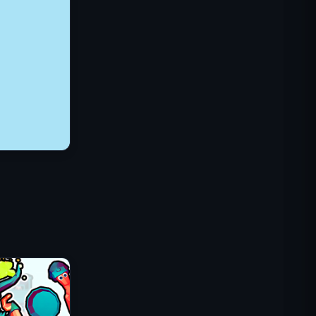
IGI突擊隊：火力掩護
碎殼大作戰