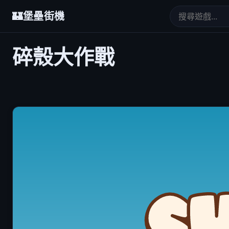
🏰
堡壘街機
碎殼大作戰