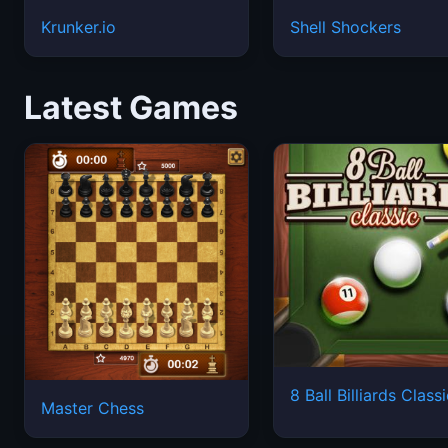
Krunker.io
Shell Shockers
Latest Games
8 Ball Billiards Class
Master Chess