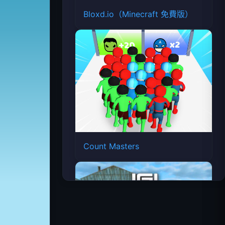
Bloxd.io（Minecraft 免費版）
Count Masters