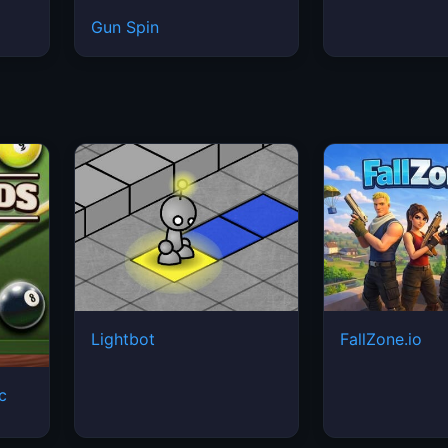
Gun Spin
Lightbot
FallZone.io
ic