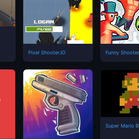
Pixel Shooter.IO
Funny Shooter
Super Mario B