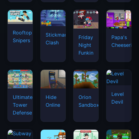
Rooftop
Stickman
Friday
Papa's
Snipers
Clash
Night
Cheeseria
Funkin
Level
Ultimate
Hide
Orion
Devil
Tower
Online
Sandbox
Defense