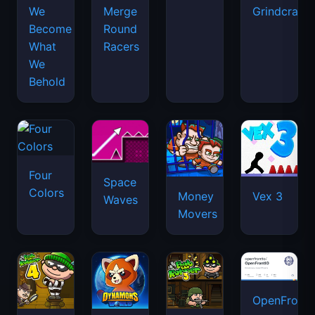
We
Merge
Grindcraft
Become
Round
What
Racers
We
Behold
Four
Space
Colors
Money
Vex 3
Waves
Movers
OpenFront.