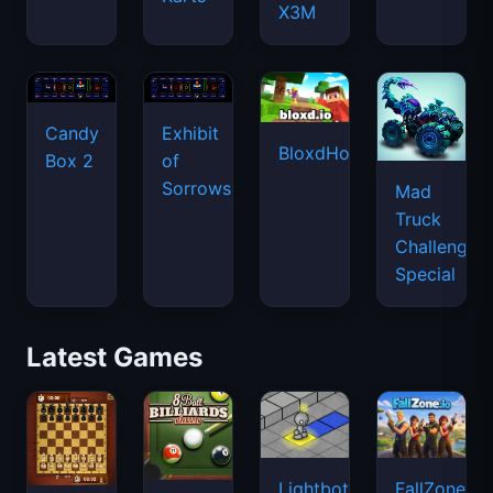
X3M
Candy
Exhibit
BloxdHop.io
Box 2
of
Sorrows
Mad
Truck
Challenge
Special
Latest Games
Lightbot
FallZone.io