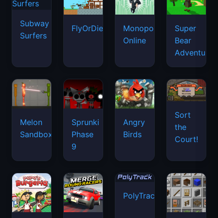
Subway
FlyOrDie.io
Monopoly
Super
Surfers
Online
Bear
Adventure
Sort
Melon
Sprunki
Angry
the
Sandbox
Phase
Birds
Court!
9
PolyTrack