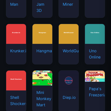
Man
Jam
Miner
3D
Krunker.io
Hangman
WorldGuessr
Uno
Online
Papa's
Mini
Freezeria
Shell
Diep.io
Monkey
Shockers
Mart