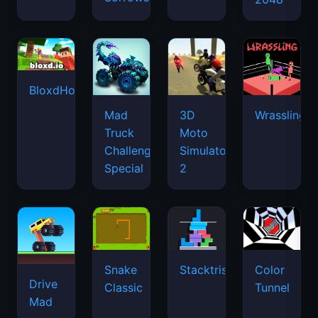
BloxdHop.io
Mad
3D
Wrassling
Truck
Moto
Challenge
Simulator
Special
2
Snake
Stacktris
Color
Drive
Classic
Tunnel
Mad