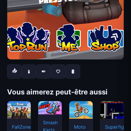
📤
📱
🤍
🐛
📱
Vous aimerez peut-être aussi
Smash
FallZone.io
Moto
Superfighte
Karts