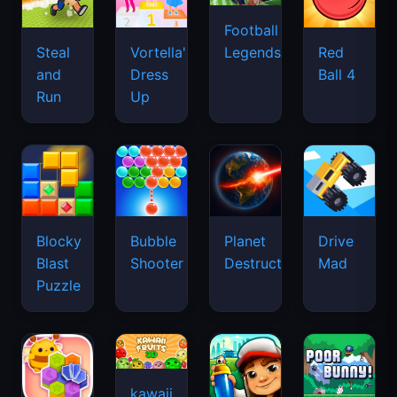
Football
Legends
Steal
Vortella's
Red
and
Dress
Ball 4
Run
Up
Blocky
Bubble
Planet
Drive
Blast
Shooter
Destruction
Mad
Puzzle
kawaii