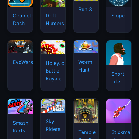
Run 3
Geometry
Drift
Slope
Dash
Hunters
EvoWars.io
Worm
Holey.io
Hunt
Battle
Short
Royale
Life
Sky
Smash
Riders
Karts
Temple
Stickman