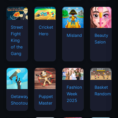
Street
Cricket
Fight
Hero
Misland
Beauty
King
Salon
of the
Gang
Basket
Fashion
Random
Week
Getaway
Puppet
2025
Shootout
Master