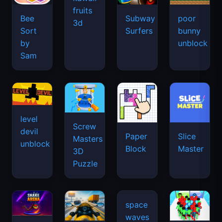
fruits
Bee
Subway
poor
3d
Sort
Surfers
bunny
by
unblock
Sam
level
Screw
devil
Paper
Slice
Masters
unblock
Block
Master
3D
Puzzle