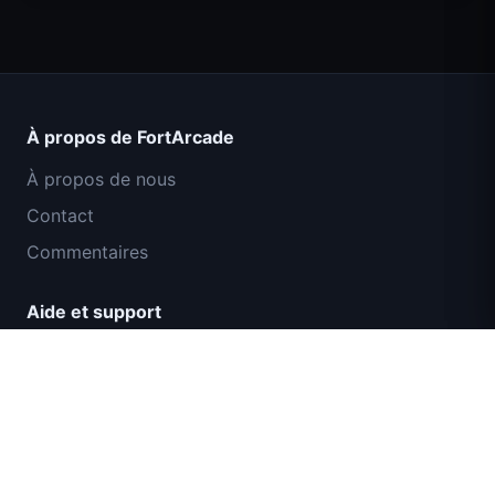
Count Masters Superhéros
À propos de FortArcade
À propos de nous
Contact
Commentaires
Aide et support
Mission Commando IGI : Couverture de
Politique de confidentialité
Feu
Conditions d'utilisation
Plan du site