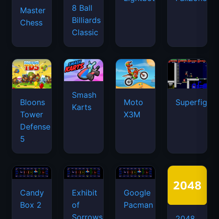
8 Ball
Master
Billiards
Chess
Classic
Smash
Bloons
Moto
Superfighte
Karts
Tower
X3M
Defense
5
Candy
Exhibit
Google
Box 2
of
Pacman
Sorrows
2048