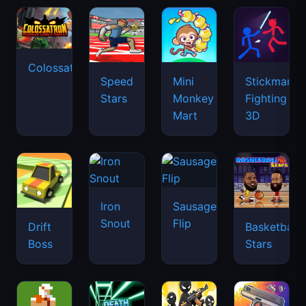
Colossatron
Speed
Mini
Stickman
Stars
Monkey
Fighting
Mart
3D
Iron
Sausage
Snout
Flip
Drift
Basketball
Boss
Stars