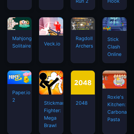
Run 2
Hook
Mahjongg
Ragdoll
Stick
Veck.io
Solitaire
Archers
Clash
Online
Paper.io
Roxie's
2
Stickman
2048
Kitchen:
Fighter:
Carbonara
Mega
Pasta
Brawl