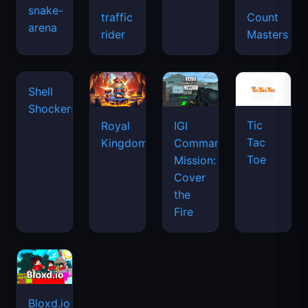
snake-
traffic
Count
arena
space
rider
Masters
waves
Tic
Shell
Royal
IGI
Tac
Shockers
Kingdom
Commando
Toe
Mission:
Cover
the
Fire