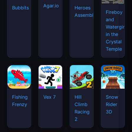
Agar.io
Bubbits
Heroes
Fireboy
Assemble
and
Watergirl
in the
Crystal
Temple
Fishing
Vex 7
Hill
Snow
Frenzy
Climb
Rider
Racing
3D
2