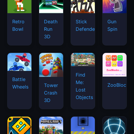
Retro
Death
Stick
Gun
Bowl
Run
Defenders
Spin
3D
Find
Battle
Me:
ZooBlocks
Tower
Wheels
Lost
Crash
Objects
3D