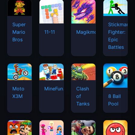
Super
Stickman
Mario
Fighter:
11-11
Magikmon
Bros
Epic
Battles
Moto
MineFun.io
Clash
X3M
of
8 Ball
Tanks
Pool