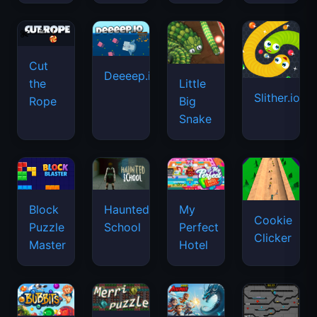
Cut
Deeeep.io
Little
the
Slither.io
Big
Rope
Snake
Haunted
Block
My
Cookie
School
Puzzle
Perfect
Clicker
Master
Hotel