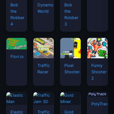
Bob
Dynamons
Bob
the
World
the
Robber
Robber
4
3
Florr.io
Traffic
Pixel
Funny
Racer
Shooter.IO
Shooter
2
PolyTrack
Elastic
Traffic
Gold