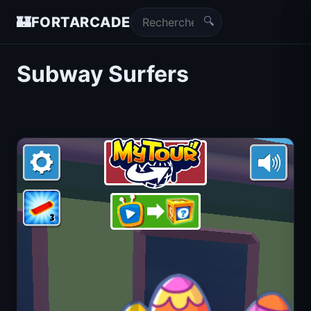
🔍
🏰
FORTARCADE
Subway Surfers