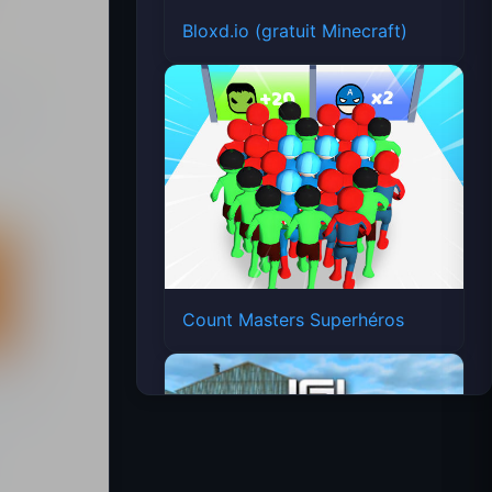
Bloxd.io (gratuit Minecraft)
Count Masters Superhéros