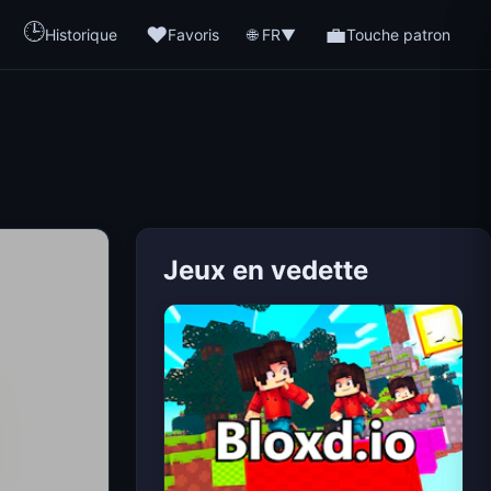
🕒
❤️
💼
🌐 FR
Historique
Favoris
▼
Touche patron
Jeux en vedette