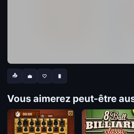
📤
💼
🤍
🐛
Vous aimerez peut-être au