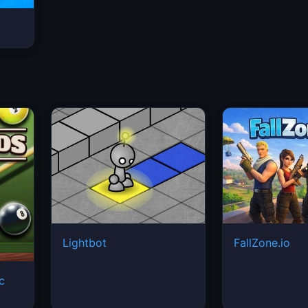
Lightbot
FallZone.io
ic