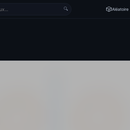
🔍
🎲
Aléatoire