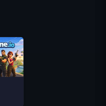
Traffic Rider
Royaume Royal