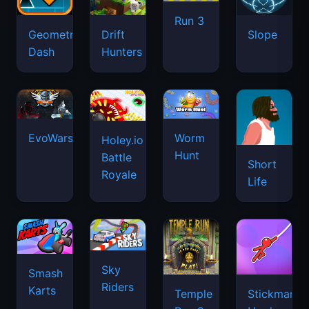
Run 3
Geometry
Drift
Slope
Dash
Hunters
EvoWars.io
Worm
Holey.io
Hunt
Battle
Short
Royale
Life
Sky
Smash
Riders
Karts
Temple
Stickman