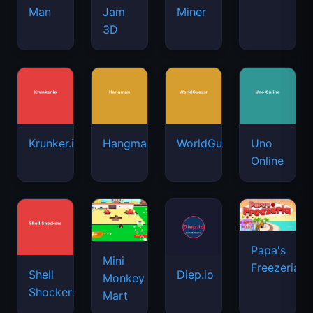
Man
Jam
Miner
3D
Krunker.io
Hangman
WorldGuessr
Uno
Online
Papa's
Mini
Freezeria
Shell
Diep.io
Monkey
Shockers
Mart