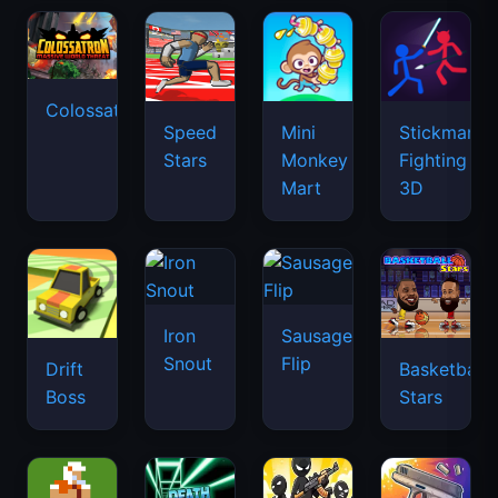
Colossatron
Speed
Mini
Stickman
Stars
Monkey
Fighting
Mart
3D
Iron
Sausage
Snout
Flip
Drift
Basketball
Boss
Stars