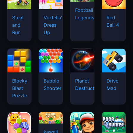
Football
Legends
Steal
Vortella's
Red
and
Dress
Ball 4
Run
Up
Blocky
Bubble
Planet
Drive
Blast
Shooter
Destruction
Mad
Puzzle
kawaii