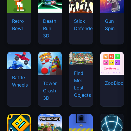
Retro
Death
Stick
Gun
Bowl
Run
Defenders
Spin
3D
Find
Battle
Me:
ZooBlocks
Tower
Wheels
Lost
Crash
Objects
3D