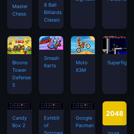
8 Ball
Master
Billiards
Chess
Classic
Smash
Bloons
Moto
Superfighte
Karts
Tower
X3M
Defense
5
Candy
Exhibit
Google
Box 2
of
Pacman
Sorrows
2048