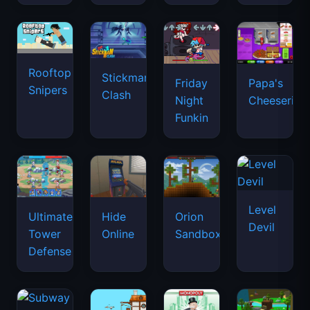
Rooftop
Stickman
Friday
Papa's
Snipers
Clash
Night
Cheeseria
Funkin
Level
Ultimate
Hide
Orion
Devil
Tower
Online
Sandbox
Defense