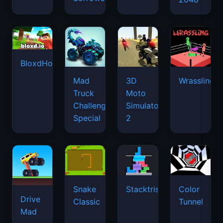
BloxdHop.io
Mad
3D
Wrassling
Truck
Moto
Challenge
Simulator
Special
2
Snake
Stacktris
Color
Drive
Classic
Tunnel
Mad