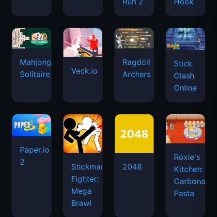
Run 2
Hook
Mahjongg
Ragdoll
Stick
Veck.io
Solitaire
Archers
Clash
Online
Paper.io
Roxie's
2
Stickman
2048
Kitchen:
Fighter:
Carbonara
Mega
Pasta
Brawl