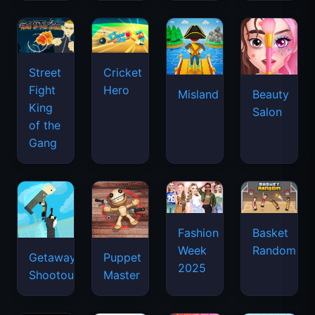
Street
Cricket
Fight
Hero
Misland
Beauty
King
Salon
of the
Gang
Basket
Fashion
Random
Week
Getaway
Puppet
2025
Shootout
Master