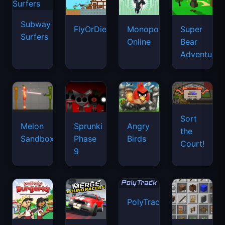
Subway
FlyOrDie.io
Monopoly
Super
Surfers
Online
Bear
Adventure
Sort
Melon
Sprunki
Angry
the
Sandbox
Phase
Birds
Court!
9
PolyTrack