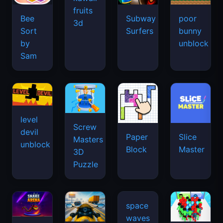
fruits
Bee
Subway
poor
3d
Sort
Surfers
bunny
by
unblock
Sam
level
Screw
devil
Paper
Slice
Masters
unblock
Block
Master
3D
Puzzle