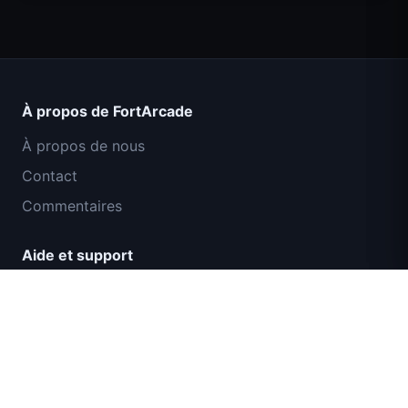
Count Masters Superhéros
À propos de FortArcade
À propos de nous
Contact
Commentaires
Aide et support
Mission Commando IGI : Couverture de
Politique de confidentialité
Feu
Conditions d'utilisation
Plan du site