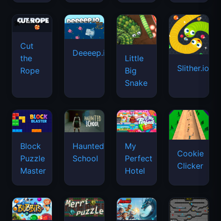
Cut
Deeeep.io
Little
the
Slither.io
Big
Rope
Snake
Haunted
Block
My
Cookie
School
Puzzle
Perfect
Clicker
Master
Hotel