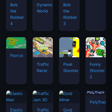
Bob
Dynamons
Bob
the
World
the
Robber
Robber
4
3
Florr.io
Traffic
Pixel
Funny
Racer
Shooter.IO
Shooter
2
PolyTrack
Elastic
Traffic
Gold