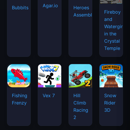
Agar.io
Bubbits
Heroes
Fireboy
Assemble
and
Watergirl
in the
Crystal
Temple
Fishing
Vex 7
Hill
Snow
Frenzy
Climb
Rider
Racing
3D
2