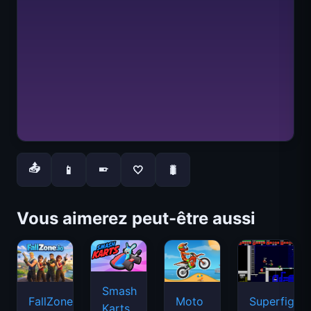
📤
📱
🤍
🐛
📱
Vous aimerez peut-être aussi
Smash
FallZone.io
Moto
Superfighte
Karts