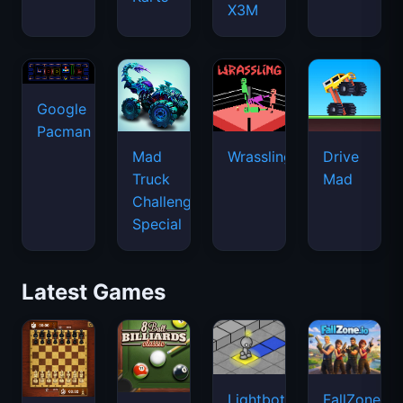
X3M
Google
Pacman
Mad
Wrassling
Drive
Truck
Mad
Challenge
Special
Latest Games
Lightbot
FallZone.io