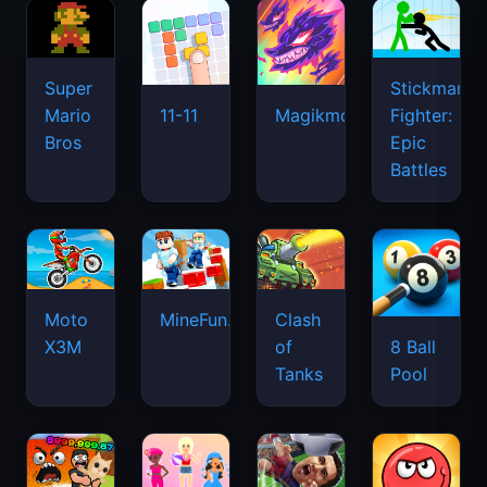
Super
Stickman
Mario
Fighter:
11-11
Magikmon
Bros
Epic
Battles
Moto
MineFun.io
Clash
X3M
of
8 Ball
Tanks
Pool