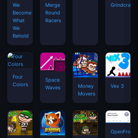
We
Merge
Grindcraft
Become
Round
What
Racers
We
Behold
Four
Space
Colors
Money
Vex 3
Waves
Movers
OpenFront.