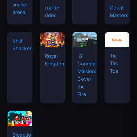
snake-
traffic
Count
arena
space
rider
Masters
waves
Tic
Shell
Royal
IGI
Tac
Shockers
Kingdom
Commando
Toe
Mission:
Cover
the
Fire