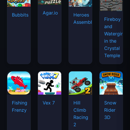
Agar.io
Bubbits
Heroes
Fireboy
Assemble
and
Watergirl
in the
Crystal
Temple
Fishing
Vex 7
Hill
Snow
Frenzy
Climb
Rider
Racing
3D
2