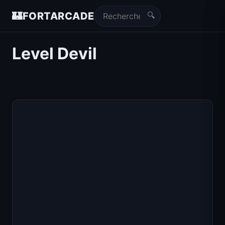
🔍
🏰
FORTARCADE
Level Devil