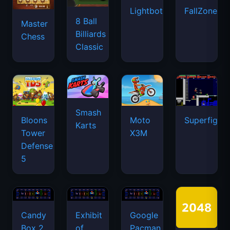
Lightbot
FallZone.io
8 Ball
Master
Billiards
Chess
Classic
Smash
Bloons
Moto
Superfighte
Karts
Tower
X3M
Defense
5
Candy
Exhibit
Google
Box 2
of
Pacman