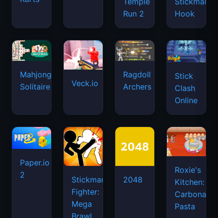
Temple
Stickman
Run 2
Hook
Mahjongg
Ragdoll
Stick
Veck.io
Solitaire
Archers
Clash
Online
Paper.io
Roxie's
2
Stickman
2048
Kitchen:
Fighter:
Carbonara
Mega
Pasta
Brawl