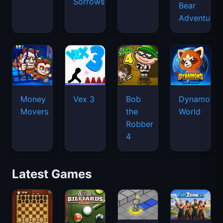
Sorrows
Bear
Adventure
Money
Vex 3
Bob
Dynamons
Movers
the
World
Robber
4
Latest Games