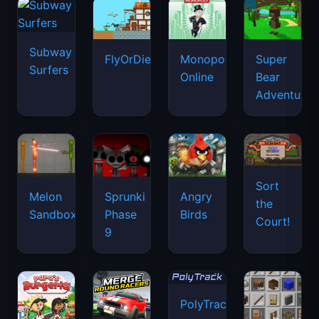
Subway
FlyOrDie.io
Monopoly
Super
Surfers
Online
Bear
Adventure
Sort
Melon
Sprunki
Angry
the
Sandbox
Phase
Birds
Court!
9
PolyTrack