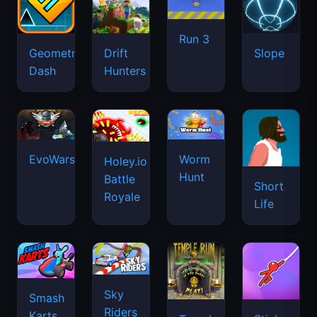
Run 3
Geometry
Drift
Slope
Dash
Hunters
EvoWars.io
Worm
Holey.io
Hunt
Battle
Short
Royale
Life
Sky
Smash
Riders
Karts