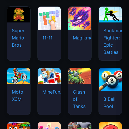
Super
Stickman
Mario
Fighter:
11-11
Magikmon
Bros
Epic
Battles
Moto
MineFun.io
Clash
X3M
of
8 Ball
Tanks
Pool