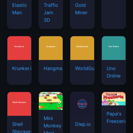
Elastic
Traffic
Gold
Man
Jam
Miner
3D
Krunker.io
Hangman
WorldGuessr
Uno
Online
Papa's
Mini
Freezeria
Shell
Diep.io
Monkey
Shockers