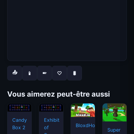
📤
📱
🤍
🐛
📱
Vous aimerez peut-être aussi
Candy
Exhibit
BloxdHop.io
Box 2
of
Super