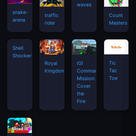
waves
snake-
traffic
Count
arena
rider
Masters
Shell
Shockers
Tic
Royal
IGI
Tac
Kingdom
Commando
Toe
Mission:
Cover
the
Fire