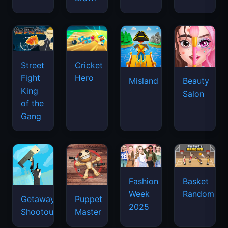
Street
Cricket
Fight
Hero
Misland
Beauty
King
Salon
of the
Gang
Basket
Fashion
Random
Week
Getaway
Puppet
2025
Shootout
Master