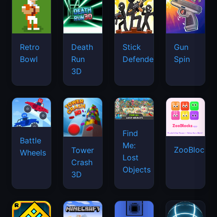
Retro
Death
Stick
Gun
Bowl
Run
Defenders
Spin
3D
Find
Battle
Me:
ZooBlocks
Tower
Wheels
Lost
Crash
Objects
3D