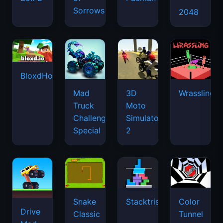
Sorrows
2048
BloxdHop.io
Mad
3D
Wrassling
Truck
Moto
Challenge
Simulator
Special
2
Snake
Stacktris
Color
Drive
Classic
Tunnel