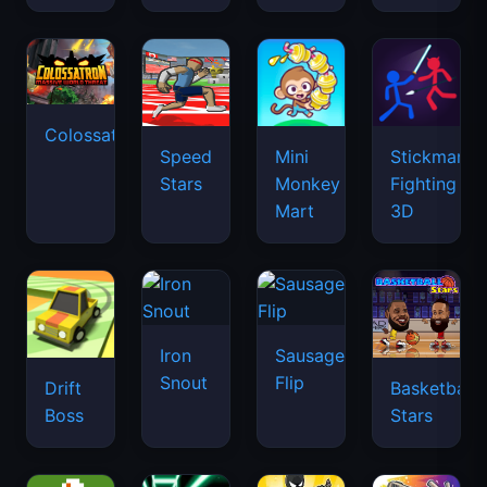
Colossatron
Speed
Mini
Stickman
Stars
Monkey
Fighting
Mart
3D
Iron
Sausage
Snout
Flip
Drift
Basketball
Boss
Stars