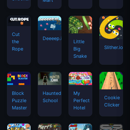
Mart
Cut
Deeeep.io
Little
the
Slither.io
Big
Rope
Snake
Haunted
Block
My
Cookie
School
Puzzle
Perfect
Clicker
Master
Hotel