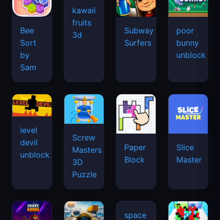
kawaii
fruits
Bee
Subway
poor
3d
Sort
Surfers
bunny
by
unblock
Sam
level
Screw
devil
Paper
Slice
Masters
unblock
Block
Master
3D
Puzzle
space