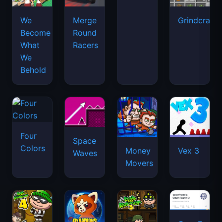
We
Merge
Grindcraft
Become
Round
What
Racers
We
Behold
Four
Space
Colors
Money
Vex 3
Waves
Movers