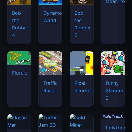
OpenFront.
Bob
Dynamons
Bob
the
World
the
Robber
Robber
4
3
Florr.io
Traffic
Pixel
Funny
Racer
Shooter.IO
Shooter
2
PolyTrack