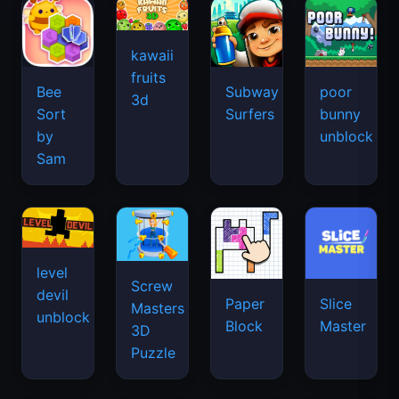
kawaii
fruits
Bee
Subway
poor
3d
Sort
Surfers
bunny
by
unblock
Sam
level
Screw
devil
Paper
Slice
Masters
unblock
Block
Master
3D
Puzzle