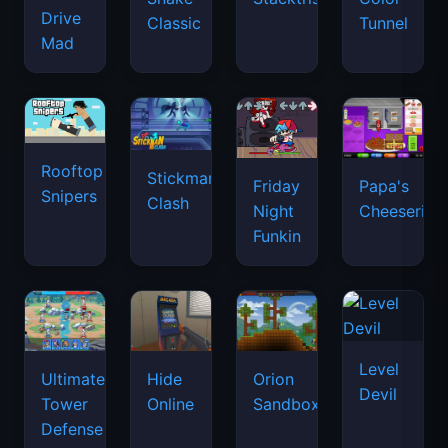
Drive
Classic
Tunnel
Mad
Rooftop
Stickman
Friday
Papa's
Snipers
Clash
Night
Cheeseria
Funkin
Level
Ultimate
Hide
Orion
Devil
Tower
Online
Sandbox
Defense