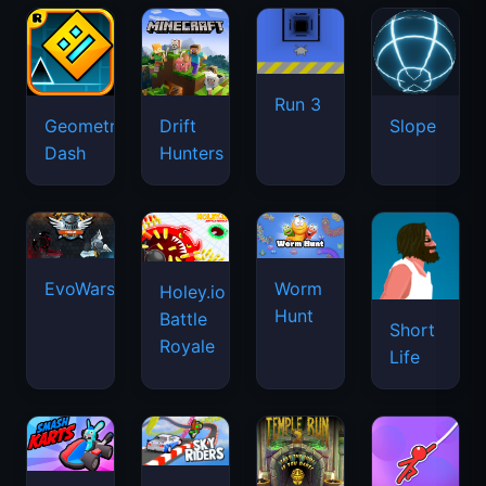
Run 3
Geometry
Drift
Slope
Dash
Hunters
EvoWars.io
Worm
Holey.io
Hunt
Battle
Short
Royale
Life