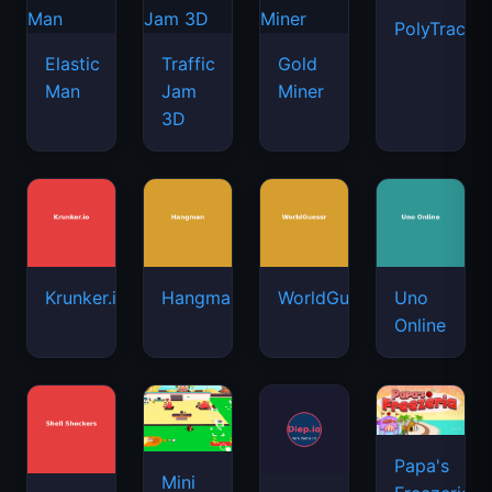
PolyTrack
Elastic
Traffic
Gold
Man
Jam
Miner
3D
Krunker.io
Hangman
WorldGuessr
Uno
Online
Papa's
Mini