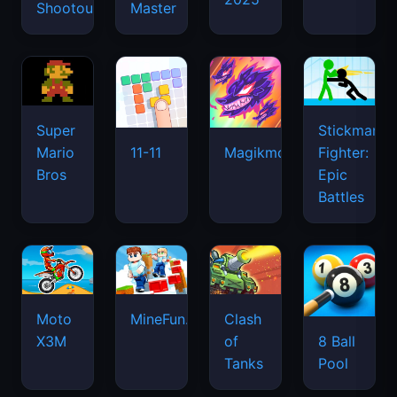
Shootout
Master
Super
Stickman
Mario
Fighter:
11-11
Magikmon
Bros
Epic
Battles
Moto
MineFun.io
Clash
X3M
of
8 Ball
Tanks
Pool