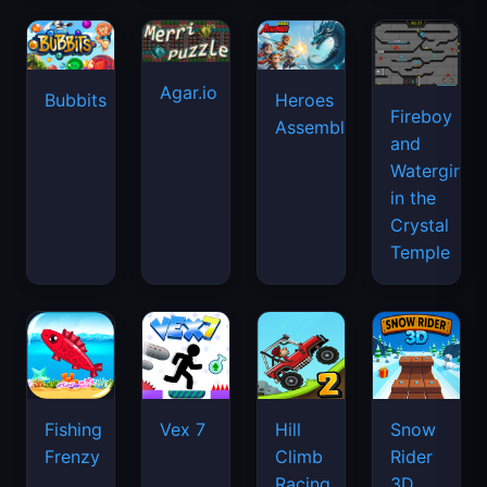
Agar.io
Bubbits
Heroes
Fireboy
Assemble
and
Watergirl
in the
Crystal
Temple
Fishing
Vex 7
Hill
Snow
Frenzy
Climb
Rider
Racing
3D