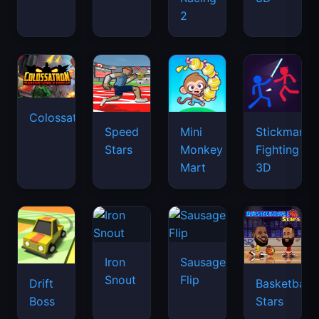
2
Colossatron
Speed
Mini
Stickman
Stars
Monkey
Fighting
Mart
3D
Iron
Sausage
Snout
Flip
Drift
Basketball
Boss
Stars