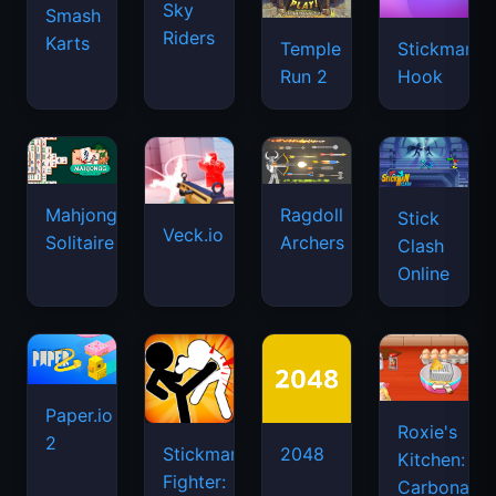
Sky
Smash
Riders
Karts
Temple
Stickman
Run 2
Hook
Mahjongg
Ragdoll
Stick
Veck.io
Solitaire
Archers
Clash
Online
Paper.io
Roxie's
2
Stickman
2048
Kitchen:
Fighter:
Carbonara