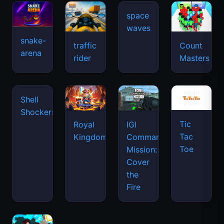
space
waves
snake-
traffic
Count
arena
rider
Masters
Shell
Shockers
Tic
Royal
IGI
Tac
Kingdom
Commando
Toe
Mission:
Cover
the
Fire