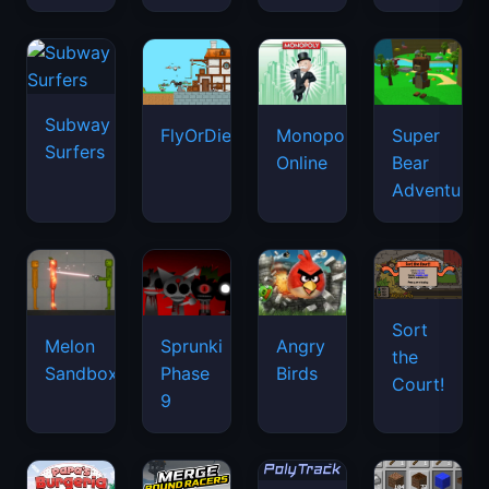
Subway
FlyOrDie.io
Monopoly
Super
Surfers
Online
Bear
Adventure
Sort
Melon
Sprunki
Angry
the
Sandbox
Phase
Birds
Court!
9