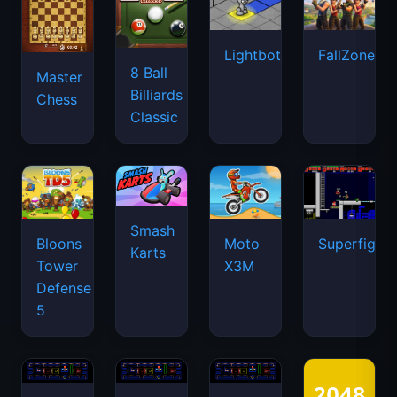
Lightbot
FallZone.io
8 Ball
Master
Billiards
Chess
Classic
Smash
Bloons
Moto
Superfighte
Karts
Tower
X3M
Defense
5