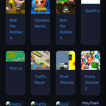
OpenFront.
Bob
Dynamons
Bob
the
World
the
Robber
Robber
4
3
Florr.io
Traffic
Pixel
Funny
Racer
Shooter.IO
Shooter
2