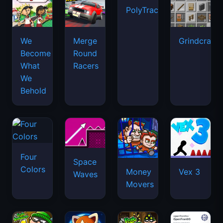
PolyTrack
We
Merge
Grindcraft
Become
Round
What
Racers
We
Behold
Four
Space
Colors
Money
Vex 3
Waves
Movers