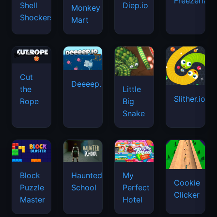
Freezeria
Shell
Diep.io
Monkey
Shockers
Mart
Cut
Deeeep.io
Little
the
Slither.io
Big
Rope
Snake
Haunted
Block
My
Cookie
School
Puzzle
Perfect
Clicker
Master
Hotel