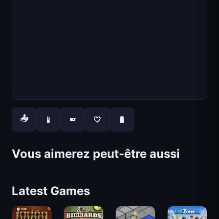
📤
📱
🤍
🐛
📱
Vous aimerez peut-être aussi
Latest Games