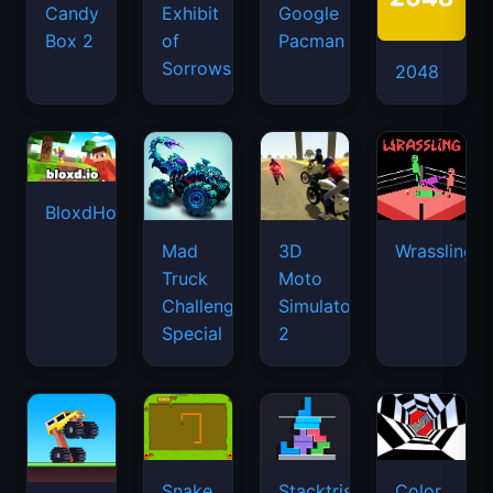
Candy
Exhibit
Google
Box 2
of
Pacman
Sorrows
2048
BloxdHop.io
Mad
3D
Wrassling
Truck
Moto
Challenge
Simulator
Special
2
Snake
Stacktris
Color