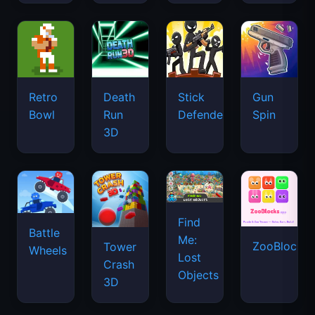
Retro
Death
Stick
Gun
Bowl
Run
Defenders
Spin
3D
Find
Battle
Me:
ZooBlocks
Tower
Wheels
Lost
Crash
Objects
3D