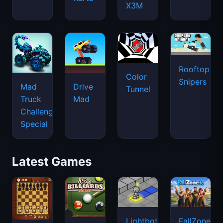
X3M
Rooftop
Color
Snipers
Mad
Drive
Tunnel
Truck
Mad
Challenge
Special
Latest Games
Lightbot
FallZone.io