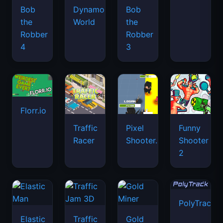
Bob
Dynamons
Bob
the
World
the
Robber
Robber
4
3
Florr.io
Traffic
Pixel
Funny
Racer
Shooter.IO
Shooter
2
PolyTrack
Elastic
Traffic
Gold