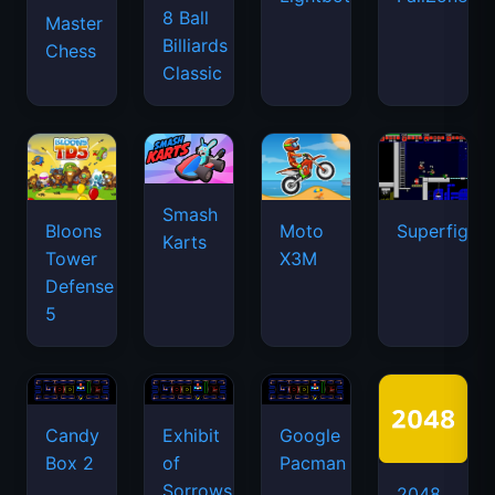
8 Ball
Master
Billiards
Chess
Classic
Smash
Bloons
Moto
Superfighte
Karts
Tower
X3M
Defense
5
Candy
Exhibit
Google
Box 2
of
Pacman
Sorrows
2048