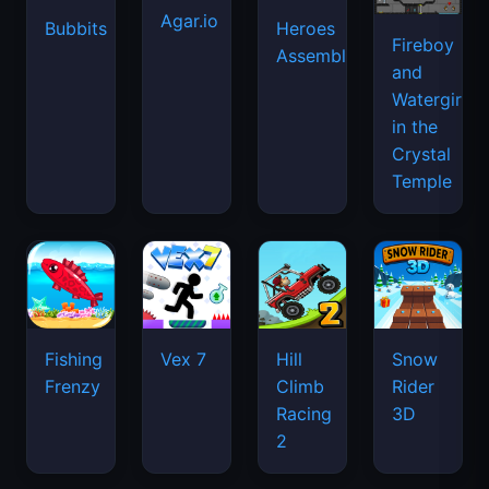
Agar.io
Bubbits
Heroes
Fireboy
Assemble
and
Watergirl
in the
Crystal
Temple
Fishing
Vex 7
Hill
Snow
Frenzy
Climb
Rider
Racing
3D
2