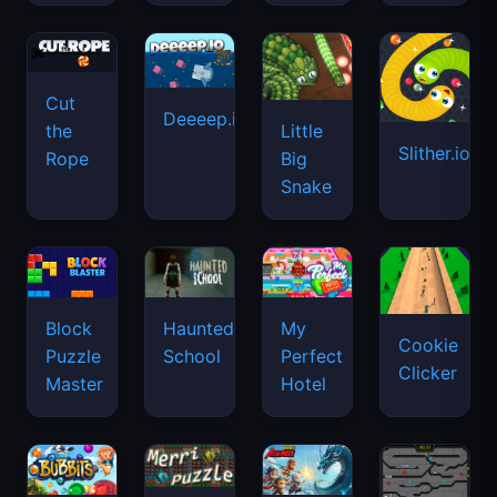
Cut
Deeeep.io
Little
the
Slither.io
Big
Rope
Snake
Haunted
Block
My
Cookie
School
Puzzle
Perfect
Clicker
Master
Hotel