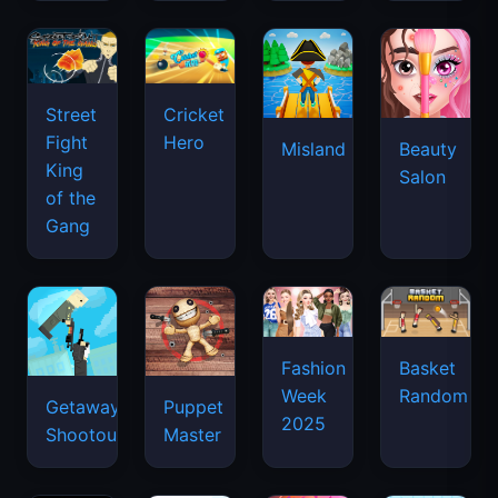
Street
Cricket
Fight
Hero
Misland
Beauty
King
Salon
of the
Gang
Basket
Fashion
Random
Week
Getaway
Puppet
2025
Shootout
Master