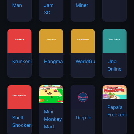
Man
Jam
Miner
3D
Krunker.io
Hangman
WorldGuessr
Uno
Online
Papa's
Mini
Freezeria
Shell
Diep.io
Monkey
Shockers
Mart