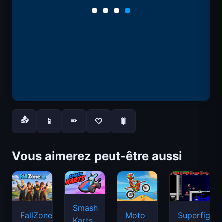
📤
📱
🤍
🐛
📱
Vous aimerez peut-être aussi
Smash
FallZone.io
Moto
Superfighte
Karts