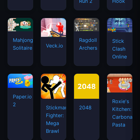
Run 2
Hook
Mahjongg
Ragdoll
Stick
Veck.io
Solitaire
Archers
Clash
Online
Paper.io
Roxie's
2
Stickman
2048
Kitchen:
Fighter:
Carbonara
Mega
Pasta
Brawl