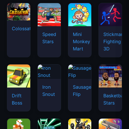
Colossatron
Speed
Mini
Stickman
Stars
Monkey
Fighting
Mart
3D
Iron
Sausage
Snout
Flip
Drift
Basketball
Boss
Stars