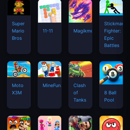
Super
Stickman
Mario
Fighter:
11-11
Magikmon
Bros
Epic
Battles
Moto
MineFun.io
Clash
X3M
of
8 Ball
Tanks
Pool