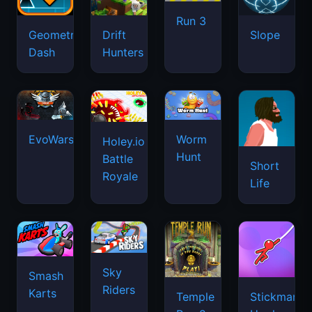
Run 3
Geometry
Drift
Slope
Dash
Hunters
EvoWars.io
Worm
Holey.io
Hunt
Battle
Short
Royale
Life
Sky
Smash
Riders
Karts
Temple
Stickman