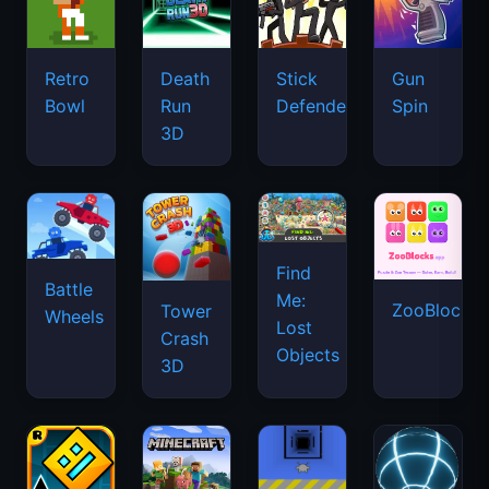
Retro
Death
Stick
Gun
Bowl
Run
Defenders
Spin
3D
Find
Battle
Me:
ZooBlocks
Tower
Wheels
Lost
Crash
Objects
3D