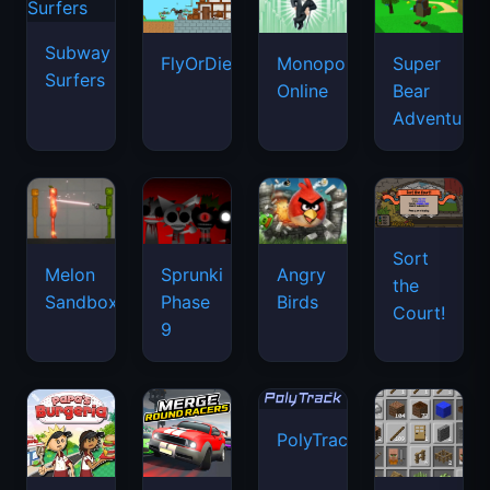
Subway
FlyOrDie.io
Monopoly
Super
Surfers
Online
Bear
Adventure
Sort
Melon
Sprunki
Angry
the
Sandbox
Phase
Birds
Court!
9
PolyTrack