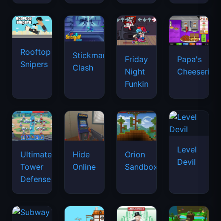
Rooftop
Stickman
Friday
Papa's
Snipers
Clash
Night
Cheeseria
Funkin
Level
Ultimate
Hide
Orion
Devil
Tower
Online
Sandbox
Defense