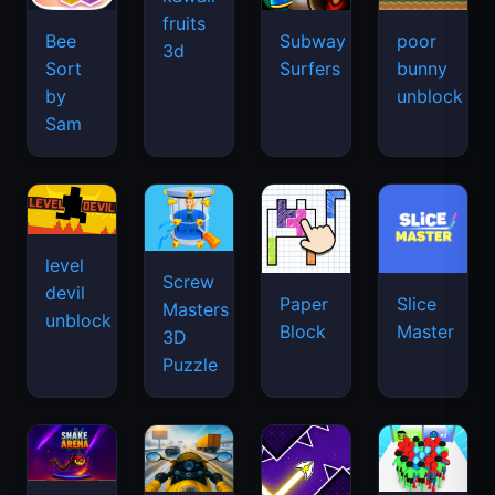
fruits
Bee
Subway
poor
3d
Sort
Surfers
bunny
by
unblock
Sam
level
Screw
devil
Paper
Slice
Masters
unblock
Block
Master
3D
Puzzle