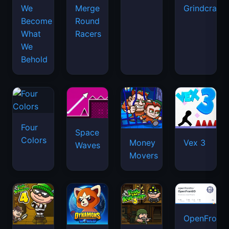
We
Merge
Grindcraft
Become
Round
What
Racers
We
Behold
Four
Space
Colors
Money
Vex 3
Waves
Movers
OpenFront.