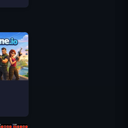
Traffic Rider
Королевское Королевство