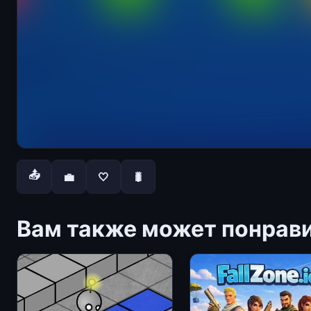
📤
💼
🤍
🐛
Вам также может понрав