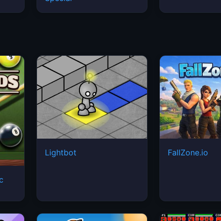
Lightbot
FallZone.io
ic