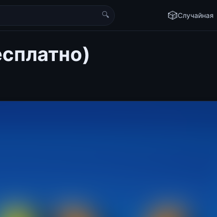
🔍
🎲
Случайная
бесплатно)