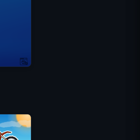
IGI: Коммандос — Огневое
прикрытие
Shell Shockers