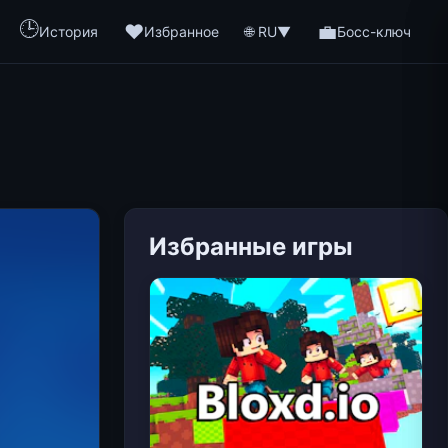
🕒
❤️
💼
🌐 RU
История
Избранное
▼
Босс-ключ
Избранные игры