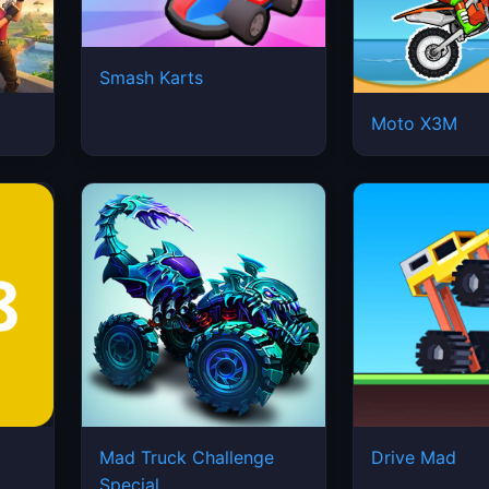
Smash Karts
Moto X3M
Mad Truck Challenge
Drive Mad
Special