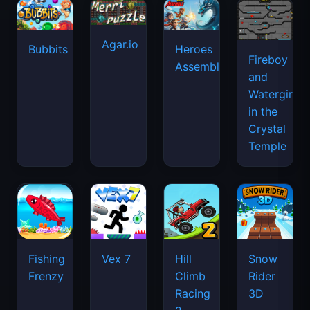
Agar.io
Bubbits
Heroes
Fireboy
Assemble
and
Watergirl
in the
Crystal
Temple
Fishing
Vex 7
Hill
Snow
Frenzy
Climb
Rider
Racing
3D