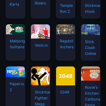
Riders
Karts
Temple
Stickman
Run 2
Hook
Mahjongg
Ragdoll
Stick
Veck.io
Solitaire
Archers
Clash
Online
Paper.io
Roxie's
2
Stickman
2048
Kitchen:
Fighter:
Carbonara
Mega
Pasta