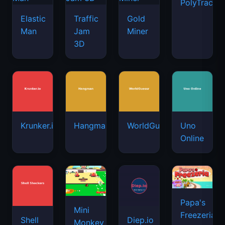
PolyTrack
Elastic
Traffic
Gold
Man
Jam
Miner
3D
Krunker.io
Hangman
WorldGuessr
Uno
Online
Papa's
Mini
Freezeria
Shell
Diep.io
Monkey