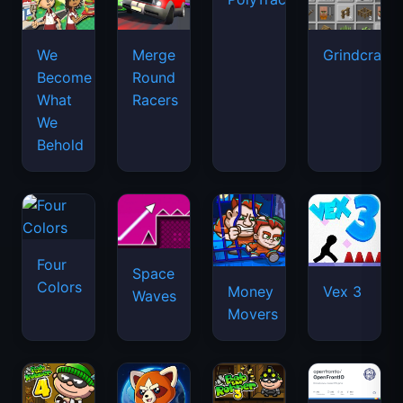
We
Merge
Grindcraft
Become
Round
What
Racers
We
Behold
Four
Space
Colors
Money
Vex 3
Waves
Movers