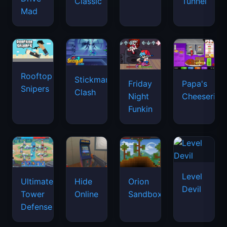
Classic
Tunnel
Mad
Rooftop
Stickman
Friday
Papa's
Snipers
Clash
Night
Cheeseria
Funkin
Level
Ultimate
Hide
Orion
Devil
Tower
Online
Sandbox
Defense