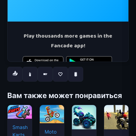
📤
📱
🤍
🐛
📱
Вам также может понравиться
Smash
Moto
Karts