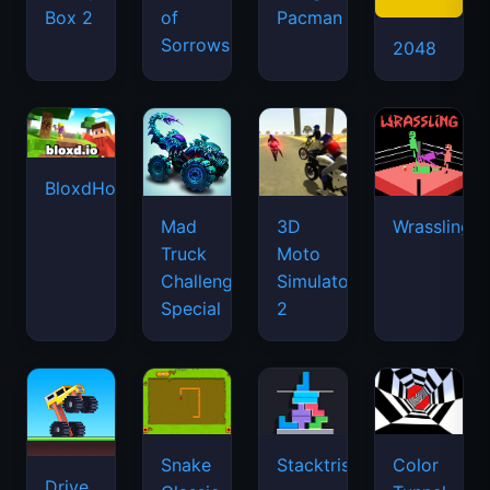
Box 2
of
Pacman
Sorrows
2048
BloxdHop.io
Mad
3D
Wrassling
Truck
Moto
Challenge
Simulator
Special
2
Snake
Stacktris
Color
Drive