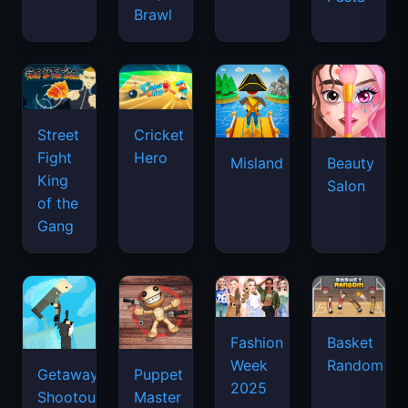
Brawl
Street
Cricket
Fight
Hero
Misland
Beauty
King
Salon
of the
Gang
Basket
Fashion
Random
Week
Getaway
Puppet
2025
Shootout
Master