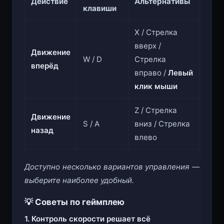
Действие
Альтернативы
клавиши
X / Стрелка
вверх /
Движение
W / D
Стрелка
вперёд
вправо /
Левый
клик мыши
Z / Стрелка
Движение
S / A
вниз / Стрелка
назад
влево
Доступно несколько вариантов управления —
выберите наиболее удобный.
💡 Советы по геймплею
1. Контроль скорости решает всё