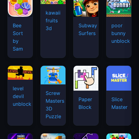
kawaii
fruits
Bee
Subway
poor
3d
Sort
Surfers
bunny
by
unblock
Sam
level
Screw
devil
Paper
Slice
Masters
unblock
Block
Master
3D
Puzzle