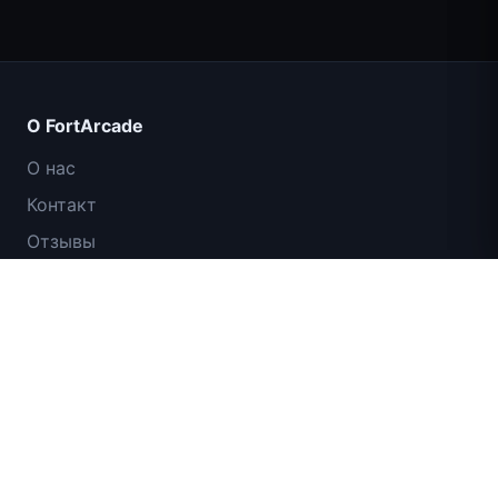
Count Masters: Супергерои
О FortArcade
О нас
Контакт
Отзывы
Помощь и поддержка
IGI: Коммандос — Огневое прикрытие
Политика конфиденциальности
Условия использования
Карта сайта