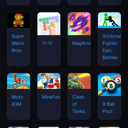
Super
Stickman
Mario
Fighter:
11-11
Magikmon
Bros
Epic
Battles
Moto
MineFun.io
Clash
X3M
of
8 Ball
Tanks
Pool