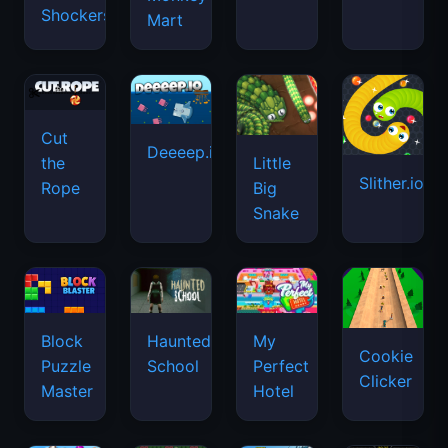
Shockers
Mart
Cut
Deeeep.io
Little
the
Slither.io
Big
Rope
Snake
Haunted
Block
My
Cookie
School
Puzzle
Perfect
Clicker
Master
Hotel