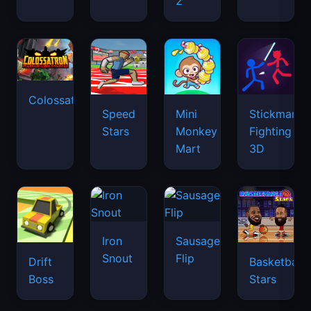
2
Colossatron
Speed
Mini
Stickman
Stars
Monkey
Fighting
Mart
3D
Iron
Sausage
Snout
Flip
Drift
Basketball
Boss
Stars