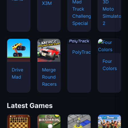
Mad
3D
X3M
Truck
Moto
Challenge
Simulator
Special
2
PolyTrack
Four
Colors
Drive
Merge
Mad
Round
Racers
Latest Games