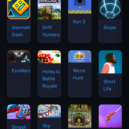
Run 3
Geometry
Drift
Slope
Dash
Hunters
EvoWars.io
Worm
Holey.io
Hunt
Battle
Short
Royale
Life
Sky
Smash