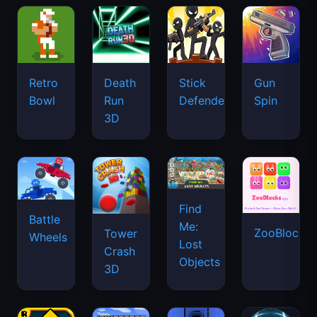
Retro
Death
Stick
Gun
Bowl
Run
Defenders
Spin
3D
Find
Battle
Me:
ZooBlocks
Tower
Wheels
Lost
Crash
Objects
3D