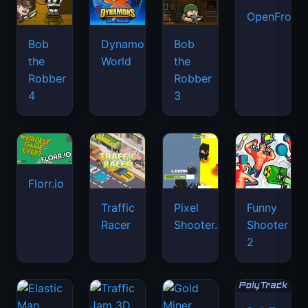
OpenFront.
Bob
Dynamons
Bob
the
World
the
Robber
Robber
4
3
Florr.io
Traffic
Pixel
Funny
Racer
Shooter.IO
Shooter
2