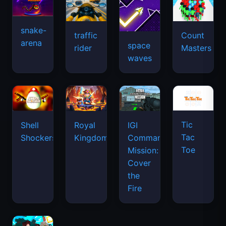
snake-
traffic
Count
arena
space
rider
Masters
waves
Tic
Shell
Royal
IGI
Tac
Shockers
Kingdom
Commando
Toe
Mission:
Cover
the
Fire