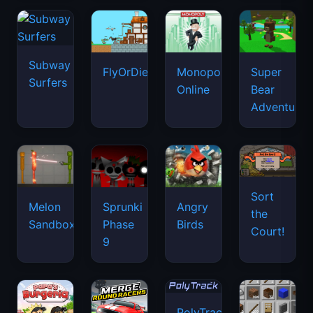
Subway
FlyOrDie.io
Monopoly
Super
Surfers
Online
Bear
Adventure
Sort
Melon
Sprunki
Angry
the
Sandbox
Phase
Birds
Court!
9
PolyTrack