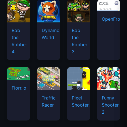
OpenFront.
Bob
Dynamons
Bob
the
World
the
Robber
Robber
4
3
Florr.io
Traffic
Pixel
Funny
Racer
Shooter.IO
Shooter
2