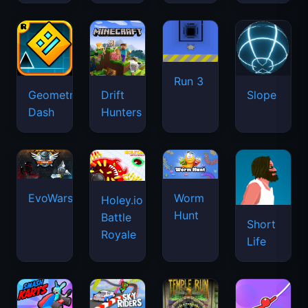
Run 3
Geometry
Drift
Slope
Dash
Hunters
EvoWars.io
Worm
Holey.io
Hunt
Battle
Short
Royale
Life