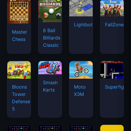
Lightbot
FallZone.io
8 Ball
Master
Billiards
Chess
Classic
Smash
Bloons
Moto
Superfighte
Karts
Tower
X3M
Defense
5