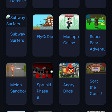
Defense
Subway
FlyOrDie.io
Monopoly
Super
Surfers
Online
Bear
Adventure
Sort
Melon
Sprunki
Angry
the
Sandbox
Phase
Birds
Court!
9