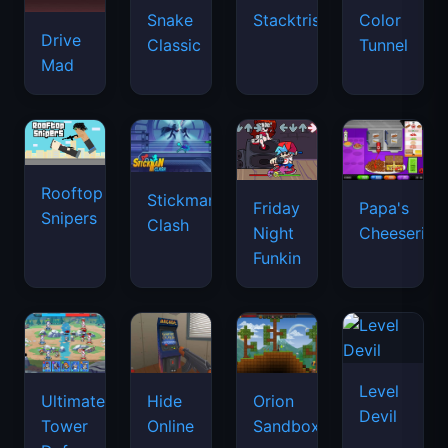
Snake
Stacktris
Color
Drive
Classic
Tunnel
Mad
Rooftop
Stickman
Friday
Papa's
Snipers
Clash
Night
Cheeseria
Funkin
Level
Ultimate
Hide
Orion
Devil
Tower
Online
Sandbox