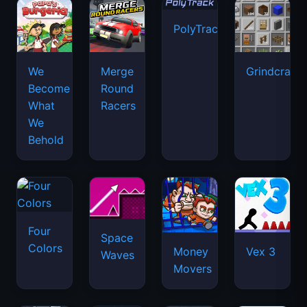
PolyTrack
We
Merge
Grindcraft
Become
Round
What
Racers
We
Behold
Four
Space
Colors
Money
Vex 3
Waves
Movers