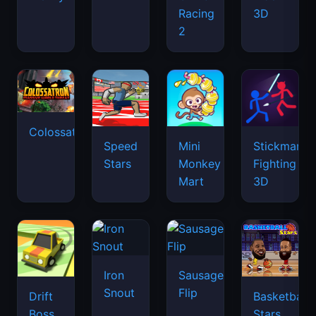
Racing
3D
2
Colossatron
Speed
Mini
Stickman
Stars
Monkey
Fighting
Mart
3D
Iron
Sausage
Snout
Flip
Drift
Basketball
Boss
Stars