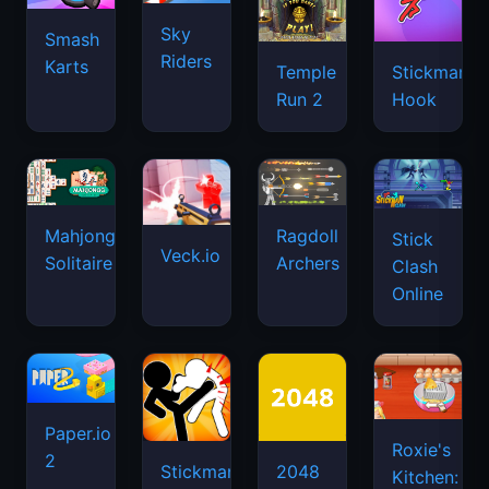
Sky
Smash
Riders
Karts
Temple
Stickman
Run 2
Hook
Mahjongg
Ragdoll
Stick
Veck.io
Solitaire
Archers
Clash
Online
Paper.io
Roxie's
2
Stickman
2048
Kitchen: