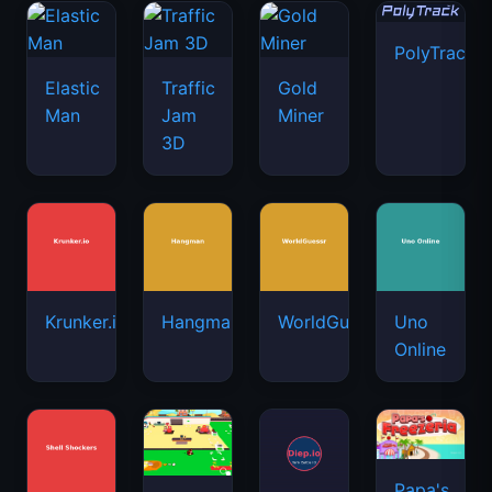
PolyTrack
Elastic
Traffic
Gold
Man
Jam
Miner
3D
Krunker.io
Hangman
WorldGuessr
Uno
Online
Papa's