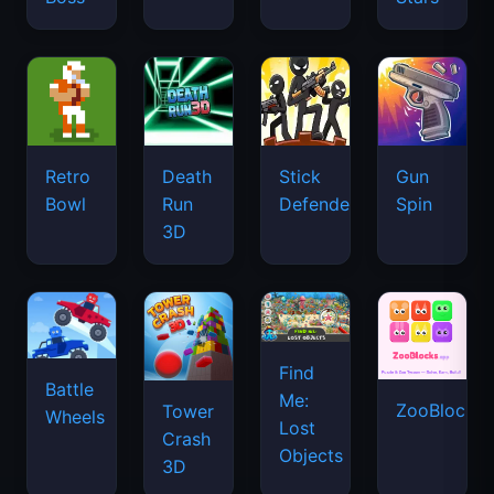
Retro
Death
Stick
Gun
Bowl
Run
Defenders
Spin
3D
Find
Battle
Me:
ZooBlocks
Tower
Wheels
Lost
Crash
Objects
3D