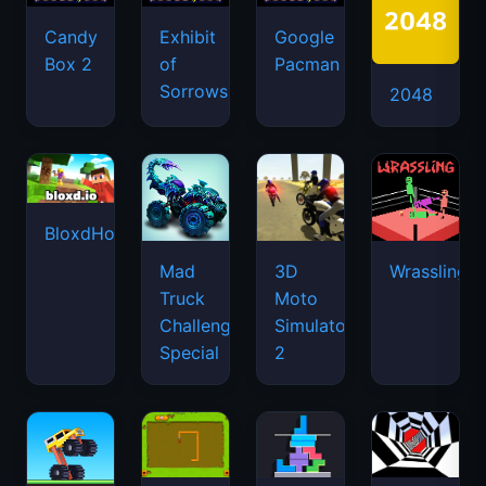
Candy
Exhibit
Google
Box 2
of
Pacman
Sorrows
2048
BloxdHop.io
Mad
3D
Wrassling
Truck
Moto
Challenge
Simulator
Special
2