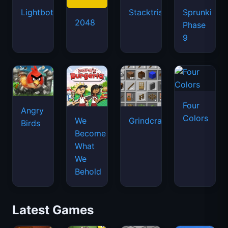
Lightbot
Stacktris
Sprunki
2048
Phase
9
Four
Angry
Colors
We
Grindcraft
Birds
Become
What
We
Behold
Latest Games