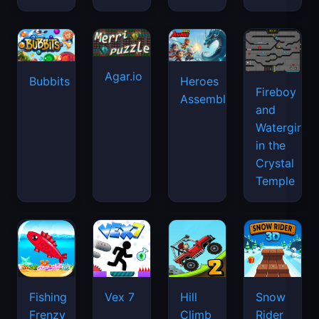
Agar.io
Bubbits
Heroes
Fireboy
Assemble
and
Watergirl
in the
Crystal
Temple
Fishing
Vex 7
Hill
Snow
Frenzy
Climb
Rider