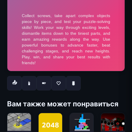
📤
📱
🤍
🐛
📱
Вам также может понравиться