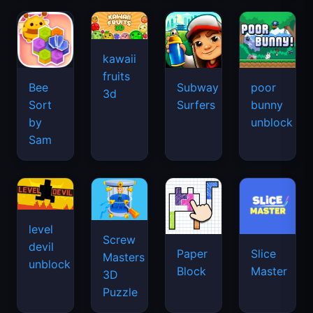
kawaii
fruits
Bee
Subway
poor
3d
Sort
Surfers
bunny
by
unblock
Sam
level
Screw
devil
Paper
Slice
Masters
unblock
Block
Master
3D
Puzzle