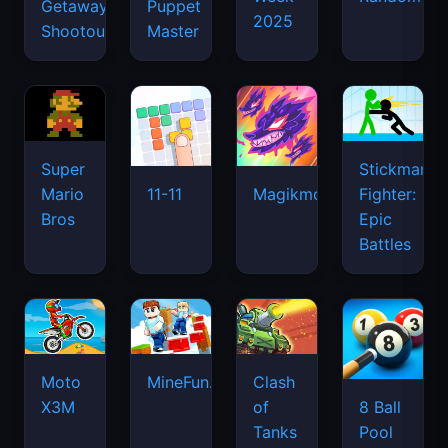
Getaway
Puppet
2025
Shootout
Master
Super
Stickman
Mario
Fighter:
11-11
Magikmon
Bros
Epic
Battles
Moto
MineFun.io
Clash
X3M
of
8 Ball
Tanks
Pool