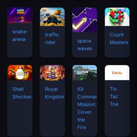
snake-
traffic
Count
arena
space
rider
Masters
waves
Tic
Shell
Royal
IGI
Tac
Shockers
Kingdom
Commando
Toe
Mission:
Cover
the
Fire