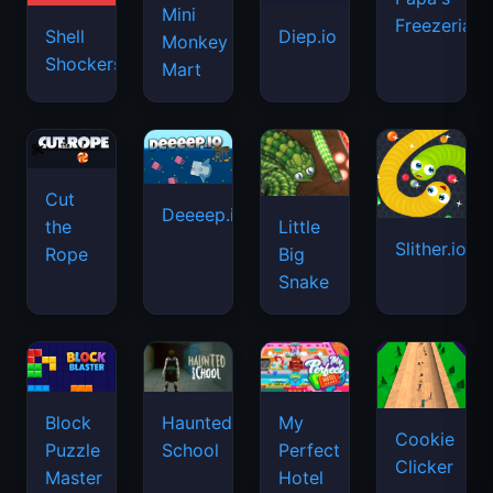
Mini
Freezeria
Shell
Diep.io
Monkey
Shockers
Mart
Cut
Deeeep.io
Little
the
Slither.io
Big
Rope
Snake
Haunted
Block
My
Cookie
School
Puzzle
Perfect
Clicker
Master
Hotel