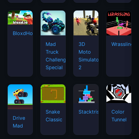
BloxdHop.io
Mad
3D
Wrassling
Truck
Moto
Challenge
Simulator
Special
2
Snake
Stacktris
Color
Drive
Classic
Tunnel
Mad