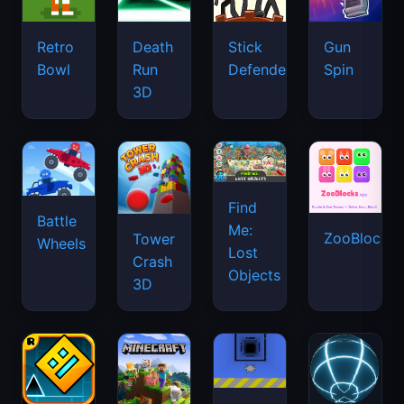
Retro
Death
Stick
Gun
Bowl
Run
Defenders
Spin
3D
Find
Battle
Me:
ZooBlocks
Tower
Wheels
Lost
Crash
Objects
3D