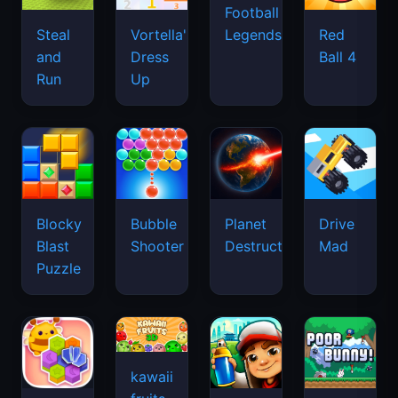
Football
Legends
Steal
Vortella's
Red
and
Dress
Ball 4
Run
Up
Blocky
Bubble
Planet
Drive
Blast
Shooter
Destruction
Mad
Puzzle
kawaii