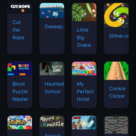
Cut
Deeeep.io
Little
the
Slither.io
Big
Rope
Snake
Haunted
Block
My
Cookie
School
Puzzle
Perfect
Clicker
Master
Hotel
Agar.io