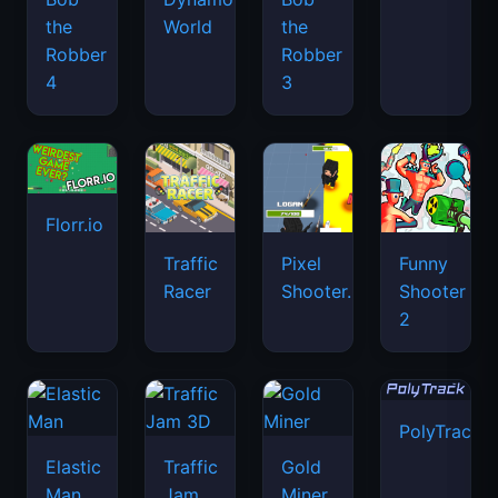
the
World
the
Robber
Robber
4
3
Florr.io
Traffic
Pixel
Funny
Racer
Shooter.IO
Shooter
2
PolyTrack
Elastic
Traffic
Gold
Man
Jam
Miner