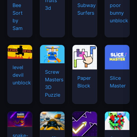
fruits
Bee
Subway
poor
3d
Sort
Surfers
bunny
by
unblock
Sam
level
Screw
devil
Paper
Slice
Masters
unblock
Block
Master
3D
Puzzle
snake-