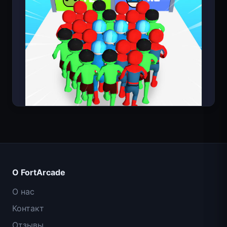
Count Masters: Супергерои
О FortArcade
О нас
Контакт
Отзывы