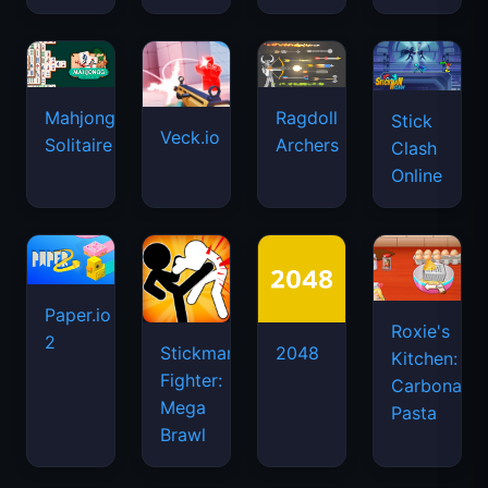
Mahjongg
Ragdoll
Stick
Veck.io
Solitaire
Archers
Clash
Online
Paper.io
Roxie's
2
Stickman
2048
Kitchen:
Fighter:
Carbonara
Mega
Pasta
Brawl