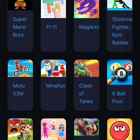
Super
Stickman
Mario
Fighter:
11-11
Magikmon
Bros
Epic
Battles
Moto
MineFun.io
Clash
X3M
of
8 Ball
Tanks
Pool