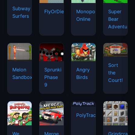
Subway
FlyOrDie.io
Monopoly
Super
Surfers
Online
Bear
Adventure
Sort
Melon
Sprunki
Angry
the
Sandbox
Phase
Birds
Court!
9
PolyTrack
We
Merge
Grindcraft