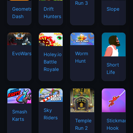
Run 3
Geometry
Drift
Slope
Dash
Hunters
EvoWars.io
Worm
Holey.io
Hunt
Battle
Short
Royale
Life
Sky
Smash
Riders
Karts
Temple
Stickman
Run 2
Hook