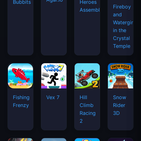
Bubbits
Heroes
Fireboy
Assemble
and
Watergirl
in the
Crystal
Temple
Fishing
Vex 7
Hill
Snow
Frenzy
Climb
Rider
Racing
3D
2