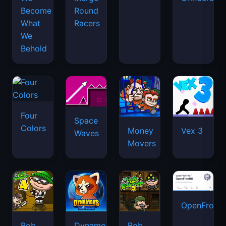
Become
Round
What
Racers
We
Behold
Four
Space
Colors
Money
Vex 3
Waves
Movers
OpenFront.
Bob
Dynamons
Bob