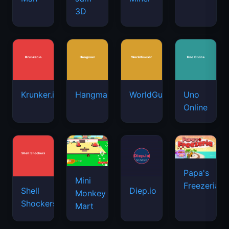
3D
Krunker.io
Hangman
WorldGuessr
Uno
Online
Papa's
Mini
Freezeria
Shell
Diep.io
Monkey
Shockers
Mart