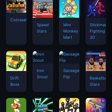
Colossatron
Speed
Mini
Stickman
Stars
Monkey
Fighting
Mart
3D
Iron
Sausage
Snout
Flip
Drift
Basketball
Boss
Stars