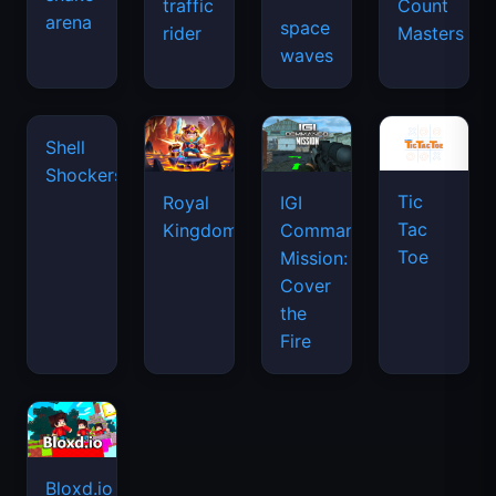
traffic
Count
arena
space
rider
Masters
waves
Tic
Shell
Royal
IGI
Tac
Shockers
Kingdom
Commando
Toe
Mission:
Cover
the
Fire
Bloxd.io