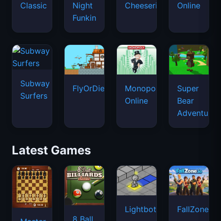
Classic
Night
Cheeseria
Online
Funkin
Subway
FlyOrDie.io
Monopoly
Super
Surfers
Online
Bear
Adventure
Latest Games
Lightbot
FallZone.io
8 Ball