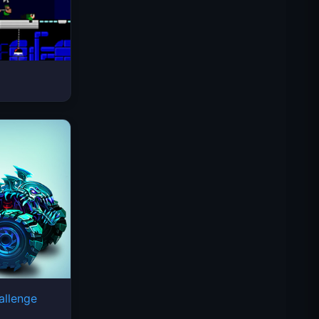
Космические волны
allenge