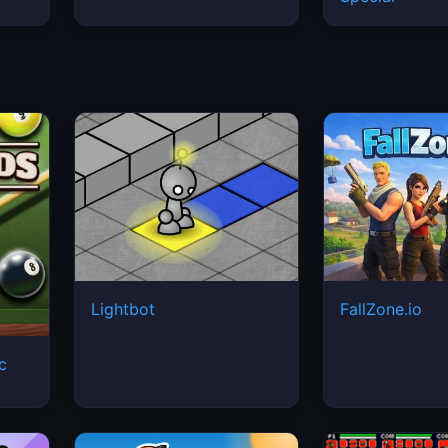
Lightbot
FallZone.io
ic