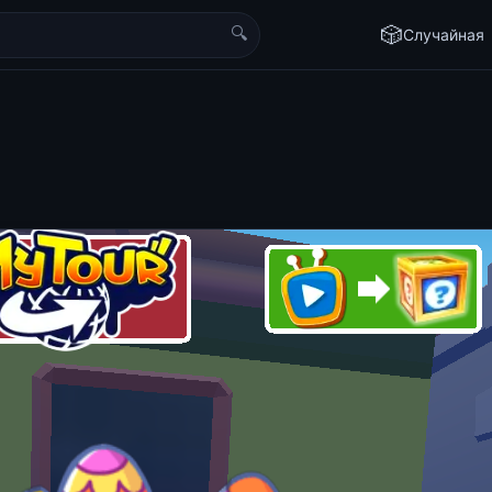
🔍
🎲
Случайная