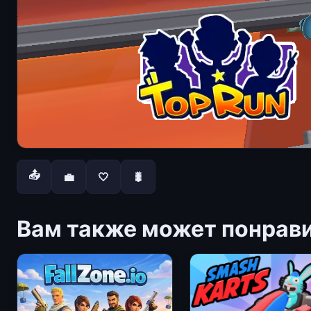
📤
💼
🤍
🐛
Вам также может понрав