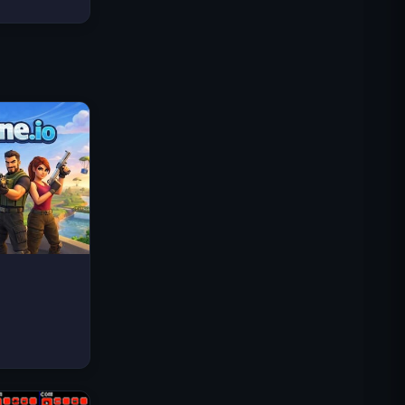
Traffic Rider
Королевское Королевство