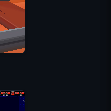
IGI: Коммандос — Огневое
прикрытие
Shell Shockers