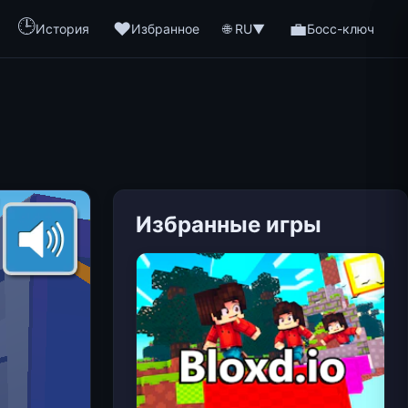
🕒
❤️
💼
🌐 RU
История
Избранное
▼
Босс-ключ
Избранные игры