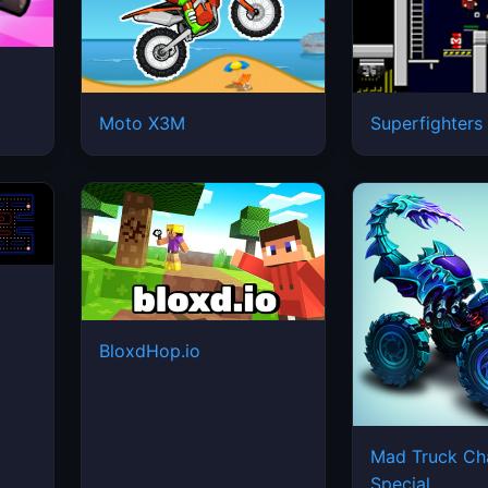
Moto X3M
Superfighters
BloxdHop.io
Mad Truck Ch
Special