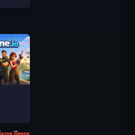
Traffic Rider
Королевское Королевство