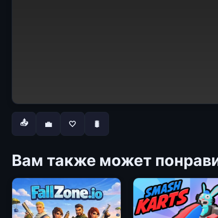
📤
💼
🤍
🐛
Вам также может понрав