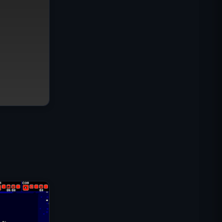
IGI: Коммандос — Огневое
прикрытие
Shell Shockers