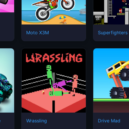
Moto X3M
Superfighters
e
Wrassling
Drive Mad