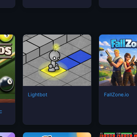
Lightbot
FallZone.io
ic