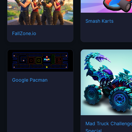
Smash Karts
FallZone.io
Google Pacman
Mad Truck Challeng
Special