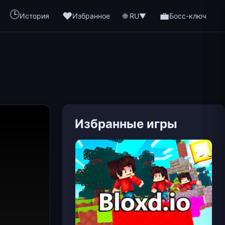
🕒
❤️
💼
🌐 RU
История
Избранное
▼
Босс-ключ
Избранные игры