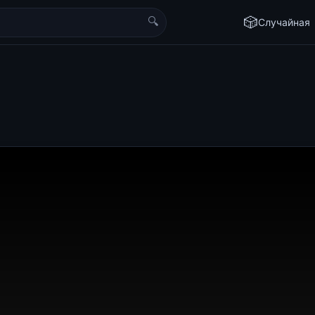
🔍
🎲
Случайная