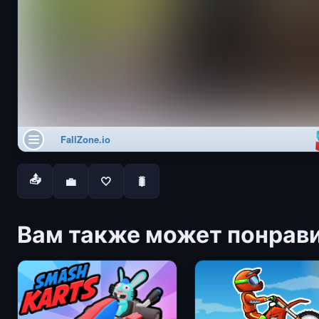
📤
💼
🤍
🐛
Вам также может понрав