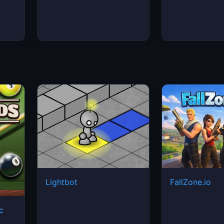
Lightbot
FallZone.io
ic