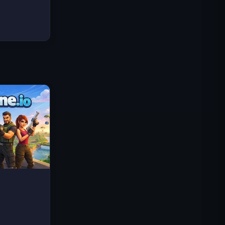
Traffic Rider
Королевское Королевство