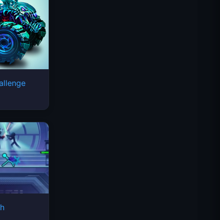
allenge
Космические волны
sh