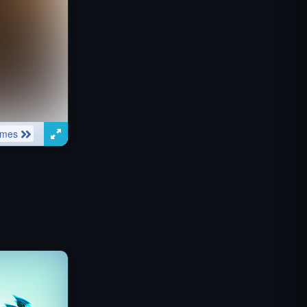
IGI: Коммандос — Огневое
прикрытие
Shell Shockers