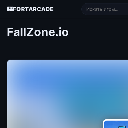
🏰
FORTARCADE
FallZone.io