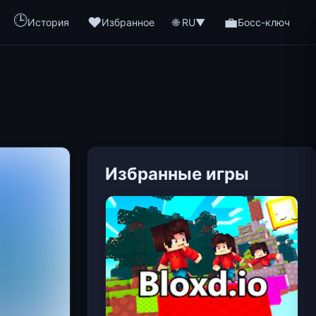
🕒
❤️
💼
🌐 RU
История
Избранное
▼
Босс-ключ
Избранные игры