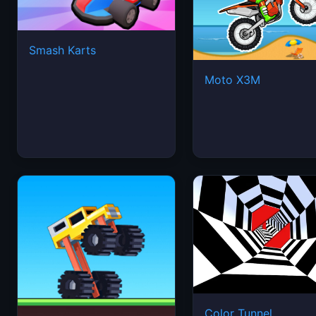
Smash Karts
Moto X3M
Color Tunnel