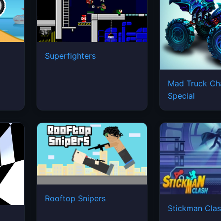
Superfighters
Mad Truck Ch
Special
Rooftop Snipers
Stickman Cla