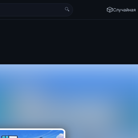
🔍
🎲
Случайная