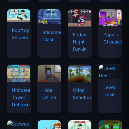
Rooftop
Stickman
Friday
Papa's
Snipers
Clash
Night
Cheeseria
Funkin
Level
Ultimate
Hide
Orion
Devil
Tower
Online
Sandbox
Defense