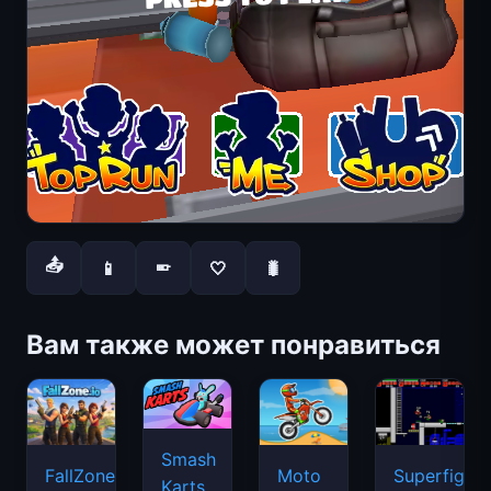
📤
📱
🤍
🐛
📱
Вам также может понравиться
Smash
FallZone.io
Moto
Superfighte
Karts