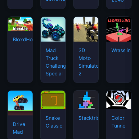
BloxdHop.io
Mad
3D
Wrassling
Truck
Moto
Challenge
Simulator
Special
2
Snake
Stacktris
Color
Drive
Classic
Tunnel
Mad