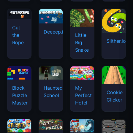
Cut
Deeeep.io
Little
the
Slither.io
Big
Rope
Snake
Haunted
Block
My
Cookie
School
Puzzle
Perfect
Clicker
Master
Hotel