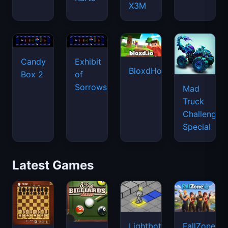
X3M
Candy
Exhibit
BloxdHop.io
Box 2
of
Sorrows
Mad
Truck
Challenge
Special
Latest Games
Lightbot
FallZone.io