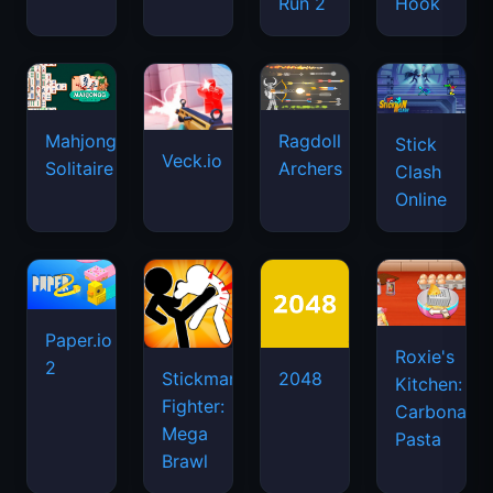
Run 2
Hook
Mahjongg
Ragdoll
Stick
Veck.io
Solitaire
Archers
Clash
Online
Paper.io
Roxie's
2
Stickman
2048
Kitchen:
Fighter:
Carbonara
Mega
Pasta
Brawl