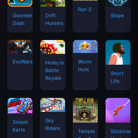
Run 3
Geometry
Drift
Slope
Dash
Hunters
EvoWars.io
Worm
Holey.io
Hunt
Battle
Short
Royale
Life
Sky
Smash
Riders
Karts
Temple
Stickman