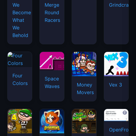
We
Merge
Grindcraft
Become
Round
What
Racers
We
Behold
Four
Space
Colors
Money
Vex 3
Waves
Movers
OpenFront.