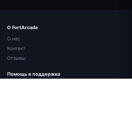
Count Masters: Супергерои
О FortArcade
О нас
Контакт
Отзывы
Помощь и поддержка
IGI: Коммандос — Огневое прикрытие
Политика конфиденциальности
Условия использования
Карта сайта