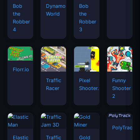
Bob
Dynamons
Bob
the
World
the
Robber
Robber
4
3
Florr.io
Traffic
Pixel
Funny
Racer
Shooter.IO
Shooter
2
PolyTrack
Elastic
Traffic
Gold