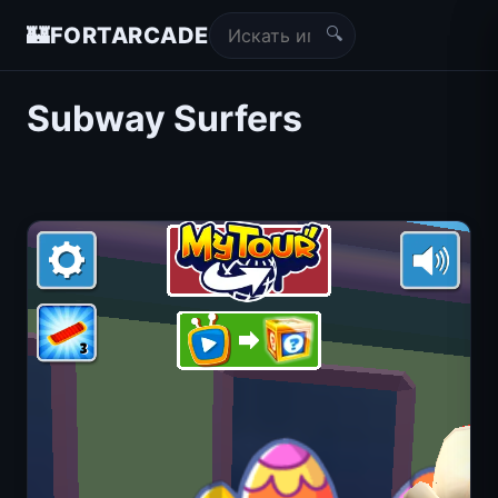
🔍
🏰
FORTARCADE
Subway Surfers