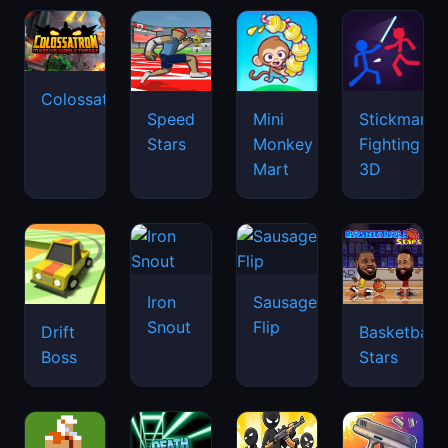
Colossatron
Speed
Mini
Stickman
Stars
Monkey
Fighting
Mart
3D
Iron
Sausage
Snout
Flip
Drift
Basketball
Boss
Stars