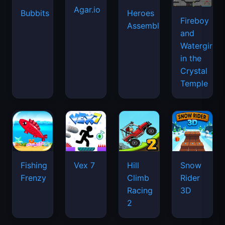
Agar.io
Bubbits
Heroes
Fireboy
Assemble
and
Watergirl
in the
Crystal
Temple
Fishing
Vex 7
Hill
Snow
Frenzy
Climb
Rider
Racing
3D
2