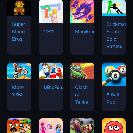
Super
Stickman
Mario
Fighter:
11-11
Magikmon
Bros
Epic
Battles
Moto
MineFun.io
Clash
X3M
of
8 Ball
Tanks
Pool