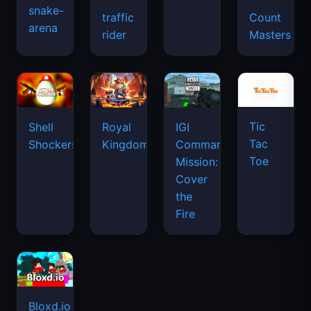
snake-
traffic
Count
arena
space
rider
Masters
waves
Tic
Shell
Royal
IGI
Tac
Shockers
Kingdom
Commando
Toe
Mission:
Cover
the
Fire