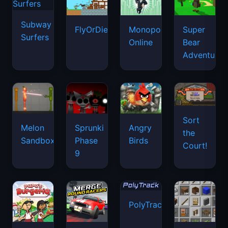
Subway
FlyOrDie.io
Monopoly
Super
Surfers
Online
Bear
Adventure
Sort
Melon
Sprunki
Angry
the
Sandbox
Phase
Birds
Court!
9
PolyTrack