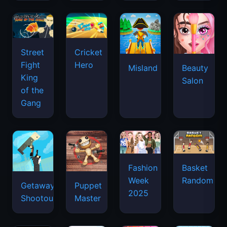
Street
Cricket
Fight
Hero
Misland
Beauty
King
Salon
of the
Gang
Basket
Fashion
Random
Week
Getaway
Puppet
2025
Shootout
Master