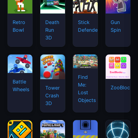
Retro
Death
Stick
Gun
Bowl
Run
Defenders
Spin
3D
Find
Battle
Me:
ZooBlocks
Tower
Wheels
Lost
Crash
Objects
3D