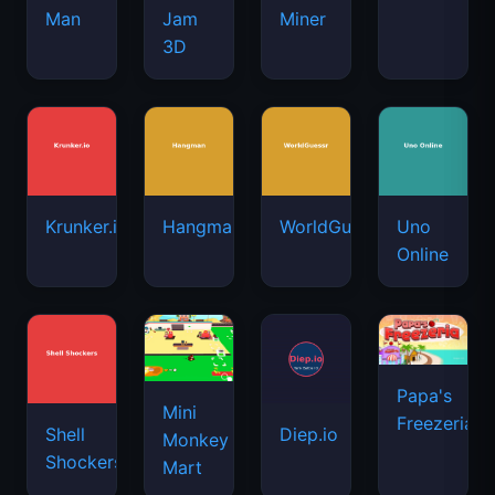
Man
Jam
Miner
3D
Krunker.io
Hangman
WorldGuessr
Uno
Online
Papa's
Mini
Freezeria
Shell
Diep.io
Monkey
Shockers
Mart