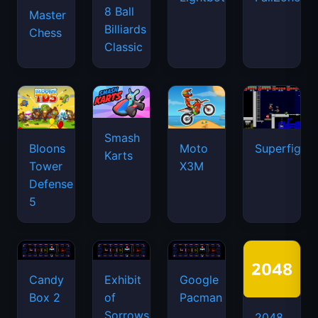
8 Ball
Master
Billiards
Chess
Classic
Smash
Bloons
Moto
Superfighte
Karts
Tower
X3M
Defense
5
Candy
Exhibit
Google
Box 2
of
Pacman
Sorrows
2048