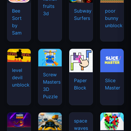
fruits
Bee
Subway
poor
3d
Sort
Surfers
bunny
by
unblock
Sam
level
Screw
devil
Paper
Slice
Masters
unblock
Block
Master
3D
Puzzle