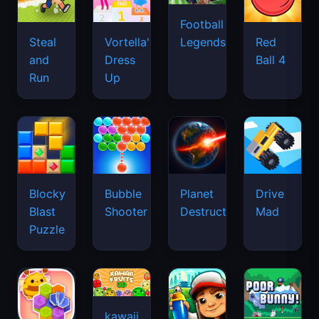
Football
Legends
Steal
Vortella's
Red
and
Dress
Ball 4
Run
Up
Blocky
Bubble
Planet
Drive
Blast
Shooter
Destruction
Mad
Puzzle
kawaii