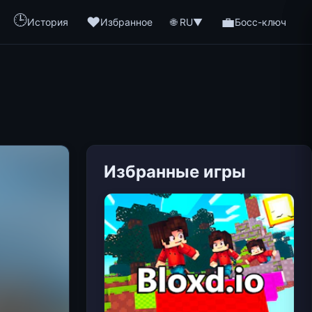
🕒
❤️
💼
🌐 RU
История
Избранное
▼
Босс-ключ
Избранные игры