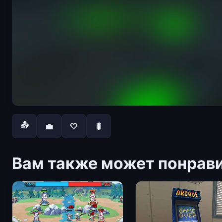
📤
💼
🤍
🐛
Вам также может понрав