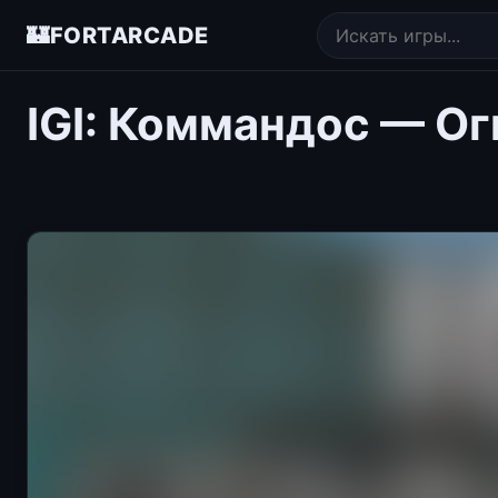
🏰
FORTARCADE
IGI: Коммандос — О