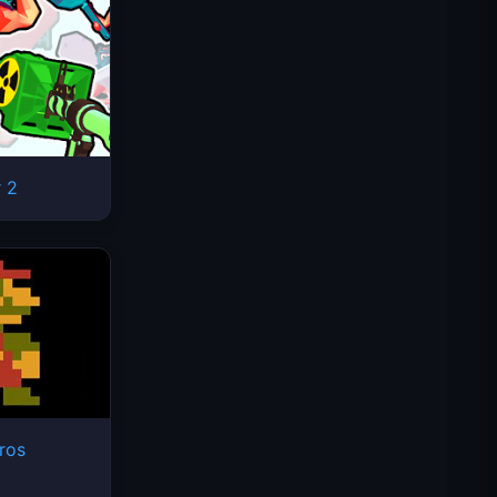
 2
Космические волны
ros