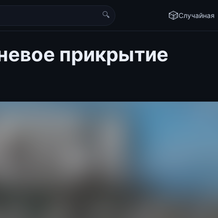
🔍
🎲
Случайная
гневое прикрытие