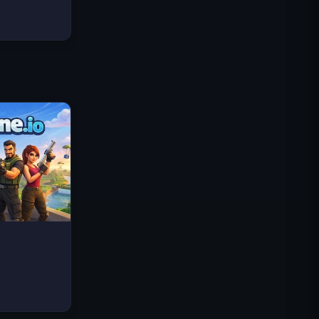
Traffic Rider
Королевское Королевство