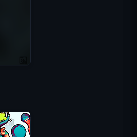
IGI: Коммандос — Огневое
прикрытие
Shell Shockers