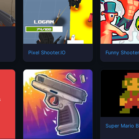
Pixel Shooter.IO
Funny Shooter
Super Mario B