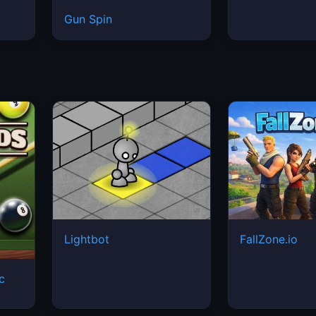
Gun Spin
Lightbot
FallZone.io
ic