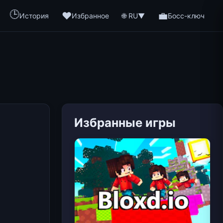
🕒
❤️
💼
🌐 RU
История
Избранное
▼
Босс-ключ
Избранные игры