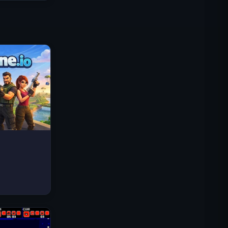
Traffic Rider
Королевское Королевство