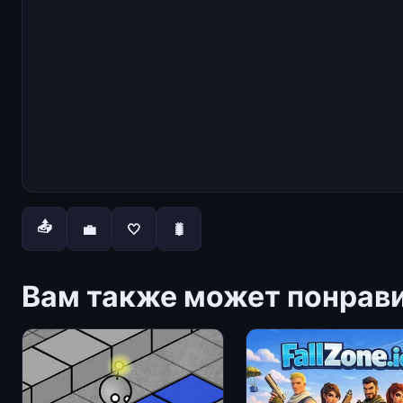
📤
💼
🤍
🐛
Вам также может понрав