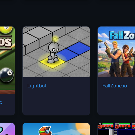
Lightbot
FallZone.io
ic