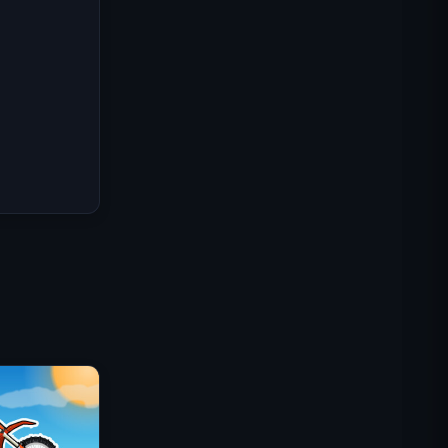
IGI: Коммандос — Огневое
прикрытие
Shell Shockers