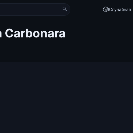
🔍
🎲
Случайная
a Carbonara