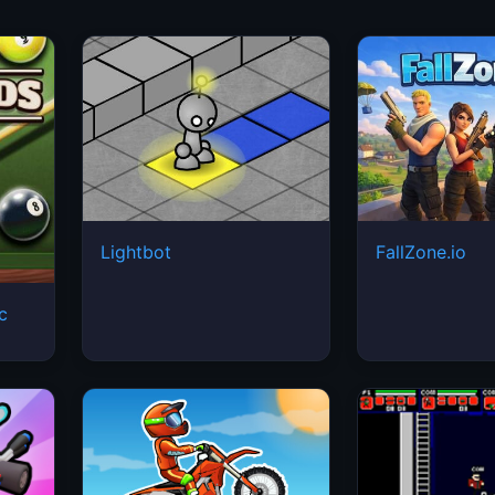
Lightbot
FallZone.io
ic