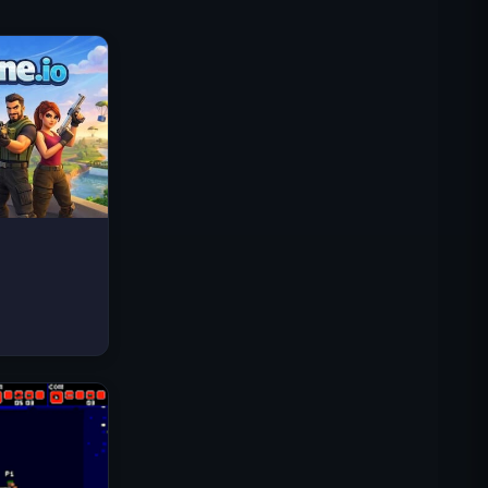
Traffic Rider
Королевское Королевство