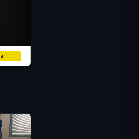
IGI: Коммандос — Огневое
прикрытие
Shell Shockers