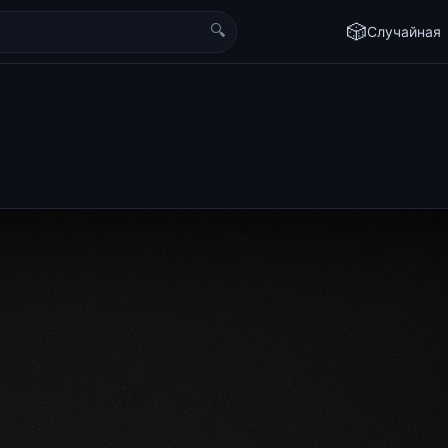
🔍
🎲
Случайная