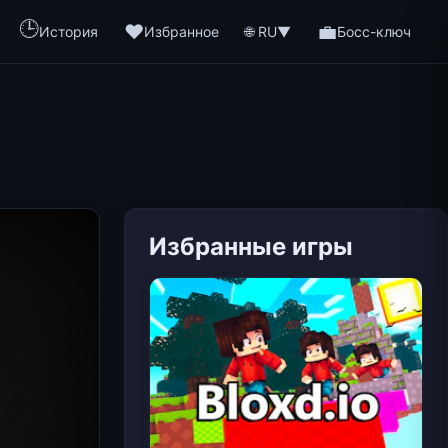
🕒
❤️
💼
🌐 RU
История
Избранное
▼
Босс-ключ
Избранные игры