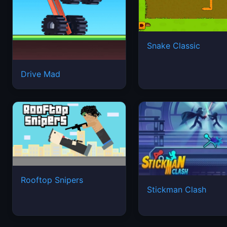
Snake Classic
Drive Mad
Rooftop Snipers
Stickman Clash