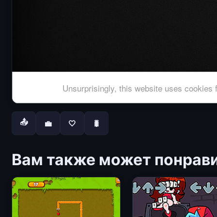
📤
💼
🤍
🐛
Вам также может понрав