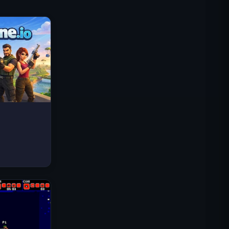
Traffic Rider
Королевское Королевство