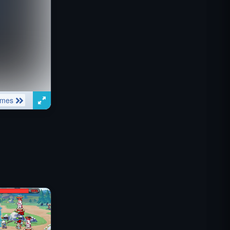
IGI: Коммандос — Огневое
прикрытие
Shell Shockers