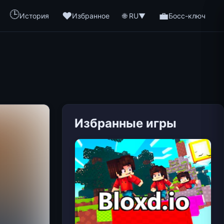
🕒
❤️
💼
🌐 RU
История
Избранное
▼
Босс-ключ
Избранные игры