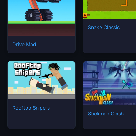
Snake Classic
Drive Mad
Rooftop Snipers
Stickman Clash