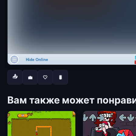
📤
💼
🤍
🐛
Вам также может понрав