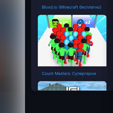
Bloxd.io (Minecraft бесплатно)
Count Masters: Супергерои