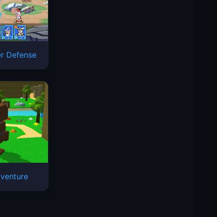
er Defense
Космические волны
venture