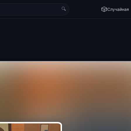
🔍
🎲
Случайная