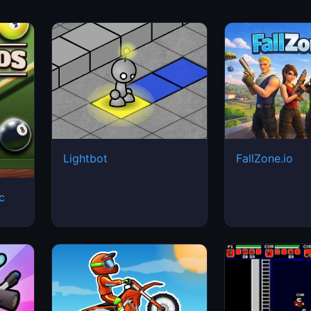
Lightbot
FallZone.io
ic