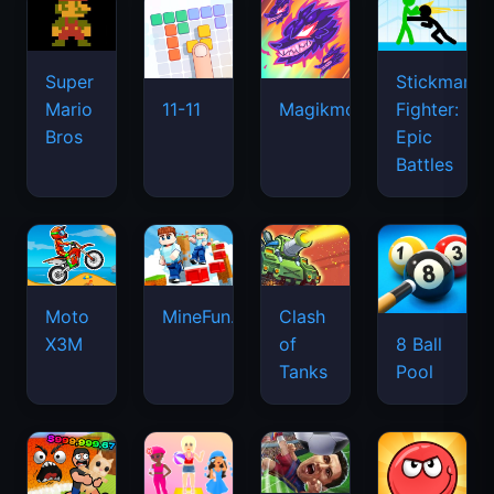
Super
Stickman
Mario
Fighter:
11-11
Magikmon
Bros
Epic
Battles
Moto
MineFun.io
Clash
X3M
of
8 Ball
Tanks
Pool