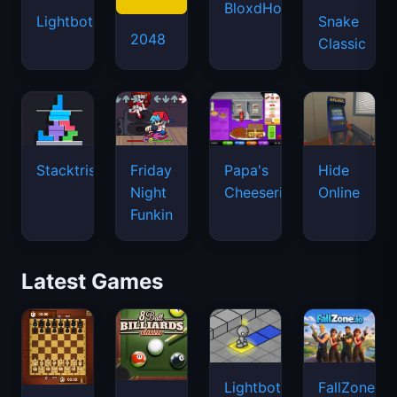
BloxdHop.io
Lightbot
Snake
2048
Classic
Stacktris
Friday
Papa's
Hide
Night
Cheeseria
Online
Funkin
Latest Games
Lightbot
FallZone.io