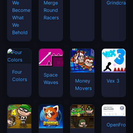
We
Merge
Grindcraft
Become
Round
What
Racers
We
Behold
Four
Space
Colors
Money
Vex 3
Waves
Movers
OpenFront.