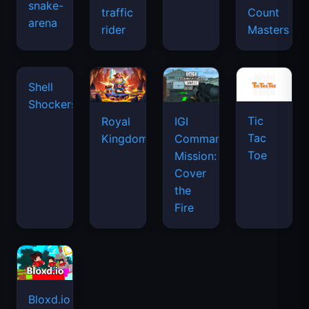
snake-
traffic
Count
arena
rider
Masters
Shell
Shockers
Tic
Royal
IGI
Tac
Kingdom
Commando
Toe
Mission:
Cover
the
Fire
Bloxd.io