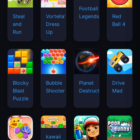
Football
Legends
Steal
Vortella's
Red
and
Dress
Ball 4
Run
Up
Blocky
Bubble
Planet
Drive
Blast
Shooter
Destruction
Mad
Puzzle
kawaii