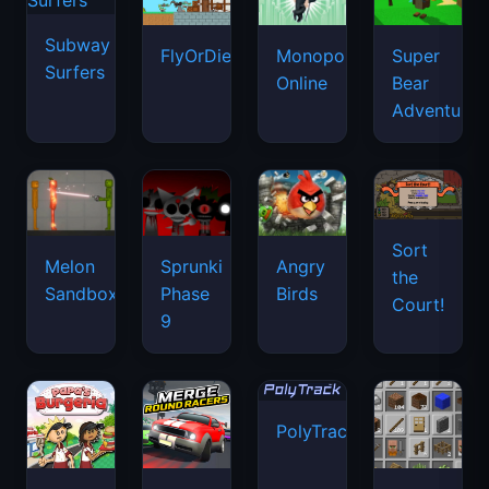
Subway
FlyOrDie.io
Monopoly
Super
Surfers
Online
Bear
Adventure
Sort
Melon
Sprunki
Angry
the
Sandbox
Phase
Birds
Court!
9
PolyTrack