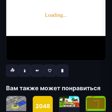
📤
📱
🤍
🐛
📱
Вам также может понравиться