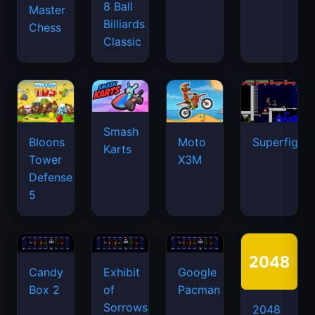
8 Ball
Master
Billiards
Chess
Classic
Smash
Bloons
Moto
Superfighte
Karts
Tower
X3M
Defense
5
Candy
Exhibit
Google
Box 2
of
Pacman
Sorrows
2048