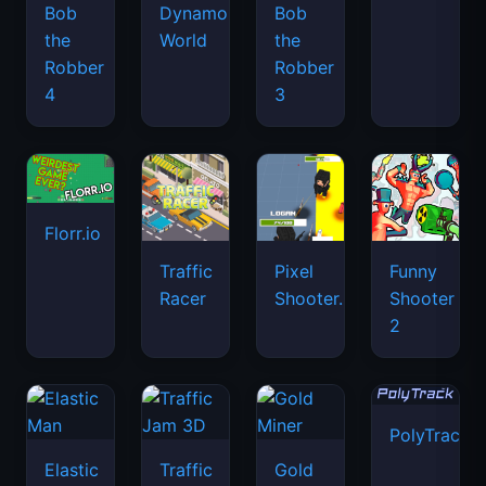
Bob
Dynamons
Bob
the
World
the
Robber
Robber
4
3
Florr.io
Traffic
Pixel
Funny
Racer
Shooter.IO
Shooter
2
PolyTrack
Elastic
Traffic
Gold