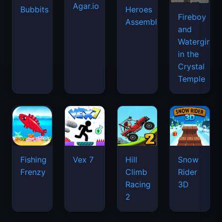
Agar.io
Bubbits
Heroes
Fireboy
Assemble
and
Watergirl
in the
Crystal
Temple
Fishing
Vex 7
Hill
Snow
Frenzy
Climb
Rider
Racing
3D
2