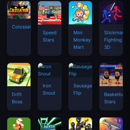
Colossatron
Speed
Mini
Stickman
Stars
Monkey
Fighting
Mart
3D
Iron
Sausage
Snout
Flip
Drift
Basketball
Boss
Stars