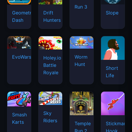
Run 3
Geometry
Drift
Slope
Dash
Hunters
EvoWars.io
Worm
Holey.io
Hunt
Battle
Short
Royale
Life
Sky
Smash
Riders
Karts
Temple
Stickman
Run 2
Hook