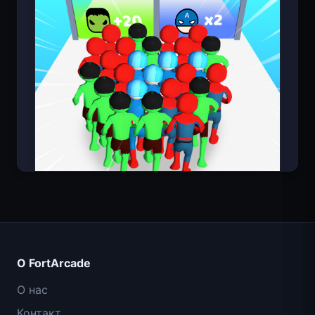
Count Masters: Супергерои
О FortArcade
О нас
Контакт