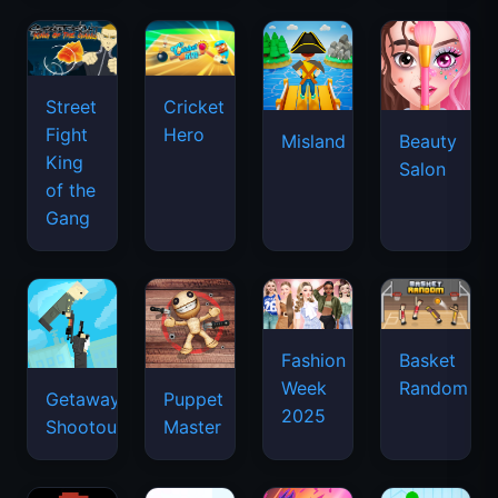
Street
Cricket
Fight
Hero
Misland
Beauty
King
Salon
of the
Gang
Basket
Fashion
Random
Week
Getaway
Puppet
2025
Shootout
Master