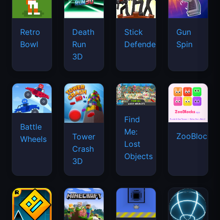
Retro
Death
Stick
Gun
Bowl
Run
Defenders
Spin
3D
Find
Battle
Me:
ZooBlocks
Tower
Wheels
Lost
Crash
Objects
3D