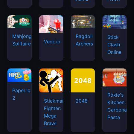
Mahjongg
Ragdoll
Stick
Veck.io
Solitaire
Archers
Clash
Online
Paper.io
Roxie's
2
Stickman
2048
Kitchen:
Fighter:
Carbonara
Mega
Pasta
Brawl