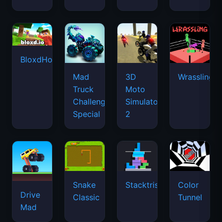
BloxdHop.io
Mad
3D
Wrassling
Truck
Moto
Challenge
Simulator
Special
2
Snake
Stacktris
Color
Drive
Classic
Tunnel
Mad