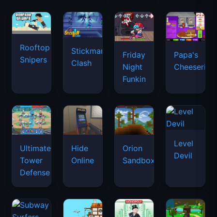
Rooftop
Stickman
Friday
Papa's
Snipers
Clash
Night
Cheeseria
Funkin
Level
Ultimate
Hide
Orion
Devil
Tower
Online
Sandbox
Defense