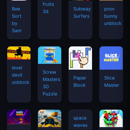
fruits
Bee
Subway
poor
3d
Sort
Surfers
bunny
by
unblock
Sam
level
Screw
devil
Paper
Slice
Masters
unblock
Block
Master
3D
Puzzle
space
waves