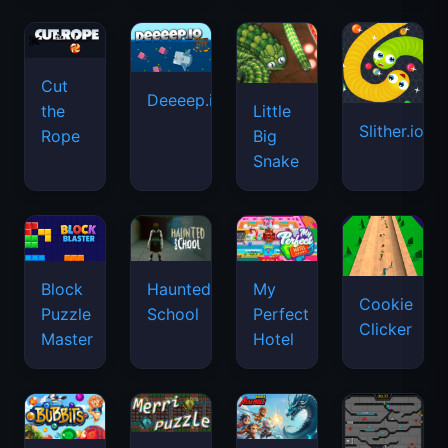
Cut
Deeeep.io
Little
the
Slither.io
Big
Rope
Snake
Haunted
Block
My
Cookie
School
Puzzle
Perfect
Clicker
Master
Hotel