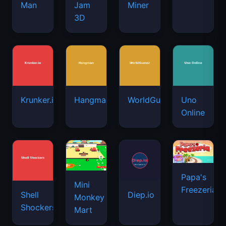
Man
Jam
Miner
3D
Krunker.io
Hangman
WorldGuessr
Uno
Online
Papa's
Mini
Freezeria
Shell
Diep.io
Monkey
Shockers
Mart