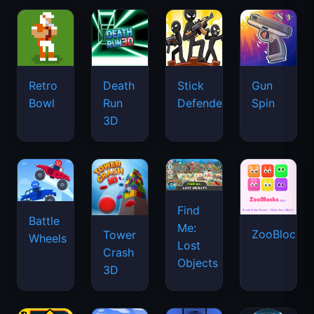
Retro
Death
Stick
Gun
Bowl
Run
Defenders
Spin
3D
Find
Battle
Me:
ZooBlocks
Tower
Wheels
Lost
Crash
Objects
3D