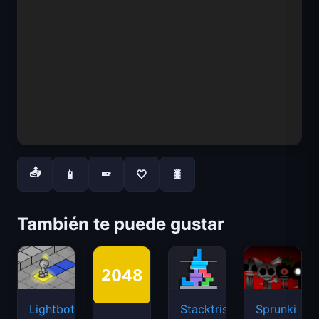
📤
📱
🤍
🐛
📱
También te puede gustar
Lightbot
Stacktris
Sprunki