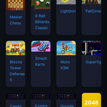
Lightbot
FallZone.io
8 Ball
Master
Billiards
Chess
Classic
Smash
Bloons
Moto
Superfighte
Karts
Tower
X3M
Defense
5
Candy
Exhibit
Google