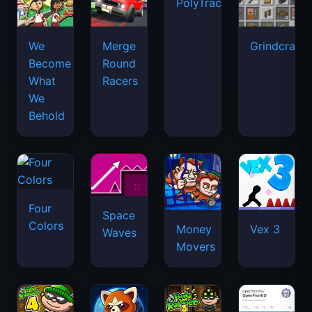
PolyTrack
We
Merge
Grindcraft
Become
Round
What
Racers
We
Behold
Four
Space
Colors
Money
Vex 3
Waves
Movers