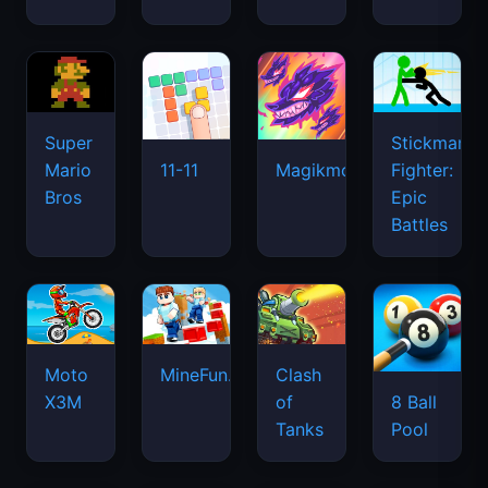
Super
Stickman
Mario
Fighter:
11-11
Magikmon
Bros
Epic
Battles
Moto
MineFun.io
Clash
X3M
of
8 Ball
Tanks
Pool