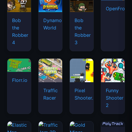
OpenFront.
Bob
Dynamons
Bob
the
World
the
Robber
Robber
4
3
Florr.io
Traffic
Pixel
Funny
Racer
Shooter.IO
Shooter
2