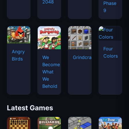
2048
Phase
9
Four
Angry
Colors
We
Grindcraft
Birds
Become
What
We
Behold
Latest Games