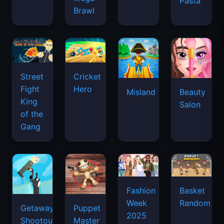
Pasta
Brawl
Street
Cricket
Fight
Hero
Misland
Beauty
King
Salon
of the
Gang
Basket
Fashion
Random
Week
Getaway
Puppet
2025
Shootout
Master