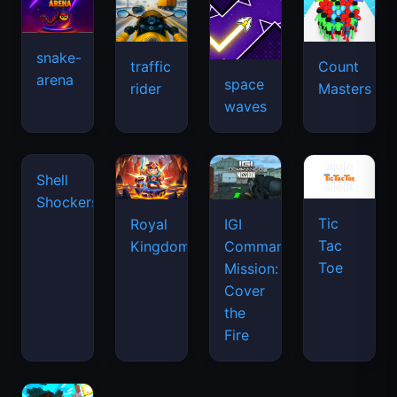
snake-
traffic
Count
arena
space
rider
Masters
waves
Tic
Shell
Royal
IGI
Tac
Shockers
Kingdom
Commando
Toe
Mission:
Cover
the
Fire