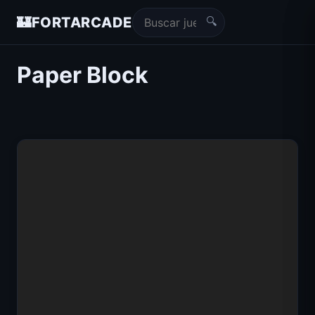
🔍
🏰
FORTARCADE
Paper Block