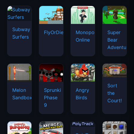
Subway
FlyOrDie.io
Monopoly
Super
Surfers
Online
Bear
Adventure
Sort
Melon
Sprunki
Angry
the
Sandbox
Phase
Birds
Court!
9