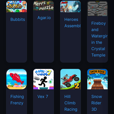
Agar.io
Bubbits
Heroes
Fireboy
Assemble
and
Watergirl
in the
Crystal
Temple
Fishing
Vex 7
Hill
Snow
Frenzy
Climb
Rider
Racing
3D