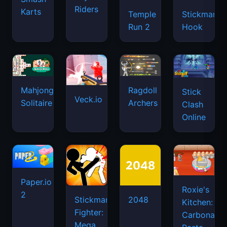
Riders
Karts
Temple
Stickman
Run 2
Hook
Mahjongg
Ragdoll
Stick
Veck.io
Solitaire
Archers
Clash
Online
Paper.io
Roxie's
2
Stickman
2048
Kitchen:
Fighter:
Carbonara
Mega