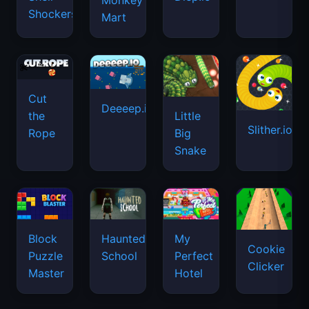
Monkey
Shockers
Mart
Cut
Deeeep.io
Little
the
Slither.io
Big
Rope
Snake
Haunted
Block
My
Cookie
School
Puzzle
Perfect
Clicker
Master
Hotel