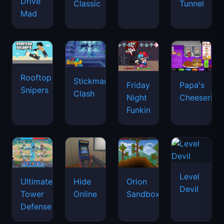
Drive
Classic
Tunnel
Mad
Rooftop
Stickman
Friday
Papa's
Snipers
Clash
Night
Cheeseria
Funkin
Level
Ultimate
Hide
Orion
Devil
Tower
Online
Sandbox
Defense