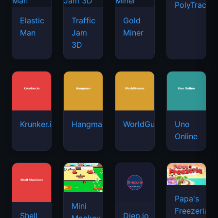
PolyTrack
Elastic
Traffic
Gold
Man
Jam
Miner
3D
Krunker.io
Hangman
WorldGuessr
Uno
Online
Papa's
Mini
Freezeria
Shell
Diep.io