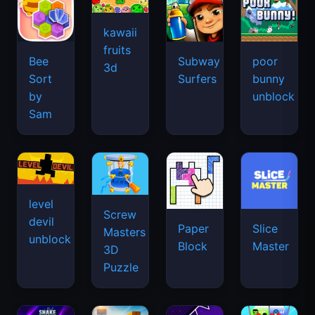
kawaii
fruits
Bee
Subway
poor
3d
Sort
Surfers
bunny
by
unblock
Sam
level
Screw
devil
Paper
Slice
Masters
unblock
Block
Master
3D
Puzzle