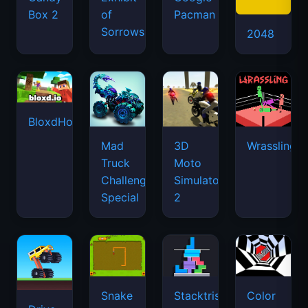
Box 2
of
Pacman
Sorrows
2048
BloxdHop.io
Mad
3D
Wrassling
Truck
Moto
Challenge
Simulator
Special
2
Snake
Stacktris
Color