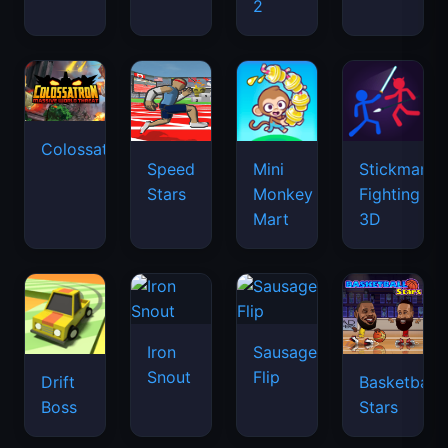
2
Colossatron
Speed
Mini
Stickman
Stars
Monkey
Fighting
Mart
3D
Iron
Sausage
Snout
Flip
Drift
Basketball
Boss
Stars