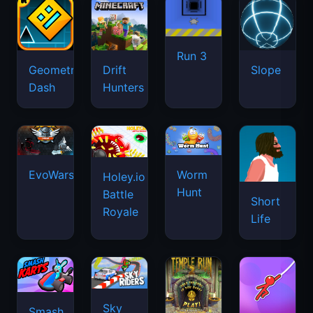
Run 3
Geometry
Drift
Slope
Dash
Hunters
EvoWars.io
Worm
Holey.io
Hunt
Battle
Short
Royale
Life
Sky
Smash