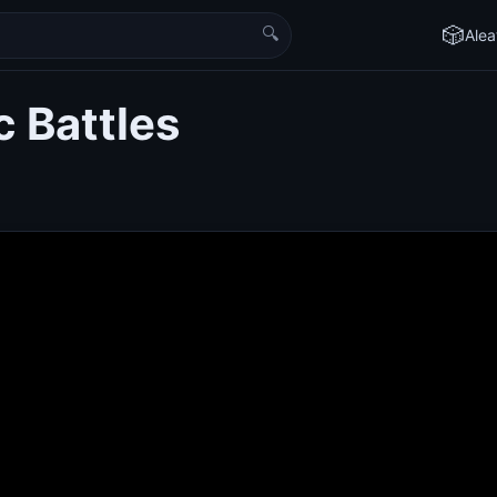
🔍
🎲
Alea
c Battles