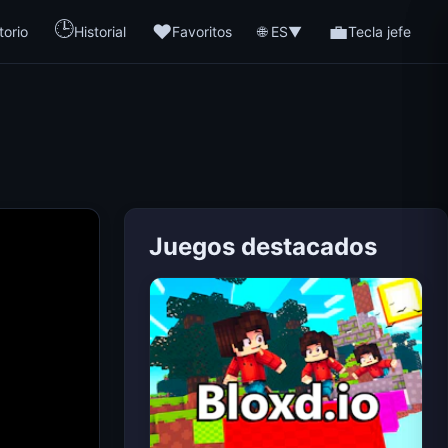
🕒
❤️
💼
🌐 ES
torio
Historial
Favoritos
▼
Tecla jefe
Juegos destacados