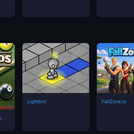
Lightbot
FallZone.io
ic