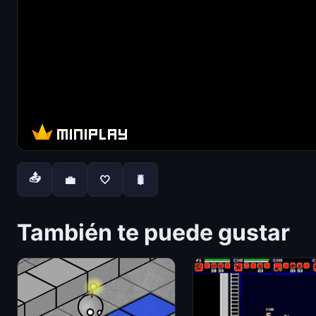
📤
💼
🤍
🐛
También te puede gustar