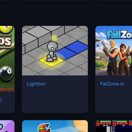
Lightbot
FallZone.io
ic