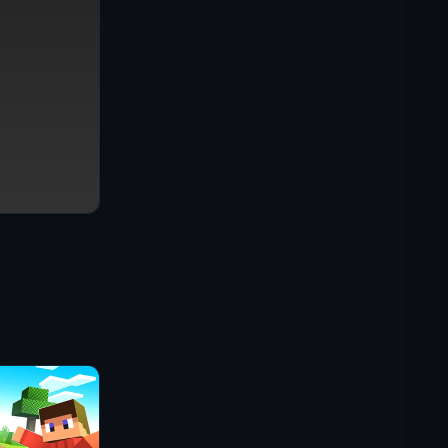
Misión Comando IGI: Cubrir el
Fuego
Shell Shockers