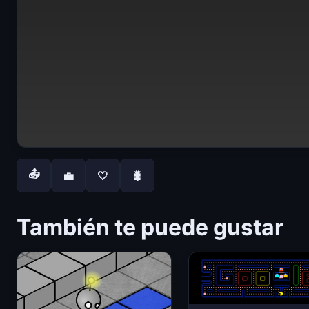
📤
💼
🤍
🐛
También te puede gustar