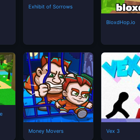
Exhibit of Sorrows
BloxdHop.io
e
Money Movers
Vex 3