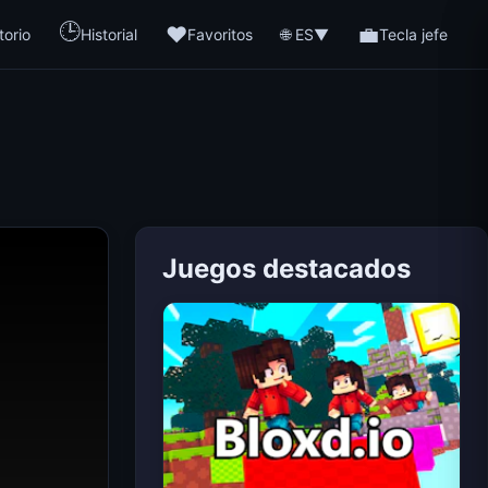
🕒
❤️
💼
🌐 ES
torio
Historial
Favoritos
▼
Tecla jefe
Juegos destacados