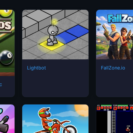
Lightbot
FallZone.io
ic