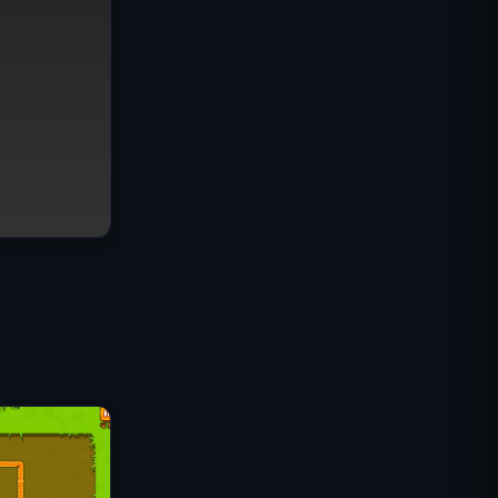
Misión Comando IGI: Cubrir el
Fuego
Shell Shockers