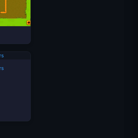
Space Waves
rs