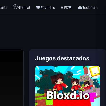
🕒
❤️
💼
🌐 ES
torio
Historial
Favoritos
▼
Tecla jefe
Juegos destacados