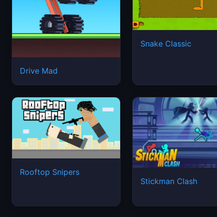
Snake Classic
Drive Mad
Rooftop Snipers
Stickman Clash