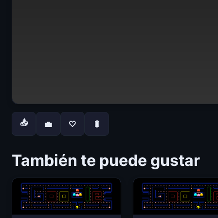
📤
💼
🤍
🐛
También te puede gustar