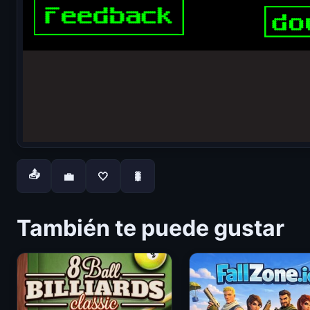
📤
💼
🤍
🐛
También te puede gustar