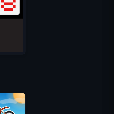
Misión Comando IGI: Cubrir el
Fuego
Shell Shockers