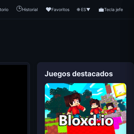
🕒
❤️
💼
🌐 ES
torio
Historial
Favoritos
▼
Tecla jefe
Juegos destacados