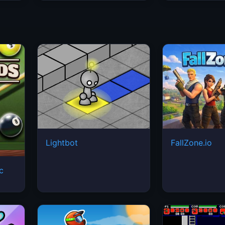
Lightbot
FallZone.io
ic