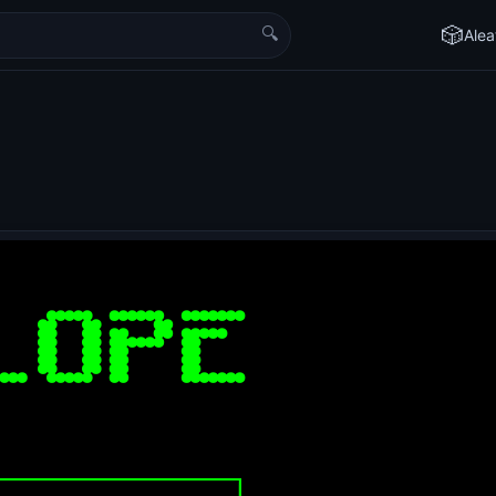
🔍
🎲
Alea