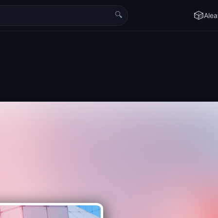
🔍
🎲
Alea