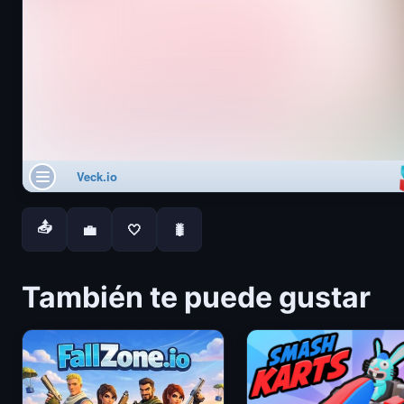
📤
💼
🤍
🐛
También te puede gustar