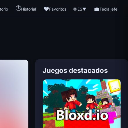
🕒
❤️
💼
🌐 ES
torio
Historial
Favoritos
▼
Tecla jefe
Juegos destacados