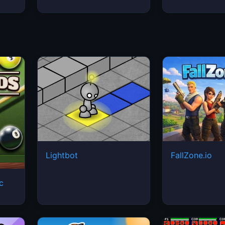
Lightbot
FallZone.io
ic