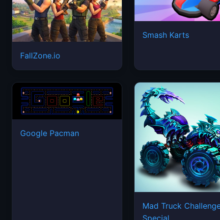
Smash Karts
FallZone.io
Google Pacman
Mad Truck Challeng
Special