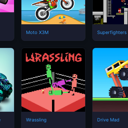
Moto X3M
Superfighters
e
Wrassling
Drive Mad