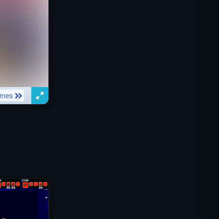
Misión Comando IGI: Cubrir el
Fuego
Shell Shockers