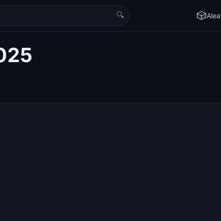
🔍
🎲
Alea
025