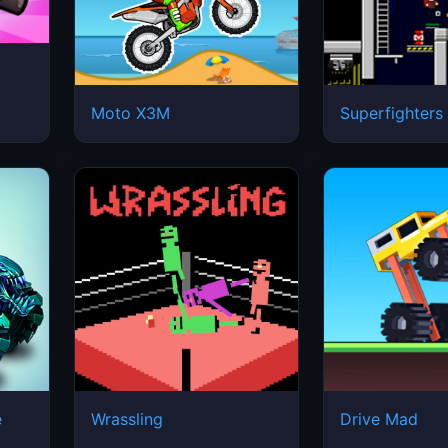
Moto X3M
Superfighters
e
Wrassling
Drive Mad