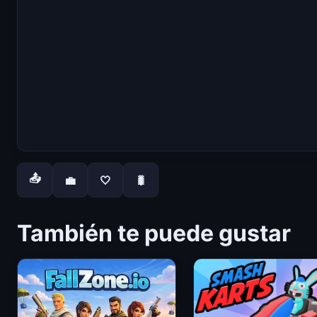
📤
💼
🤍
🐛
También te puede gustar