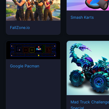
Smash Karts
FallZone.io
Google Pacman
Mad Truck Challeng
Special