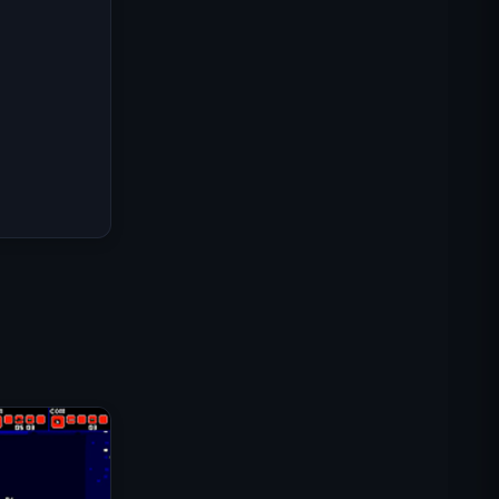
Misión Comando IGI: Cubrir el
Fuego
Shell Shockers