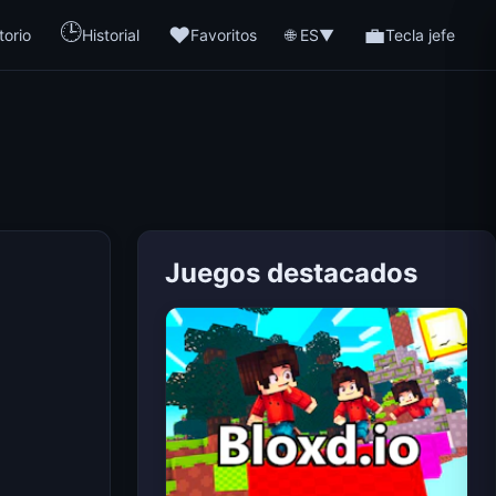
🕒
❤️
💼
🌐 ES
torio
Historial
Favoritos
▼
Tecla jefe
Juegos destacados