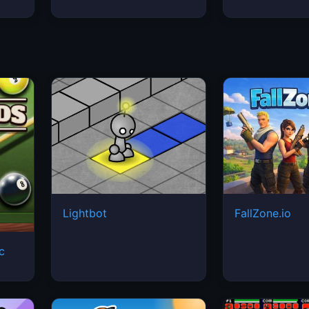
Lightbot
FallZone.io
ic