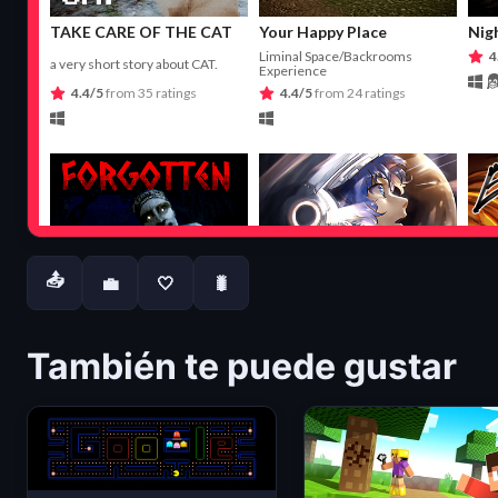
📤
💼
🤍
🐛
También te puede gustar