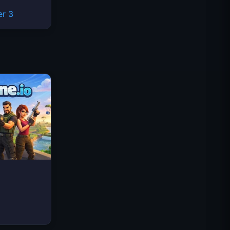
Traffic Rider
er 3
Reino Real