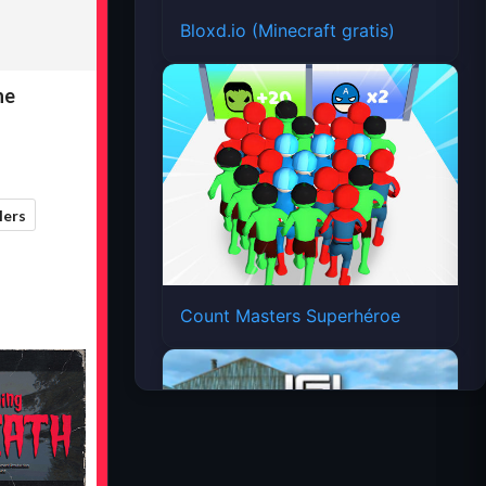
Bloxd.io (Minecraft gratis)
Count Masters Superhéroe