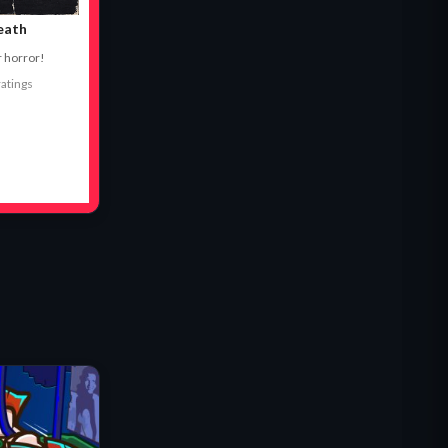
Misión Comando IGI: Cubrir el
Fuego
Shell Shockers