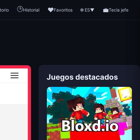
🕒
❤️
💼
🌐 ES
torio
Historial
Favoritos
▼
Tecla jefe
Juegos destacados