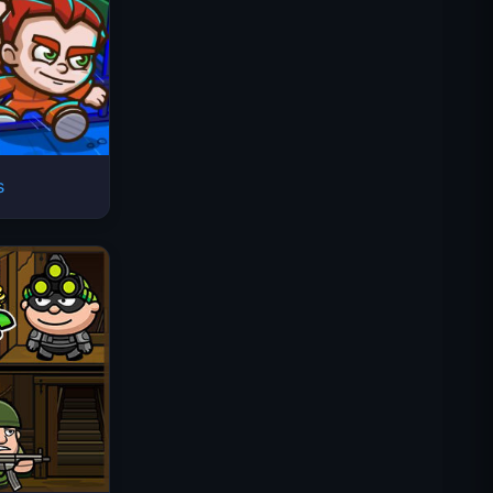
s
Space Waves