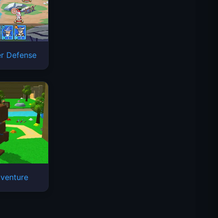
er Defense
Space Waves
venture