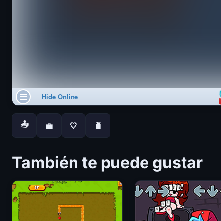
📤
💼
🤍
🐛
También te puede gustar