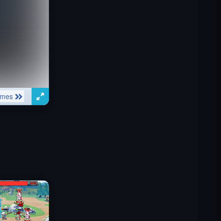
Misión Comando IGI: Cubrir el
Fuego
Shell Shockers