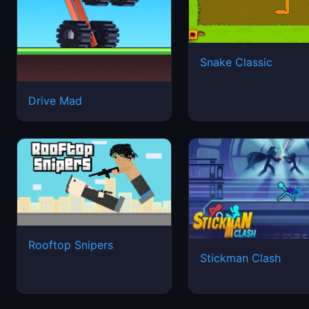
Snake Classic
Drive Mad
Rooftop Snipers
Stickman Clash