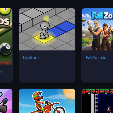
Lightbot
FallZone.io
ic