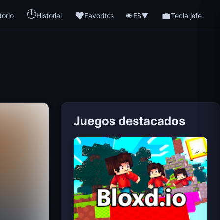
🕒
❤️
💼
🌐 ES
torio
Historial
Favoritos
▼
Tecla jefe
Juegos destacados