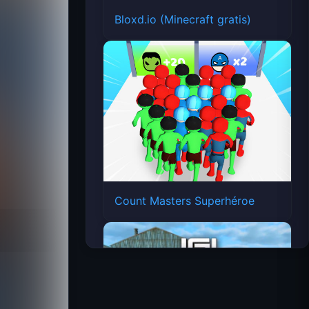
Bloxd.io (Minecraft gratis)
Count Masters Superhéroe