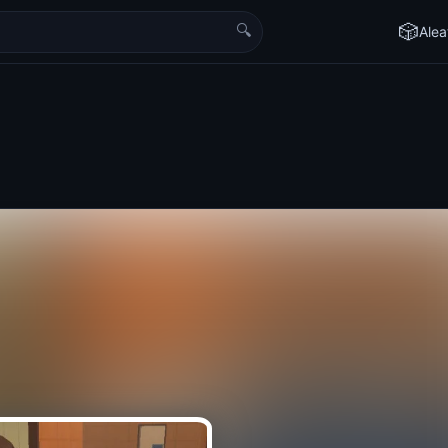
🔍
🎲
Alea