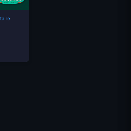
taire
Space Waves