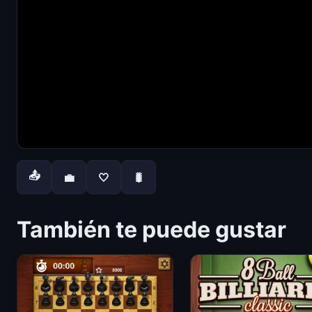
📤
💼
🤍
🐛
También te puede gustar