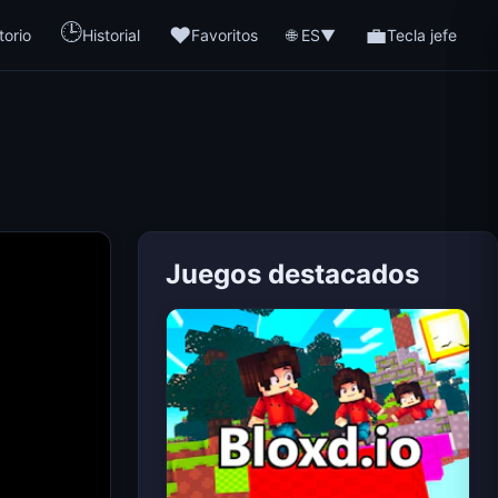
🕒
❤️
💼
🌐 ES
torio
Historial
Favoritos
▼
Tecla jefe
Juegos destacados