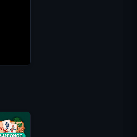
Misión Comando IGI: Cubrir el
Fuego
Shell Shockers