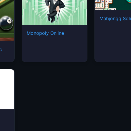
Mahjongg Soli
Monopoly Online
ic