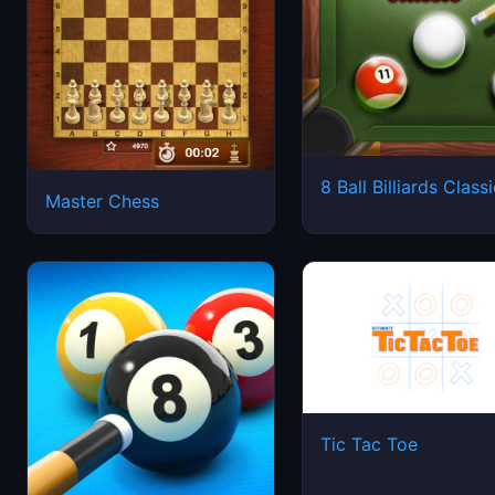
8 Ball Billiards Class
Master Chess
Tic Tac Toe