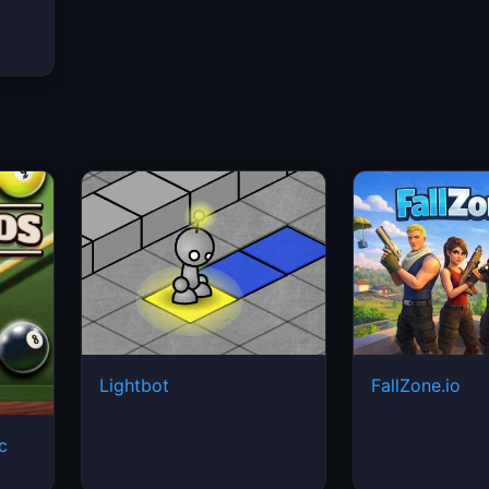
Lightbot
FallZone.io
ic