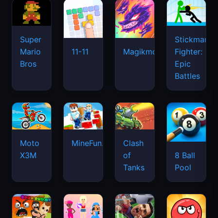
Super
Stickman
Mario
Fighter:
11-11
Magikmon
Bros
Epic
Battles
Moto
MineFun.io
Clash
X3M
of
8 Ball
Tanks
Pool