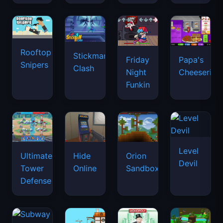
Rooftop
Stickman
Friday
Papa's
Snipers
Clash
Night
Cheeseria
Funkin
Level
Ultimate
Hide
Orion
Devil
Tower
Online
Sandbox
Defense