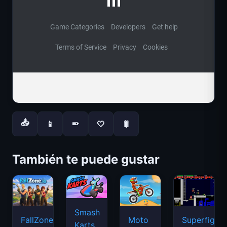
📤
📱
🤍
🐛
📱
También te puede gustar
Smash
FallZone.io
Moto
Superfighte
Karts