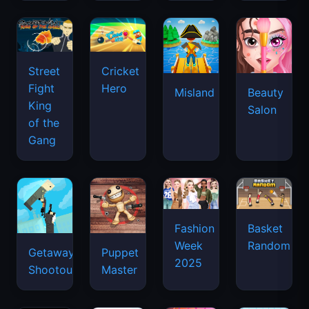
Street
Cricket
Fight
Hero
Misland
Beauty
King
Salon
of the
Gang
Basket
Fashion
Random
Week
Getaway
Puppet
2025
Shootout
Master