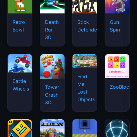
Retro
Death
Stick
Gun
Bowl
Run
Defenders
Spin
3D
Find
Battle
Me:
ZooBlocks
Tower
Wheels
Lost
Crash
Objects
3D