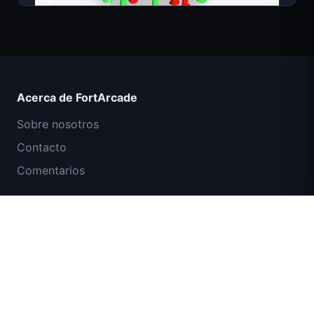
Count Masters Superhéroe
Acerca de FortArcade
Sobre nosotros
Contacto
Comentarios
Ayuda y soporte
Misión Comando IGI: Cubrir el Fuego
Política de privacidad
Términos de servicio
Mapa del sitio