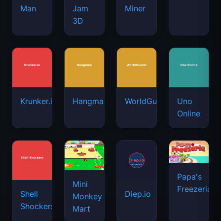
Man
Jam
Miner
3D
Krunker.io
Hangman
WorldGuessr
Uno
Online
Papa's
Mini
Freezeria
Shell
Diep.io
Monkey
Shockers
Mart