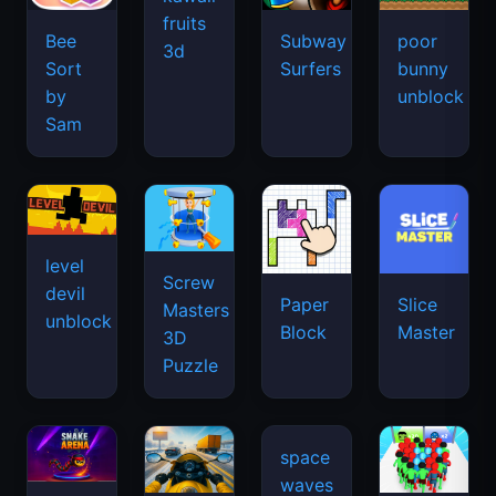
fruits
Bee
Subway
poor
3d
Sort
Surfers
bunny
by
unblock
Sam
level
Screw
devil
Paper
Slice
Masters
unblock
Block
Master
3D
Puzzle