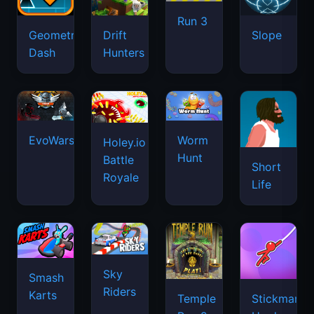
Run 3
Geometry
Drift
Slope
Dash
Hunters
EvoWars.io
Worm
Holey.io
Hunt
Battle
Short
Royale
Life
Sky
Smash
Riders
Karts
Temple
Stickman