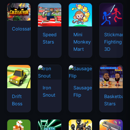
Colossatron
Speed
Mini
Stickman
Stars
Monkey
Fighting
Mart
3D
Iron
Sausage
Snout
Flip
Drift
Basketball
Boss
Stars