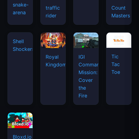
snake-
traffic
Count
arena
space
rider
Masters
waves
Tic
Shell
Royal
IGI
Tac
Shockers
Kingdom
Commando
Toe
Mission:
Cover
the
Fire