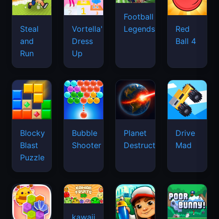
Football
Legends
Steal
Vortella's
Red
and
Dress
Ball 4
Run
Up
Blocky
Bubble
Planet
Drive
Blast
Shooter
Destruction
Mad
Puzzle
kawaii