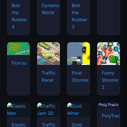
Bob
Dynamons
Bob
the
World
the
Robber
Robber
4
3
Florr.io
Traffic
Pixel
Funny
Racer
Shooter.IO
Shooter
2
PolyTrack
Elastic
Traffic
Gold