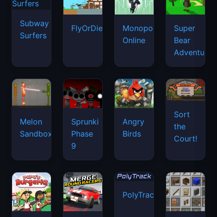
Subway
FlyOrDie.io
Monopoly
Super
Surfers
Online
Bear
Adventure
Sort
Melon
Sprunki
Angry
the
Sandbox
Phase
Birds
Court!
9
PolyTrack