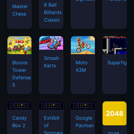
8 Ball
Master
Billiards
Chess
Classic
Smash
Bloons
Moto
Superfighte
Karts
Tower
X3M
Defense
5
Candy
Exhibit
Google
Box 2
of
Pacman
Sorrows
2048