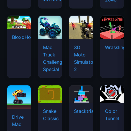
BloxdHop.io
Mad
3D
Wrassling
Truck
Moto
Challenge
Simulator
Special
2
Snake
Stacktris
Color
Drive
Classic
Tunnel
Mad