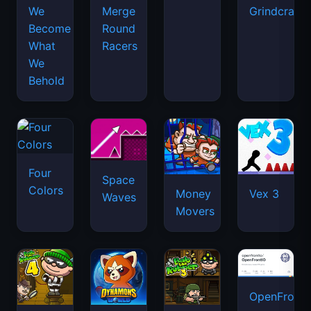
We
Merge
Grindcraft
Become
Round
What
Racers
We
Behold
Four
Space
Colors
Money
Vex 3
Waves
Movers
OpenFront.