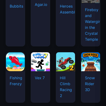
Agar.io
Bubbits
Heroes
Fireboy
Assemble
and
Watergirl
in the
Crystal
Temple
Fishing
Vex 7
Hill
Snow
Frenzy
Climb
Rider
Racing
3D
2