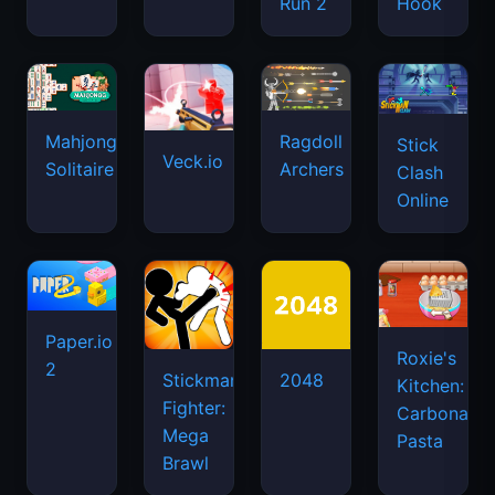
Run 2
Hook
Mahjongg
Ragdoll
Stick
Veck.io
Solitaire
Archers
Clash
Online
Paper.io
Roxie's
2
Stickman
2048
Kitchen:
Fighter:
Carbonara
Mega
Pasta
Brawl