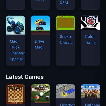
X3M
Snake
Color
Mad
Drive
Classic
Tunnel
Truck
Mad
Challenge
Special
Latest Games
Lightbot
FallZone.io