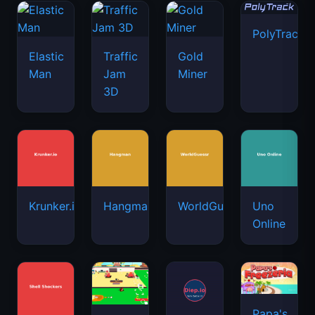
PolyTrack
Elastic
Traffic
Gold
Man
Jam
Miner
3D
Krunker.io
Hangman
WorldGuessr
Uno
Online
Papa's