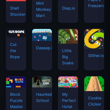
Mini
Freezeria
Shell
Diep.io
Monkey
Shockers
Mart
Cut
Deeeep.io
Little
the
Slither.io
Big
Rope
Snake
Haunted
Block
My
Cookie
School
Puzzle
Perfect
Clicker
Master
Hotel