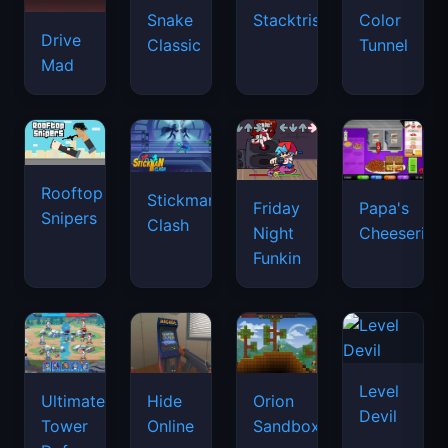
Snake
Stacktris
Color
Drive
Classic
Tunnel
Mad
Rooftop
Stickman
Friday
Papa's
Snipers
Clash
Night
Cheeseria
Funkin
Level
Ultimate
Hide
Orion
Devil
Tower
Online
Sandbox