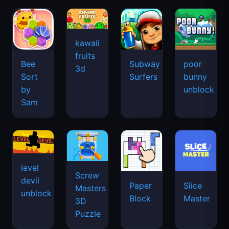
kawaii
fruits
Bee
Subway
poor
3d
Sort
Surfers
bunny
by
unblock
Sam
level
Screw
devil
Paper
Slice
Masters
unblock
Block
Master
3D
Puzzle