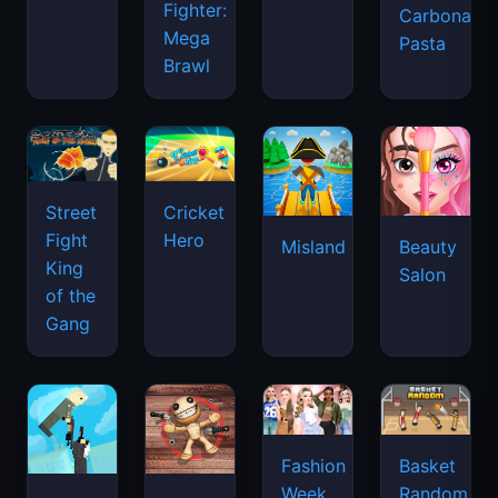
Fighter:
Carbonara
Mega
Pasta
Brawl
Street
Cricket
Fight
Hero
Misland
Beauty
King
Salon
of the
Gang
Basket
Fashion
Random
Week