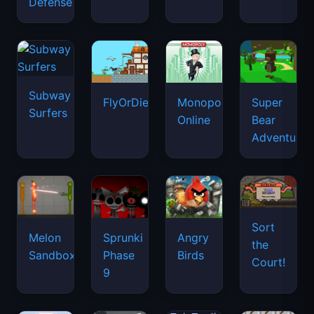
Defense
Subway
FlyOrDie.io
Monopoly
Super
Surfers
Online
Bear
Adventure
Sort
Melon
Sprunki
Angry
the
Sandbox
Phase
Birds
Court!
9