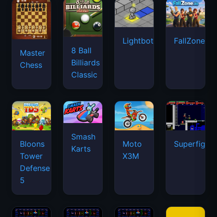
Lightbot
FallZone.io
8 Ball
Master
Billiards
Chess
Classic
Smash
Bloons
Moto
Superfighte
Karts
Tower
X3M
Defense
5