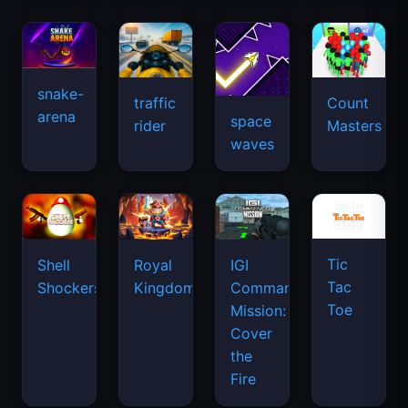
snake-
traffic
Count
arena
space
rider
Masters
waves
Tic
Shell
Royal
IGI
Tac
Shockers
Kingdom
Commando
Toe
Mission:
Cover
the
Fire