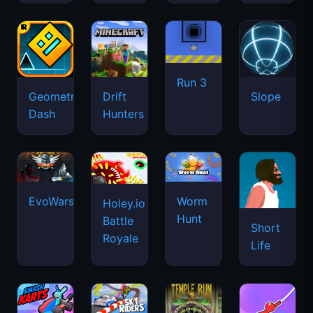
Run 3
Geometry
Drift
Slope
Dash
Hunters
EvoWars.io
Worm
Holey.io
Hunt
Battle
Short
Royale
Life