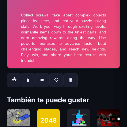
📤
📱
🤍
🐛
📱
También te puede gustar