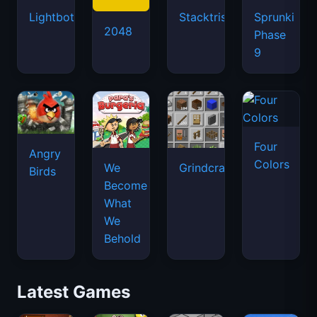
Lightbot
Stacktris
Sprunki
2048
Phase
9
Four
Angry
Colors
We
Grindcraft
Birds
Become
What
We
Behold
Latest Games