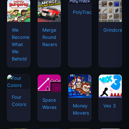
PolyTrack
We
Merge
Grindcraft
Become
Round
What
Racers
We
Behold
Four
Space
Colors
Money
Vex 3
Waves
Movers