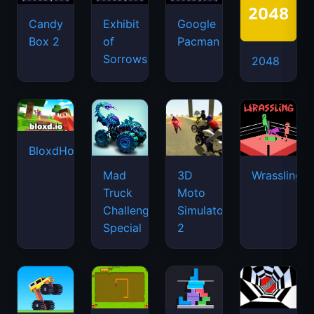
Candy
Exhibit
Google
Box 2
of
Pacman
Sorrows
2048
BloxdHop.io
Mad
3D
Wrassling
Truck
Moto
Challenge
Simulator
Special
2