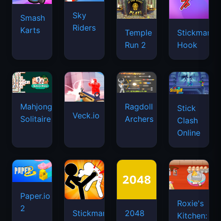
Sky
Smash
Riders
Karts
Temple
Stickman
Run 2
Hook
Mahjongg
Ragdoll
Stick
Veck.io
Solitaire
Archers
Clash
Online
Paper.io
Roxie's
2
Stickman
2048
Kitchen: