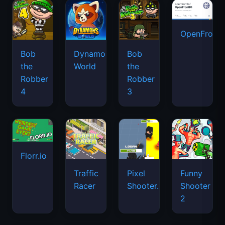
OpenFront.
Bob
Dynamons
Bob
the
World
the
Robber
Robber
4
3
Florr.io
Traffic
Pixel
Funny
Racer
Shooter.IO
Shooter
2