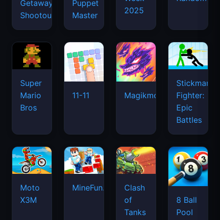
Getaway
Puppet
2025
Shootout
Master
Super
Stickman
Mario
Fighter:
11-11
Magikmon
Bros
Epic
Battles
Moto
MineFun.io
Clash
X3M
of
8 Ball
Tanks
Pool