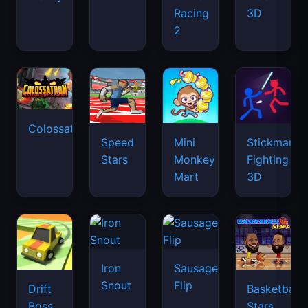
Racing
3D
2
Colossatron
Speed
Mini
Stickman
Stars
Monkey
Fighting
Mart
3D
Iron
Sausage
Snout
Flip
Drift
Basketball
Boss
Stars