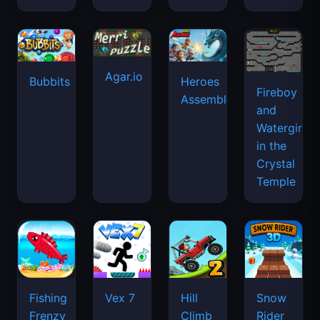
Agar.io
Bubbits
Heroes
Fireboy
Assemble
and
Watergirl
in the
Crystal
Temple
Fishing
Vex 7
Hill
Snow
Frenzy
Climb
Rider