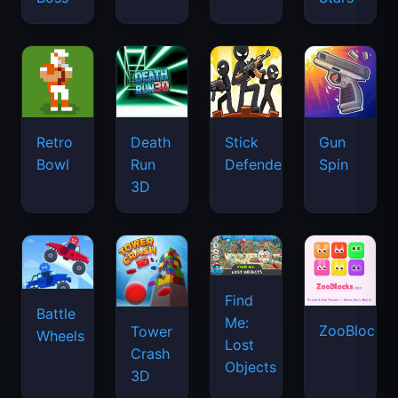
Retro
Death
Stick
Gun
Bowl
Run
Defenders
Spin
3D
Find
Battle
Me:
ZooBlocks
Tower
Wheels
Lost
Crash
Objects
3D