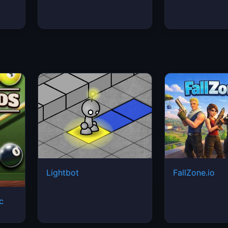
Lightbot
FallZone.io
ic