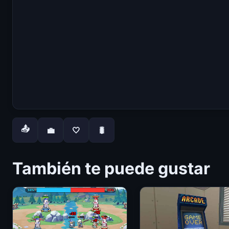
📤
💼
🤍
🐛
También te puede gustar