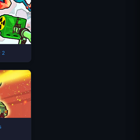
 2
Space Waves
s