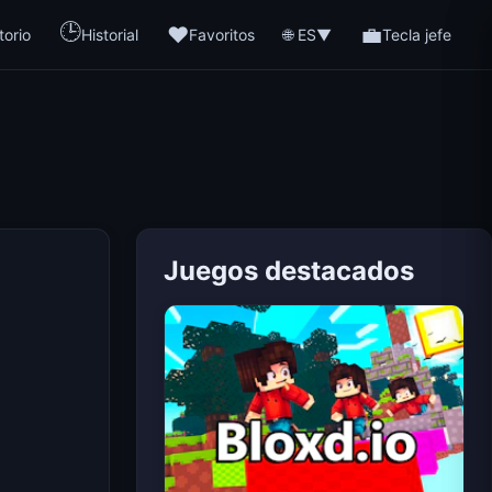
🕒
❤️
💼
🌐 ES
torio
Historial
Favoritos
▼
Tecla jefe
Juegos destacados