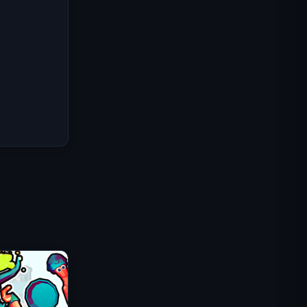
Misión Comando IGI: Cubrir el
Fuego
Shell Shockers