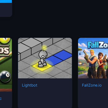
Lightbot
FallZone.io
ic