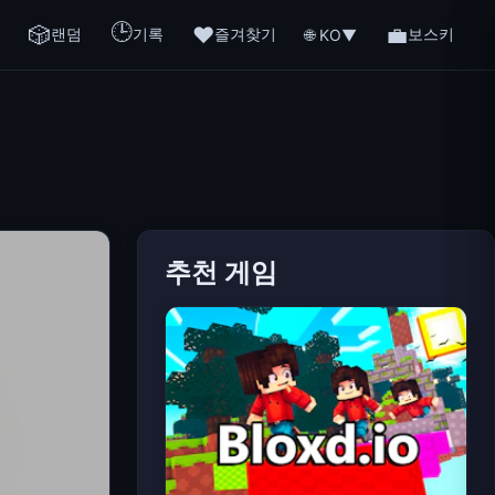
🕒
🎲
❤️
💼
랜덤
기록
즐겨찾기
보스키
🌐 KO
▼
추천 게임