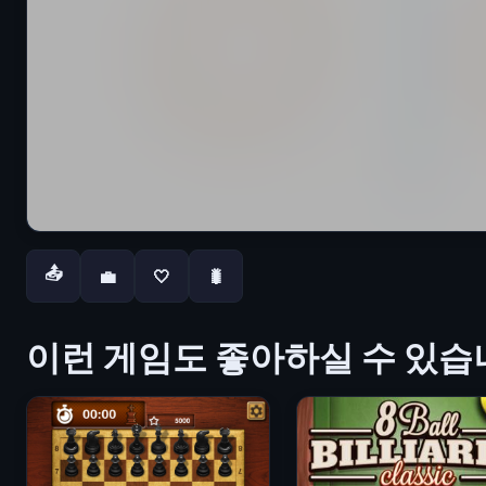
📤
💼
🤍
🐛
이런 게임도 좋아하실 수 있습