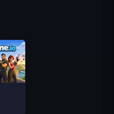
로열 킹덤