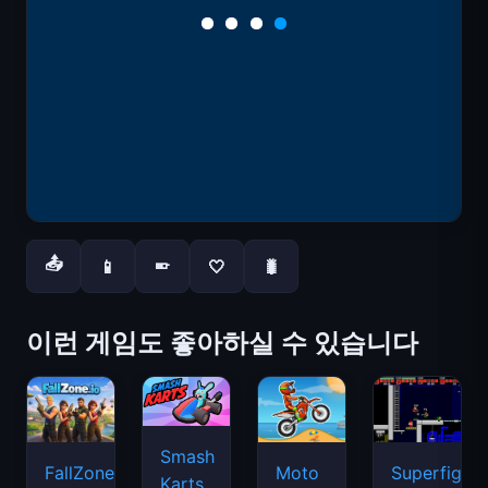
📤
📱
🤍
🐛
📱
이런 게임도 좋아하실 수 있습니다
Smash
FallZone.io
Moto
Superfighte
Karts