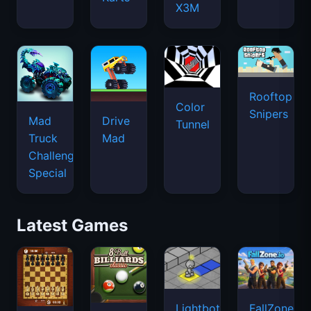
X3M
Rooftop
Color
Snipers
Mad
Drive
Tunnel
Truck
Mad
Challenge
Special
Latest Games
Lightbot
FallZone.io