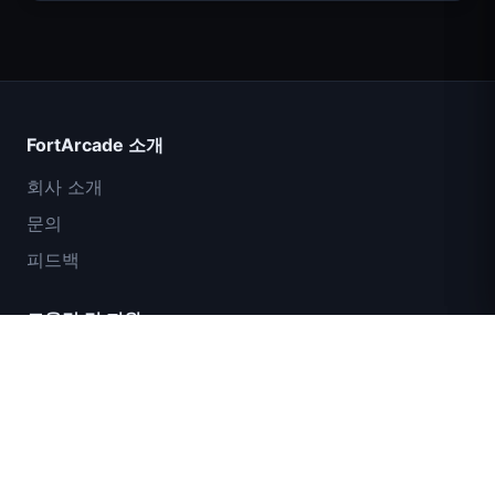
Count Masters
FortArcade 소개
회사 소개
문의
피드백
도움말 및 지원
IGI 특수부대: 화력 엄호
개인정보 보호정책
서비스 약관
사이트맵