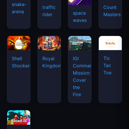
snake-
traffic
Count
arena
space
rider
Masters
waves
Tic
Shell
Royal
IGI
Tac
Shockers
Kingdom
Commando
Toe
Mission:
Cover
the
Fire