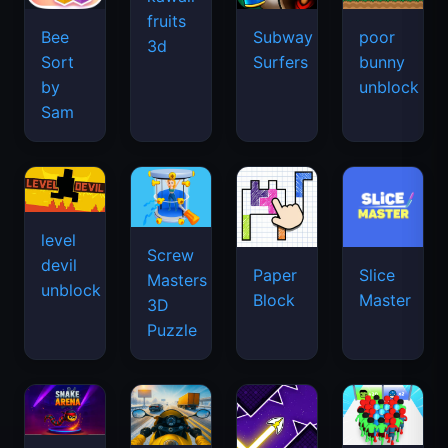
fruits
Bee
Subway
poor
3d
Sort
Surfers
bunny
by
unblock
Sam
level
Screw
devil
Paper
Slice
Masters
unblock
Block
Master
3D
Puzzle