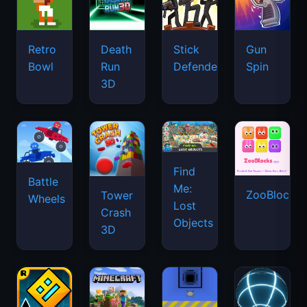
Retro
Death
Stick
Gun
Bowl
Run
Defenders
Spin
3D
Find
Battle
Me:
ZooBlocks
Tower
Wheels
Lost
Crash
Objects
3D