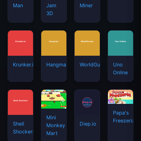
Man
Jam
Miner
3D
Krunker.io
Hangman
WorldGuessr
Uno
Online
Papa's
Mini
Freezeria
Shell
Diep.io
Monkey
Shockers
Mart