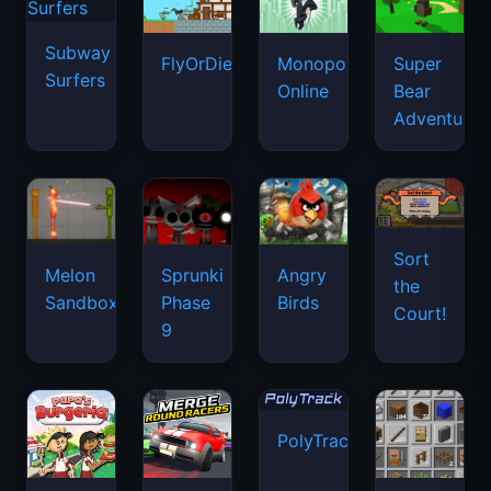
Subway
FlyOrDie.io
Monopoly
Super
Surfers
Online
Bear
Adventure
Sort
Melon
Sprunki
Angry
the
Sandbox
Phase
Birds
Court!
9
PolyTrack