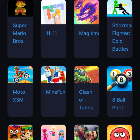
Super
Stickman
Mario
Fighter:
11-11
Magikmon
Bros
Epic
Battles
Moto
MineFun.io
Clash
X3M
of
8 Ball
Tanks
Pool