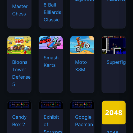
8 Ball
Master
Billiards
Chess
Classic
Smash
Bloons
Moto
Superfighte
Karts
Tower
X3M
Defense
5
Candy
Exhibit
Google
Box 2
of
Pacman
Sorrows
2048