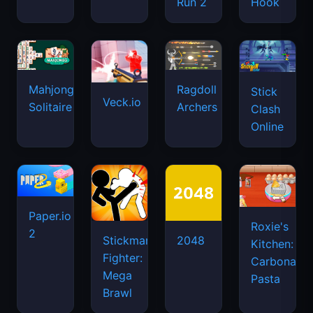
Run 2
Hook
Mahjongg
Ragdoll
Stick
Veck.io
Solitaire
Archers
Clash
Online
Paper.io
Roxie's
2
Stickman
2048
Kitchen:
Fighter:
Carbonara
Mega
Pasta
Brawl