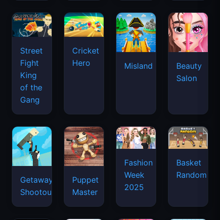
Street
Cricket
Fight
Hero
Misland
Beauty
King
Salon
of the
Gang
Basket
Fashion
Random
Week
Getaway
Puppet
2025
Shootout
Master