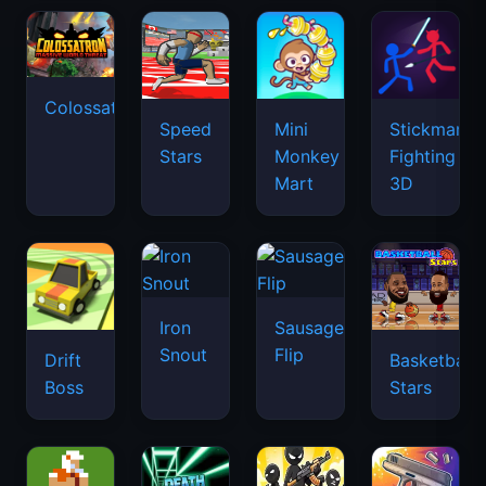
Colossatron
Speed
Mini
Stickman
Stars
Monkey
Fighting
Mart
3D
Iron
Sausage
Snout
Flip
Drift
Basketball
Boss
Stars