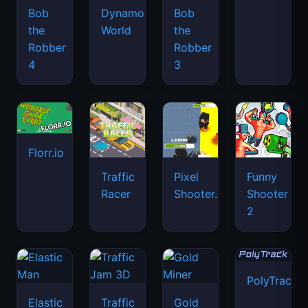
Bob
Dynamons
Bob
the
World
the
Robber
Robber
4
3
Florr.io
Traffic
Pixel
Funny
Racer
Shooter.IO
Shooter
2
PolyTrack
Elastic
Traffic
Gold