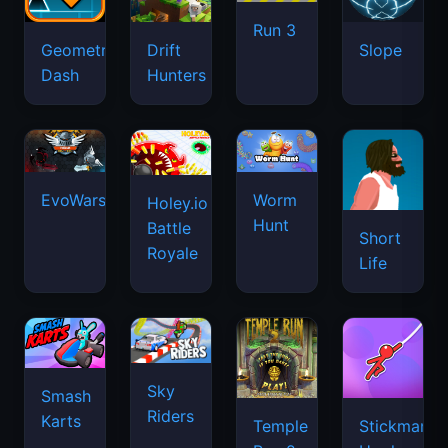
Run 3
Geometry
Drift
Slope
Dash
Hunters
EvoWars.io
Worm
Holey.io
Hunt
Battle
Short
Royale
Life
Sky
Smash
Riders
Karts
Temple
Stickman