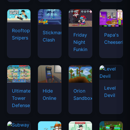
Rooftop
Stickman
Friday
Papa's
Snipers
Clash
Night
Cheeseria
Funkin
Level
Ultimate
Hide
Orion
Devil
Tower
Online
Sandbox
Defense