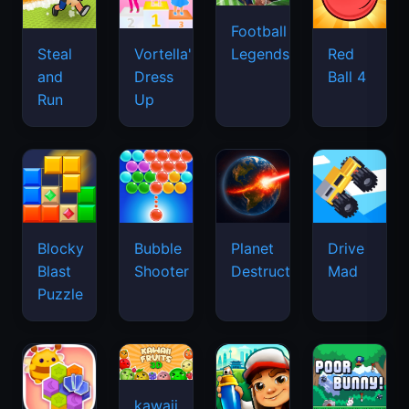
Football
Legends
Steal
Vortella's
Red
and
Dress
Ball 4
Run
Up
Blocky
Bubble
Planet
Drive
Blast
Shooter
Destruction
Mad
Puzzle
kawaii