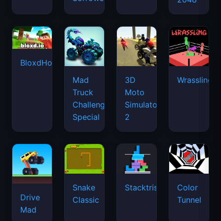
BloxdHop.io
Mad
3D
Wrassling
Truck
Moto
Challenge
Simulator
Special
2
Snake
Stacktris
Color
Drive
Classic
Tunnel
Mad