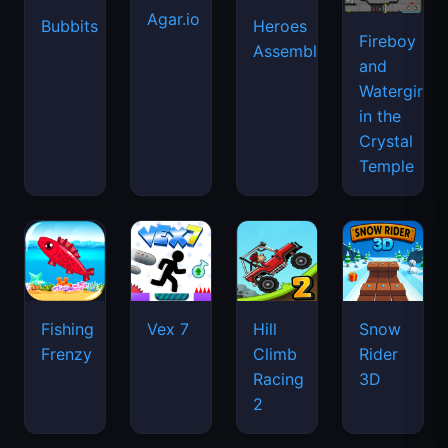
Agar.io
Bubbits
Heroes
Fireboy
Assemble
and
Watergirl
in the
Crystal
Temple
Fishing
Vex 7
Hill
Snow
Frenzy
Climb
Rider
Racing
3D
2