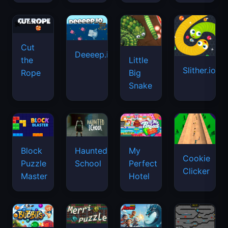
Cut
Deeeep.io
Little
the
Slither.io
Big
Rope
Snake
Haunted
Block
My
Cookie
School
Puzzle
Perfect
Clicker
Master
Hotel