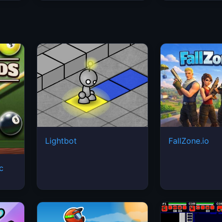
Lightbot
FallZone.io
ic