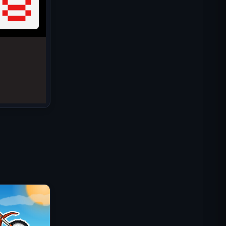
IGI 특수부대: 화력 엄호
셸 쇼커스