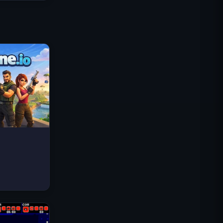
로열 킹덤