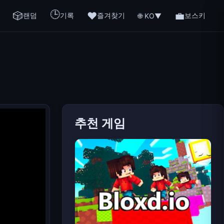
🕒
🎲
❤️
💼
랜덤
기록
즐겨찾기
보스키
🌐 KO
▼
추천 게임